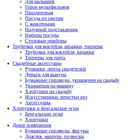
Для малышей
Герои мультфильмов
Праздничная
Посуда по цветам
С животными
Надувной подстаканник
Наборы посуды
Столовые приборы
Трубочки для коктейля, шпажки, топперы
Трубочки для коктейля, шпажки
Топперы для торта
Свадебные аксессуары
Рушники, ленты свидетелей
Деньги для выкупа
Бумажные гирлянды, украшения на свадьбу
Украшения на машину
Хлопушки на свадьбу
Искусственные лепестки роз
Аксессуары
Хлопушки и бенгальские огни
Бенгальские огни
Хлопушки
Декор помещения
Бумажные гирлянды, фигуры
Дождик, мишура, подвески