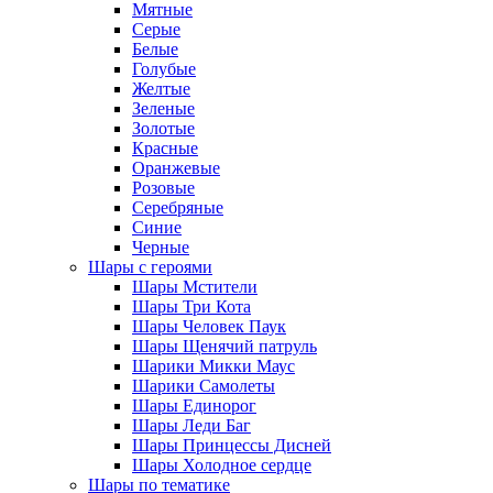
Мятные
Серые
Белые
Голубые
Желтые
Зеленые
Золотые
Красные
Оранжевые
Розовые
Серебряные
Синие
Черные
Шары с героями
Шары Мстители
Шары Три Кота
Шары Человек Паук
Шары Щенячий патруль
Шарики Микки Маус
Шарики Самолеты
Шары Единорог
Шары Леди Баг
Шары Принцессы Дисней
Шары Холодное сердце
Шары по тематике