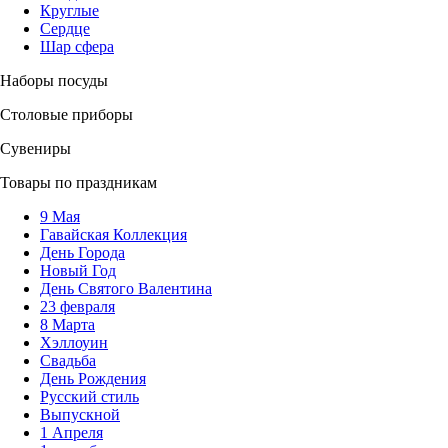
Круглые
Сердце
Шар сфера
Наборы посуды
Столовые приборы
Сувениры
Товары по праздникам
9 Мая
Гавайская Коллекция
День Города
Новый Год
День Святого Валентина
23 февраля
8 Марта
Хэллоуин
Свадьба
День Рождения
Русский стиль
Выпускной
1 Апреля