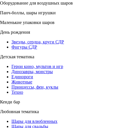
Оборудование для воздушных шаров
Панч-боллы, шары игрушки
Маленькие упаковки шаров
День рождения
Звезды, сердца, круги СДР
Фигуры СДР
Детская тематика
Герои кино, мультов и игр
Динозавры, монстры
Единороги
Животные
Принцессы, феи, куклы
Техно
Кенди бар
Любовная тематика
Шары для влюбленных
Шары для свадьбы