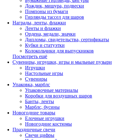
Бумажные гирлянды, фигуры
Дождик, мишура, подвески
Помпоны из бумаги
Гирлянды тассел для шаров
Награды, ленты, флажки
Ленты и флажки
Ордена, медали, значки
Дипломы, свидетельства, сертификаты
Кубки и статуэтки
Колокольчики для выпускников
Посмотреть ещё
Сувениры, игрушки, игры и мыльные пузыри
Игрушки
Настольные игры
Сувениры
Упаковка, марблс
Упаковочные материалы
Коробки для воздушных шаров
Банты, ленты
Марблс, бусины
Новогодние товары
Елочные игрушки
Новогодние костюмы
Праздничные свечи
Свечи цифры