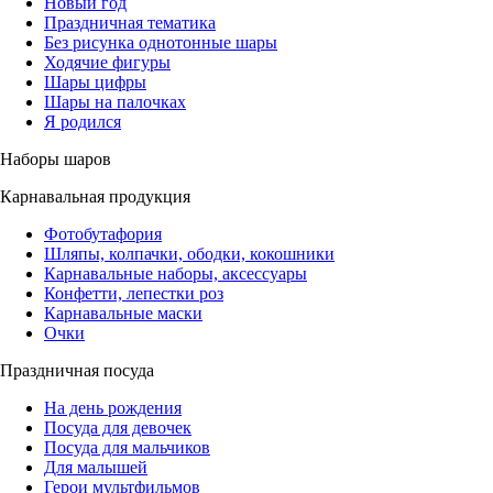
Новый год
Праздничная тематика
Без рисунка однотонные шары
Ходячие фигуры
Шары цифры
Шары на палочках
Я родился
Наборы шаров
Карнавальная продукция
Фотобутафория
Шляпы, колпачки, ободки, кокошники
Карнавальные наборы, аксессуары
Конфетти, лепестки роз
Карнавальные маски
Очки
Праздничная посуда
На день рождения
Посуда для девочек
Посуда для мальчиков
Для малышей
Герои мультфильмов