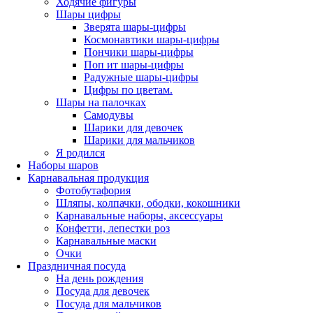
Ходячие фигуры
Шары цифры
Зверята шары-цифры
Космонавтики шары-цифры
Пончики шары-цифры
Поп ит шары-цифры
Радужные шары-цифры
Цифры по цветам.
Шары на палочках
Самодувы
Шарики для девочек
Шарики для мальчиков
Я родился
Наборы шаров
Карнавальная продукция
Фотобутафория
Шляпы, колпачки, ободки, кокошники
Карнавальные наборы, аксессуары
Конфетти, лепестки роз
Карнавальные маски
Очки
Праздничная посуда
На день рождения
Посуда для девочек
Посуда для мальчиков