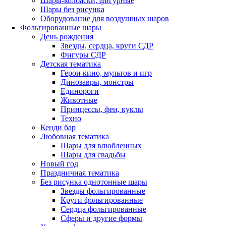
Шары-колбаски, фигурные
Шары без рисунка
Оборудование для воздушных шаров
Фольгированные шары
День рождения
Звезды, сердца, круги СДР
Фигуры СДР
Детская тематика
Герои кино, мультов и игр
Динозавры, монстры
Единороги
Животные
Принцессы, феи, куклы
Техно
Кенди бар
Любовная тематика
Шары для влюбленных
Шары для свадьбы
Новый год
Праздничная тематика
Без рисунка однотонные шары
Звезды фольгированные
Круги фольгированные
Сердца фольгированные
Сферы и другие формы