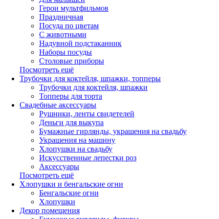
Герои мультфильмов
Праздничная
Посуда по цветам
С животными
Надувной подстаканник
Наборы посуды
Столовые приборы
Посмотреть ещё
Трубочки для коктейля, шпажки, топперы
Трубочки для коктейля, шпажки
Топперы для торта
Свадебные аксессуары
Рушники, ленты свидетелей
Деньги для выкупа
Бумажные гирлянды, украшения на свадьбу
Украшения на машину
Хлопушки на свадьбу
Искусственные лепестки роз
Аксессуары
Посмотреть ещё
Хлопушки и бенгальские огни
Бенгальские огни
Хлопушки
Декор помещения