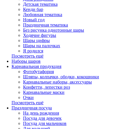
Детская тематика
Кенди бар
Любовная тематика
Новый год
Праздничная тематика
Без рисунка однотонные шары
Ходячие фигуры
Шары цифры
Шары на палочках
Я родился
Посмотреть ещё
Наборы шаров
Карнавальная продукция
Фотобутафория
Шляпы, колпачки, ободки, кокошники
Карнавальные наборы, аксессуары
Конфетти, лепестки роз
Карнавальные маски
Очки
Посмотреть ещё
Праздничная посуда
На день рождения
Посуда для девочек
Посуда для мальчиков
Для малышей