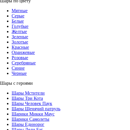
Шары по цвету
Мятные
Серые
Белые
Голубые
Желтые
Зеленые
Золотые
Красные
Оранжевые
Розовые
Серебряные
Синие
Черные
Шары с героями
Шары Мстители
Шары Три Кота
Шары Человек Паук
Шары Щенячий патруль
Шарики Микки Маус
Шарики Самолеты
Шары Единорог
Шары Леди Баг