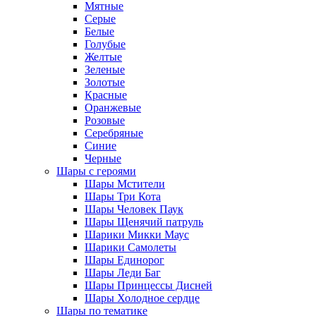
Мятные
Серые
Белые
Голубые
Желтые
Зеленые
Золотые
Красные
Оранжевые
Розовые
Серебряные
Синие
Черные
Шары с героями
Шары Мстители
Шары Три Кота
Шары Человек Паук
Шары Щенячий патруль
Шарики Микки Маус
Шарики Самолеты
Шары Единорог
Шары Леди Баг
Шары Принцессы Дисней
Шары Холодное сердце
Шары по тематике