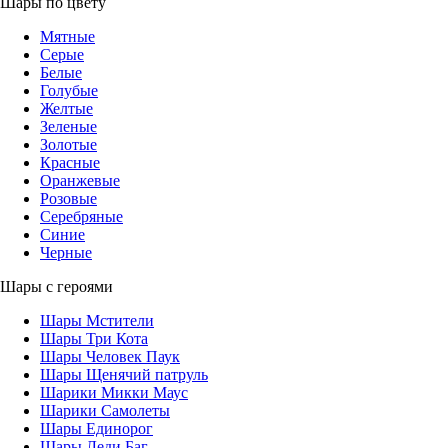
Шары по цвету
Мятные
Серые
Белые
Голубые
Желтые
Зеленые
Золотые
Красные
Оранжевые
Розовые
Серебряные
Синие
Черные
Шары с героями
Шары Мстители
Шары Три Кота
Шары Человек Паук
Шары Щенячий патруль
Шарики Микки Маус
Шарики Самолеты
Шары Единорог
Шары Леди Баг