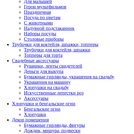
Для малышей
Герои мультфильмов
Праздничная
Посуда по цветам
С животными
Надувной подстаканник
Наборы посуды
Столовые приборы
Трубочки для коктейля, шпажки, топперы
Трубочки для коктейля, шпажки
Топперы для торта
Свадебные аксессуары
Рушники, ленты свидетелей
Деньги для выкупа
Бумажные гирлянды, украшения на свадьбу
Украшения на машину
Хлопушки на свадьбу
Искусственные лепестки роз
Аксессуары
Хлопушки и бенгальские огни
Бенгальские огни
Хлопушки
Декор помещения
Бумажные гирлянды, фигуры
Дождик, мишура, подвески