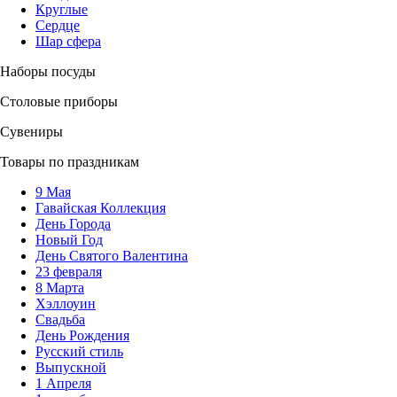
Круглые
Сердце
Шар сфера
Наборы посуды
Столовые приборы
Сувениры
Товары по праздникам
9 Мая
Гавайская Коллекция
День Города
Новый Год
День Святого Валентина
23 февраля
8 Марта
Хэллоуин
Свадьба
День Рождения
Русский стиль
Выпускной
1 Апреля