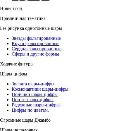
Новый год
Праздничная тематика
Без рисунка однотонные шары
Звезды фольгированные
Круги фольгированные
Сердца фольгированные
Сферы и другие формы
Ходячие фигуры
Шары цифры
Зверята шары-цифры
Космонавтики шары-цифры
Пончики шары-цифры
Поп ит шары-цифры
Радужные шары-цифры
Цифры по цветам.
Огромные шары Джамбо
Шары на палочках