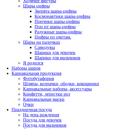
Ходячие фигуры
Шары цифры
Зверята шары-цифры
Космонавтики шары-цифры
Пончики шары-цифры
Поп ит шары-цифры
Радужные шары-цифры
Цифры по цветам.
Шары на палочках
Самодувы
Шарики для девочек
Шарики для мальчиков
Я родился
Наборы шаров
Карнавальная продукция
Фотобутафория
Шляпы, колпачки, ободки, кокошники
Карнавальные наборы, аксессуары
Конфетти, лепестки роз
Карнавальные маски
Очки
Праздничная посуда
На день рождения
Посуда для девочек
Посуда для мальчиков