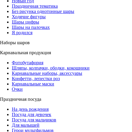
Новый год
Праздничная тематика
Без рисунка однотонные шары
Ходячие фигуры
Шары цифры
Шары на палочках
Я родился
Наборы шаров
Карнавальная продукция
Фотобутафория
Шляпы, колпачки, ободки, кокошники
Карнавальные наборы, аксессуары
Конфетти, лепестки роз
Карнавальные маски
Очки
Праздничная посуда
На день рождения
Посуда для девочек
Посуда для мальчиков
Для малышей
Герои мультфильмов