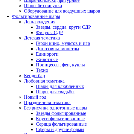
Шары-колбаски, фигурные
Шары без рисунка
Оборудование для воздушных шаров
Фольгированные шары
День рождения
Звезды, сердца, круги СДР
Фигуры СДР
Детская тематика
Герои кино, мультов и игр
Динозавры, монстры
Единороги
Животные
Принцессы, феи, куклы
Техно
Кенди бар
Любовная тематика
Шары для влюбленных
Шары для свадьбы
Новый год
Праздничная тематика
Без рисунка однотонные шары
Звезды фольгированные
Круги фольгированные
Сердца фольгированные
Сферы и другие формы