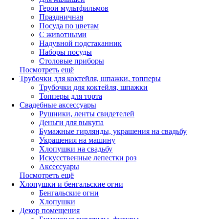
Герои мультфильмов
Праздничная
Посуда по цветам
С животными
Надувной подстаканник
Наборы посуды
Столовые приборы
Посмотреть ещё
Трубочки для коктейля, шпажки, топперы
Трубочки для коктейля, шпажки
Топперы для торта
Свадебные аксессуары
Рушники, ленты свидетелей
Деньги для выкупа
Бумажные гирлянды, украшения на свадьбу
Украшения на машину
Хлопушки на свадьбу
Искусственные лепестки роз
Аксессуары
Посмотреть ещё
Хлопушки и бенгальские огни
Бенгальские огни
Хлопушки
Декор помещения