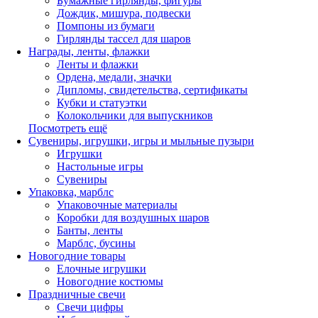
Бумажные гирлянды, фигуры
Дождик, мишура, подвески
Помпоны из бумаги
Гирлянды тассел для шаров
Награды, ленты, флажки
Ленты и флажки
Ордена, медали, значки
Дипломы, свидетельства, сертификаты
Кубки и статуэтки
Колокольчики для выпускников
Посмотреть ещё
Сувениры, игрушки, игры и мыльные пузыри
Игрушки
Настольные игры
Сувениры
Упаковка, марблс
Упаковочные материалы
Коробки для воздушных шаров
Банты, ленты
Марблс, бусины
Новогодние товары
Елочные игрушки
Новогодние костюмы
Праздничные свечи
Свечи цифры