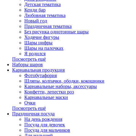
Детская тематика
Кенди бар
Любовная тематика
Новый год
Праздничная тематика
Без рисунка однотонные шары
Ходячие фигуры
Шары цифры
Шары на палочках
Я родился
Посмотреть ещё
Наборы шаров
Карнавальная продукция
Фотобутафория
Шляпы, колпачки, ободки, кокошники
Карнавальные наборы, аксессуары
Конфетти, лепестки роз
Карнавальные маски
Очки
Посмотреть ещё
Праздничная посуда
На день рождения
Посуда для девочек
Посуда для мальчиков
Для малышей