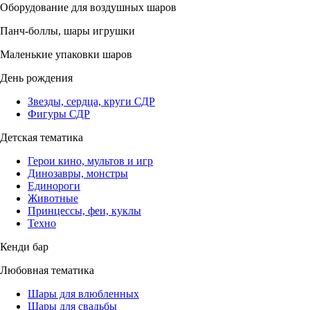
Оборудование для воздушных шаров
Панч-боллы, шары игрушки
Маленькие упаковки шаров
День рождения
Звезды, сердца, круги СДР
Фигуры СДР
Детская тематика
Герои кино, мультов и игр
Динозавры, монстры
Единороги
Животные
Принцессы, феи, куклы
Техно
Кенди бар
Любовная тематика
Шары для влюбленных
Шары для свадьбы