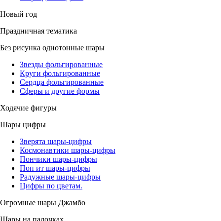
Новый год
Праздничная тематика
Без рисунка однотонные шары
Звезды фольгированные
Круги фольгированные
Сердца фольгированные
Сферы и другие формы
Ходячие фигуры
Шары цифры
Зверята шары-цифры
Космонавтики шары-цифры
Пончики шары-цифры
Поп ит шары-цифры
Радужные шары-цифры
Цифры по цветам.
Огромные шары Джамбо
Шары на палочках