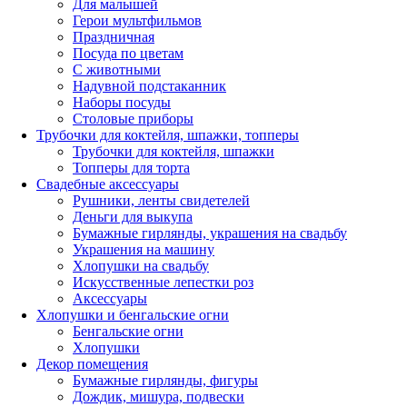
Для малышей
Герои мультфильмов
Праздничная
Посуда по цветам
С животными
Надувной подстаканник
Наборы посуды
Столовые приборы
Трубочки для коктейля, шпажки, топперы
Трубочки для коктейля, шпажки
Топперы для торта
Свадебные аксессуары
Рушники, ленты свидетелей
Деньги для выкупа
Бумажные гирлянды, украшения на свадьбу
Украшения на машину
Хлопушки на свадьбу
Искусственные лепестки роз
Аксессуары
Хлопушки и бенгальские огни
Бенгальские огни
Хлопушки
Декор помещения
Бумажные гирлянды, фигуры
Дождик, мишура, подвески