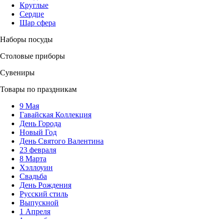
Круглые
Сердце
Шар сфера
Наборы посуды
Столовые приборы
Сувениры
Товары по праздникам
9 Мая
Гавайская Коллекция
День Города
Новый Год
День Святого Валентина
23 февраля
8 Марта
Хэллоуин
Свадьба
День Рождения
Русский стиль
Выпускной
1 Апреля