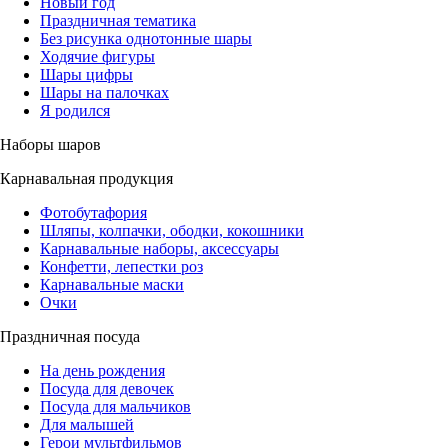
Новый год
Праздничная тематика
Без рисунка однотонные шары
Ходячие фигуры
Шары цифры
Шары на палочках
Я родился
Наборы шаров
Карнавальная продукция
Фотобутафория
Шляпы, колпачки, ободки, кокошники
Карнавальные наборы, аксессуары
Конфетти, лепестки роз
Карнавальные маски
Очки
Праздничная посуда
На день рождения
Посуда для девочек
Посуда для мальчиков
Для малышей
Герои мультфильмов