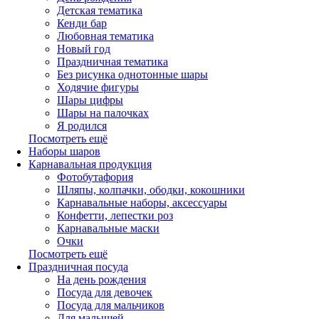
Детская тематика
Кенди бар
Любовная тематика
Новый год
Праздничная тематика
Без рисунка однотонные шары
Ходячие фигуры
Шары цифры
Шары на палочках
Я родился
Посмотреть ещё
Наборы шаров
Карнавальная продукция
Фотобутафория
Шляпы, колпачки, ободки, кокошники
Карнавальные наборы, аксессуары
Конфетти, лепестки роз
Карнавальные маски
Очки
Посмотреть ещё
Праздничная посуда
На день рождения
Посуда для девочек
Посуда для мальчиков
Для малышей