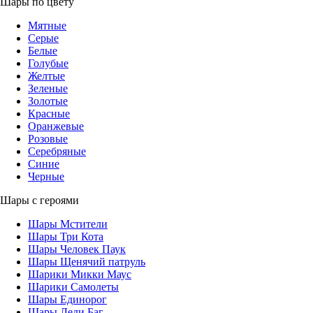
Шары по цвету
Мятные
Серые
Белые
Голубые
Желтые
Зеленые
Золотые
Красные
Оранжевые
Розовые
Серебряные
Синие
Черные
Шары с героями
Шары Мстители
Шары Три Кота
Шары Человек Паук
Шары Щенячий патруль
Шарики Микки Маус
Шарики Самолеты
Шары Единорог
Шары Леди Баг