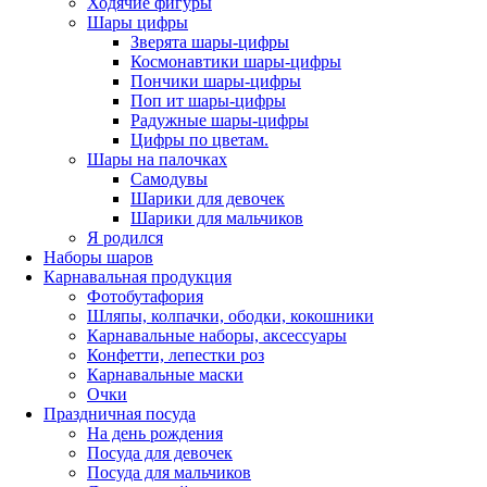
Ходячие фигуры
Шары цифры
Зверята шары-цифры
Космонавтики шары-цифры
Пончики шары-цифры
Поп ит шары-цифры
Радужные шары-цифры
Цифры по цветам.
Шары на палочках
Самодувы
Шарики для девочек
Шарики для мальчиков
Я родился
Наборы шаров
Карнавальная продукция
Фотобутафория
Шляпы, колпачки, ободки, кокошники
Карнавальные наборы, аксессуары
Конфетти, лепестки роз
Карнавальные маски
Очки
Праздничная посуда
На день рождения
Посуда для девочек
Посуда для мальчиков