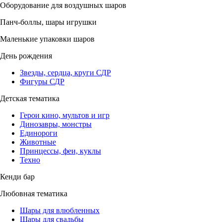
Оборудование для воздушных шаров
Панч-боллы, шары игрушки
Маленькие упаковки шаров
День рождения
Звезды, сердца, круги СДР
Фигуры СДР
Детская тематика
Герои кино, мультов и игр
Динозавры, монстры
Единороги
Животные
Принцессы, феи, куклы
Техно
Кенди бар
Любовная тематика
Шары для влюбленных
Шары для свадьбы