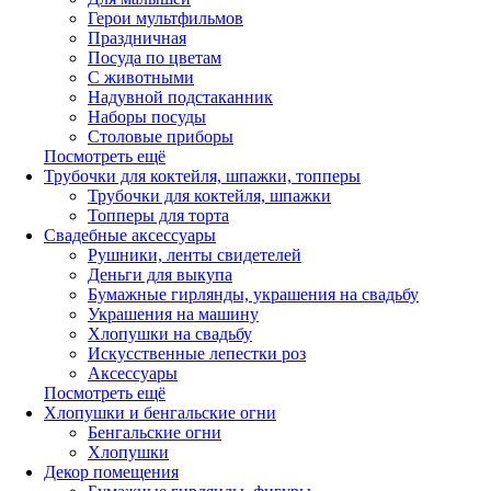
Герои мультфильмов
Праздничная
Посуда по цветам
С животными
Надувной подстаканник
Наборы посуды
Столовые приборы
Посмотреть ещё
Трубочки для коктейля, шпажки, топперы
Трубочки для коктейля, шпажки
Топперы для торта
Свадебные аксессуары
Рушники, ленты свидетелей
Деньги для выкупа
Бумажные гирлянды, украшения на свадьбу
Украшения на машину
Хлопушки на свадьбу
Искусственные лепестки роз
Аксессуары
Посмотреть ещё
Хлопушки и бенгальские огни
Бенгальские огни
Хлопушки
Декор помещения