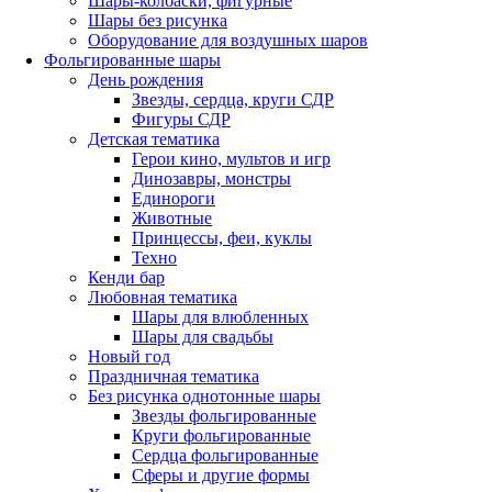
Шары-колбаски, фигурные
Шары без рисунка
Оборудование для воздушных шаров
Фольгированные шары
День рождения
Звезды, сердца, круги СДР
Фигуры СДР
Детская тематика
Герои кино, мультов и игр
Динозавры, монстры
Единороги
Животные
Принцессы, феи, куклы
Техно
Кенди бар
Любовная тематика
Шары для влюбленных
Шары для свадьбы
Новый год
Праздничная тематика
Без рисунка однотонные шары
Звезды фольгированные
Круги фольгированные
Сердца фольгированные
Сферы и другие формы