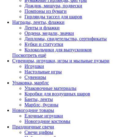
Бумажные гирлянды, фигуры
Дождик, мишура, подвески
Помпоны из бумаги
Гирлянды тассел для шаров
Награды, ленты, флажки
Ленты и флажки
Ордена, медали, значки
Дипломы, свидетельства, сертификаты
Кубки и статуэтки
Колокольчики для выпускников
Посмотреть ещё
Сувениры, игрушки, игры и мыльные пузыри
Игрушки
Настольные игры
Сувениры
Упаковка, марблс
Упаковочные материалы
Коробки для воздушных шаров
Банты, ленты
Марблс, бусины
Новогодние товары
Елочные игрушки
Новогодние костюмы
Праздничные свечи
Свечи цифры