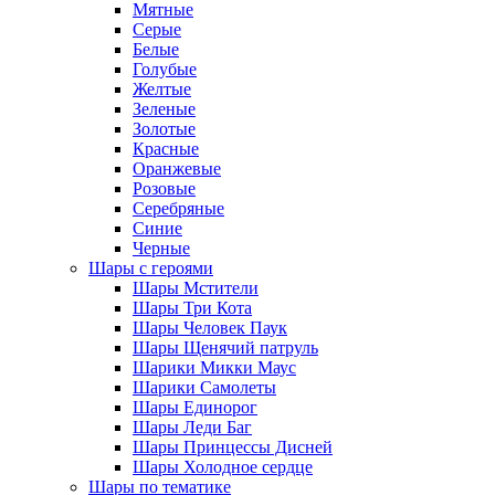
Мятные
Серые
Белые
Голубые
Желтые
Зеленые
Золотые
Красные
Оранжевые
Розовые
Серебряные
Синие
Черные
Шары с героями
Шары Мстители
Шары Три Кота
Шары Человек Паук
Шары Щенячий патруль
Шарики Микки Маус
Шарики Самолеты
Шары Единорог
Шары Леди Баг
Шары Принцессы Дисней
Шары Холодное сердце
Шары по тематике