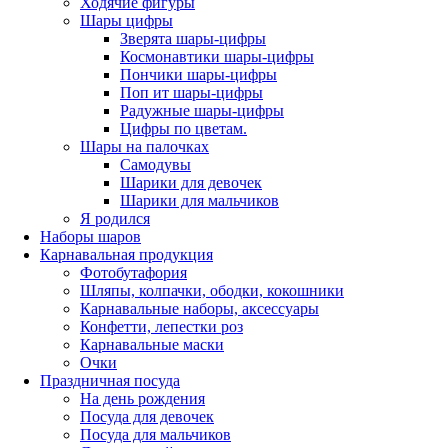
Ходячие фигуры
Шары цифры
Зверята шары-цифры
Космонавтики шары-цифры
Пончики шары-цифры
Поп ит шары-цифры
Радужные шары-цифры
Цифры по цветам.
Шары на палочках
Самодувы
Шарики для девочек
Шарики для мальчиков
Я родился
Наборы шаров
Карнавальная продукция
Фотобутафория
Шляпы, колпачки, ободки, кокошники
Карнавальные наборы, аксессуары
Конфетти, лепестки роз
Карнавальные маски
Очки
Праздничная посуда
На день рождения
Посуда для девочек
Посуда для мальчиков