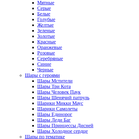
Мятные
Серые
Белые
Голубые
Желтые
Зеленые
Золотые
Красные
Оранжевые
Розовые
Серебряные
Синие
Черные
Шары с героями
Шары Мстители
Шары Три Кота
Шары Человек Паук
Шары Щенячий патруль
Шарики Микки Маус
Шарики Самолеты
Шары Единорог
Шары Леди Баг
Шары Принцессы Дисней
Шары Холодное сердце
Шары по тематике