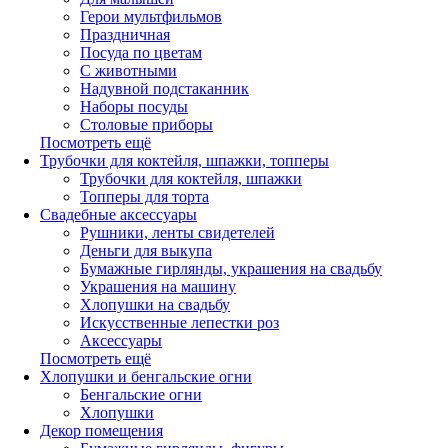
Герои мультфильмов
Праздничная
Посуда по цветам
С животными
Надувной подстаканник
Наборы посуды
Столовые приборы
Посмотреть ещё
Трубочки для коктейля, шпажки, топперы
Трубочки для коктейля, шпажки
Топперы для торта
Свадебные аксессуары
Рушники, ленты свидетелей
Деньги для выкупа
Бумажные гирлянды, украшения на свадьбу
Украшения на машину
Хлопушки на свадьбу
Искусственные лепестки роз
Аксессуары
Посмотреть ещё
Хлопушки и бенгальские огни
Бенгальские огни
Хлопушки
Декор помещения