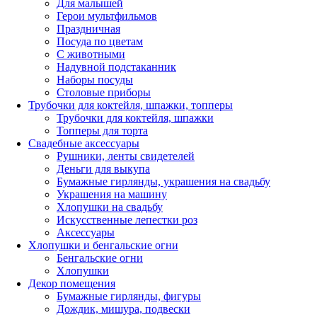
Для малышей
Герои мультфильмов
Праздничная
Посуда по цветам
С животными
Надувной подстаканник
Наборы посуды
Столовые приборы
Трубочки для коктейля, шпажки, топперы
Трубочки для коктейля, шпажки
Топперы для торта
Свадебные аксессуары
Рушники, ленты свидетелей
Деньги для выкупа
Бумажные гирлянды, украшения на свадьбу
Украшения на машину
Хлопушки на свадьбу
Искусственные лепестки роз
Аксессуары
Хлопушки и бенгальские огни
Бенгальские огни
Хлопушки
Декор помещения
Бумажные гирлянды, фигуры
Дождик, мишура, подвески