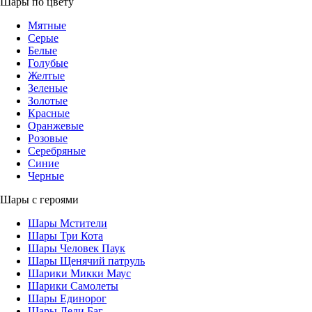
Шары по цвету
Мятные
Серые
Белые
Голубые
Желтые
Зеленые
Золотые
Красные
Оранжевые
Розовые
Серебряные
Синие
Черные
Шары с героями
Шары Мстители
Шары Три Кота
Шары Человек Паук
Шары Щенячий патруль
Шарики Микки Маус
Шарики Самолеты
Шары Единорог
Шары Леди Баг