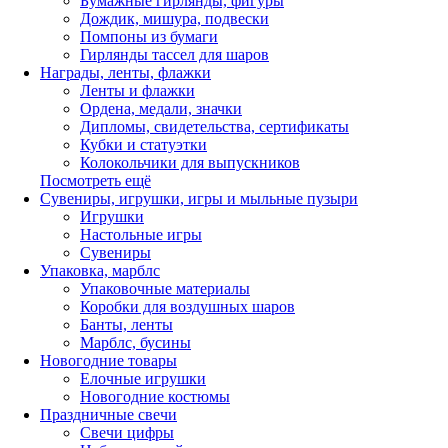
Бумажные гирлянды, фигуры
Дождик, мишура, подвески
Помпоны из бумаги
Гирлянды тассел для шаров
Награды, ленты, флажки
Ленты и флажки
Ордена, медали, значки
Дипломы, свидетельства, сертификаты
Кубки и статуэтки
Колокольчики для выпускников
Посмотреть ещё
Сувениры, игрушки, игры и мыльные пузыри
Игрушки
Настольные игры
Сувениры
Упаковка, марблс
Упаковочные материалы
Коробки для воздушных шаров
Банты, ленты
Марблс, бусины
Новогодние товары
Елочные игрушки
Новогодние костюмы
Праздничные свечи
Свечи цифры