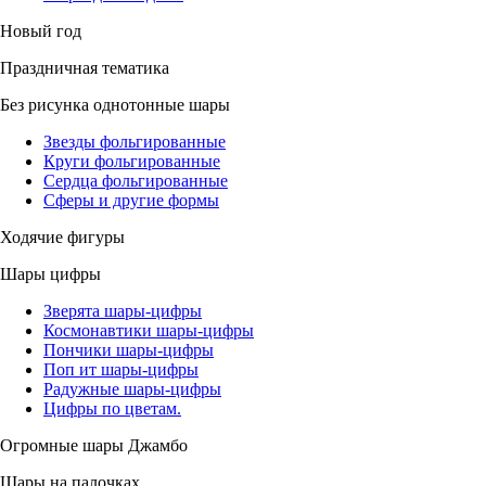
Новый год
Праздничная тематика
Без рисунка однотонные шары
Звезды фольгированные
Круги фольгированные
Сердца фольгированные
Сферы и другие формы
Ходячие фигуры
Шары цифры
Зверята шары-цифры
Космонавтики шары-цифры
Пончики шары-цифры
Поп ит шары-цифры
Радужные шары-цифры
Цифры по цветам.
Огромные шары Джамбо
Шары на палочках