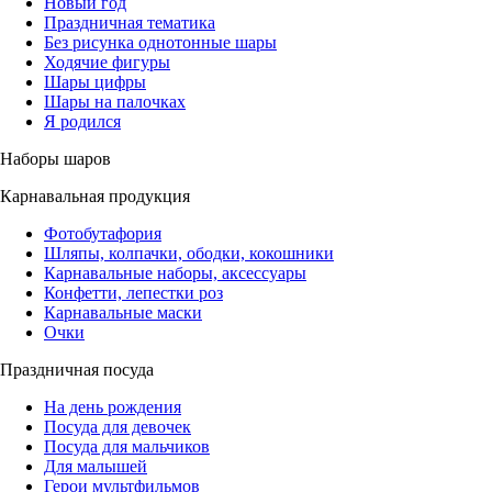
Новый год
Праздничная тематика
Без рисунка однотонные шары
Ходячие фигуры
Шары цифры
Шары на палочках
Я родился
Наборы шаров
Карнавальная продукция
Фотобутафория
Шляпы, колпачки, ободки, кокошники
Карнавальные наборы, аксессуары
Конфетти, лепестки роз
Карнавальные маски
Очки
Праздничная посуда
На день рождения
Посуда для девочек
Посуда для мальчиков
Для малышей
Герои мультфильмов