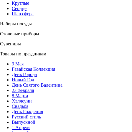
Круглые
Сердце
Шар сфера
Наборы посуды
Столовые приборы
Сувениры
Товары по праздникам
9 Мая
Гавайская Коллекция
День Города
Новый Год
День Святого Валентина
23 февраля
8 Марта
Хэллоуин
Свадьба
День Рождения
Русский стиль
Выпускной
1 Апреля