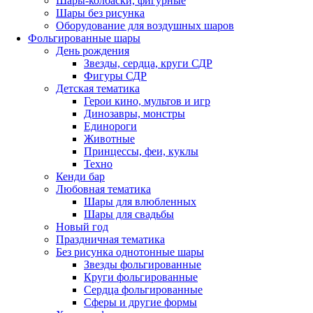
Шары-колбаски, фигурные
Шары без рисунка
Оборудование для воздушных шаров
Фольгированные шары
День рождения
Звезды, сердца, круги СДР
Фигуры СДР
Детская тематика
Герои кино, мультов и игр
Динозавры, монстры
Единороги
Животные
Принцессы, феи, куклы
Техно
Кенди бар
Любовная тематика
Шары для влюбленных
Шары для свадьбы
Новый год
Праздничная тематика
Без рисунка однотонные шары
Звезды фольгированные
Круги фольгированные
Сердца фольгированные
Сферы и другие формы