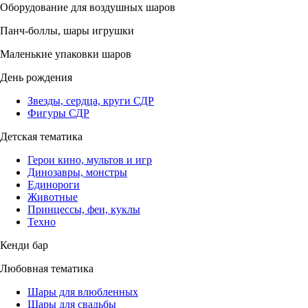
Оборудование для воздушных шаров
Панч-боллы, шары игрушки
Маленькие упаковки шаров
День рождения
Звезды, сердца, круги СДР
Фигуры СДР
Детская тематика
Герои кино, мультов и игр
Динозавры, монстры
Единороги
Животные
Принцессы, феи, куклы
Техно
Кенди бар
Любовная тематика
Шары для влюбленных
Шары для свадьбы