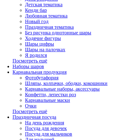
Детская тематика
Кенди бар
Любовная тематика
Новый год
Праздничная тематика
Без рисунка однотонные шары
Ходячие фигуры
Шары цифры
Шары на палочках
Я родился
Посмотреть ещё
Наборы шаров
Карнавальная продукция
Фотобутафория
Шляпы, колпачки, ободки, кокошники
Карнавальные наборы, аксессуары
Конфетти, лепестки роз
Карнавальные маски
Очки
Посмотреть ещё
Праздничная посуда
На день рождения
Посуда для девочек
Посуда для мальчиков
Для малышей