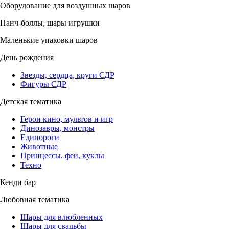
Оборудование для воздушных шаров
Панч-боллы, шары игрушки
Маленькие упаковки шаров
День рождения
Звезды, сердца, круги СДР
Фигуры СДР
Детская тематика
Герои кино, мультов и игр
Динозавры, монстры
Единороги
Животные
Принцессы, феи, куклы
Техно
Кенди бар
Любовная тематика
Шары для влюбленных
Шары для свадьбы