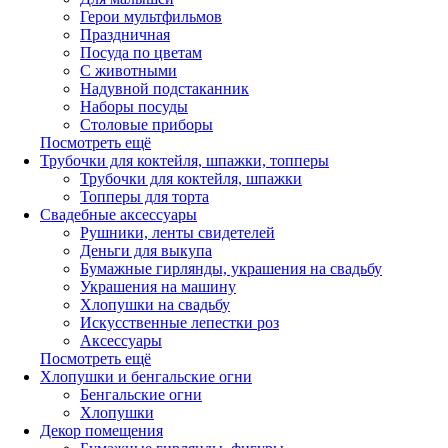
Герои мультфильмов
Праздничная
Посуда по цветам
С животными
Надувной подстаканник
Наборы посуды
Столовые приборы
Посмотреть ещё
Трубочки для коктейля, шпажки, топперы
Трубочки для коктейля, шпажки
Топперы для торта
Свадебные аксессуары
Рушники, ленты свидетелей
Деньги для выкупа
Бумажные гирлянды, украшения на свадьбу
Украшения на машину
Хлопушки на свадьбу
Искусственные лепестки роз
Аксессуары
Посмотреть ещё
Хлопушки и бенгальские огни
Бенгальские огни
Хлопушки
Декор помещения