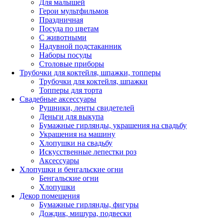
Для малышей
Герои мультфильмов
Праздничная
Посуда по цветам
С животными
Надувной подстаканник
Наборы посуды
Столовые приборы
Трубочки для коктейля, шпажки, топперы
Трубочки для коктейля, шпажки
Топперы для торта
Свадебные аксессуары
Рушники, ленты свидетелей
Деньги для выкупа
Бумажные гирлянды, украшения на свадьбу
Украшения на машину
Хлопушки на свадьбу
Искусственные лепестки роз
Аксессуары
Хлопушки и бенгальские огни
Бенгальские огни
Хлопушки
Декор помещения
Бумажные гирлянды, фигуры
Дождик, мишура, подвески