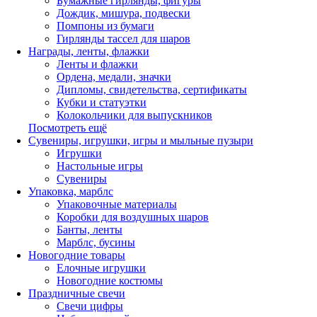
Бумажные гирлянды, фигуры
Дождик, мишура, подвески
Помпоны из бумаги
Гирлянды тассел для шаров
Награды, ленты, флажки
Ленты и флажки
Ордена, медали, значки
Дипломы, свидетельства, сертификаты
Кубки и статуэтки
Колокольчики для выпускников
Посмотреть ещё
Сувениры, игрушки, игры и мыльные пузыри
Игрушки
Настольные игры
Сувениры
Упаковка, марблс
Упаковочные материалы
Коробки для воздушных шаров
Банты, ленты
Марблс, бусины
Новогодние товары
Елочные игрушки
Новогодние костюмы
Праздничные свечи
Свечи цифры