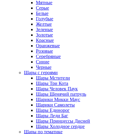
Мятные
Серые
Белые
Голубые
Желтые
Зеленые
Золотые
Красные
Оранжевые
Розовые
Серебряные
Синие
Черные
Шары с героями
Шары Мстители
Шары Три Кота
Шары Человек Паук
Шары Щенячий патруль
Шарики Микки Маус
Шарики Самолеты
Шары Единорог
Шары Леди Баг
Шары Принцессы Дисней
Шары Холодное сердце
Шары по тематике