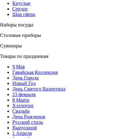
Круглые
Сердце
Шар сфера
Наборы посуды
Столовые приборы
Сувениры
Товары по праздникам
9 Мая
Гавайская Коллекция
День Города
Новый Год
День Святого Валентина
23 февраля
8 Марта
Хэллоуин
Свадьба
День Рождения
Русский стиль
Выпускной
1 Апреля