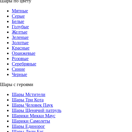
Шары по цвету
Мятные
Серые
Белые
Голубые
Желтые
Зеленые
Золотые
Красные
Оранжевые
Розовые
Серебряные
Синие
Черные
Шары с героями
Шары Мстители
Шары Три Кота
Шары Человек Паук
Шары Щенячий патруль
Шарики Микки Маус
Шарики Самолеты
Шары Единорог
Шары Леди Баг