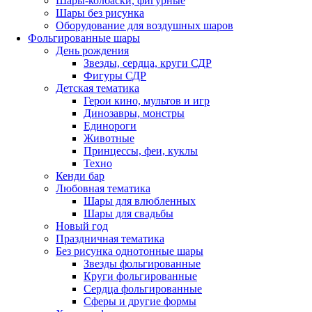
Шары-колбаски, фигурные
Шары без рисунка
Оборудование для воздушных шаров
Фольгированные шары
День рождения
Звезды, сердца, круги СДР
Фигуры СДР
Детская тематика
Герои кино, мультов и игр
Динозавры, монстры
Единороги
Животные
Принцессы, феи, куклы
Техно
Кенди бар
Любовная тематика
Шары для влюбленных
Шары для свадьбы
Новый год
Праздничная тематика
Без рисунка однотонные шары
Звезды фольгированные
Круги фольгированные
Сердца фольгированные
Сферы и другие формы