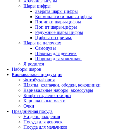
Ходячие фигуры
Шары цифры
Зверята шары-цифры
Космонавтики шары-цифры
Пончики шары-цифры
Поп ит шары-цифры
Радужные шары-цифры
Цифры по цветам.
Шары на палочках
Самодувы
Шарики для девочек
Шарики для мальчиков
Я родился
Наборы шаров
Карнавальная продукция
Фотобутафория
Шляпы, колпачки, ободки, кокошники
Карнавальные наборы, аксессуары
Конфетти, лепестки роз
Карнавальные маски
Очки
Праздничная посуда
На день рождения
Посуда для девочек
Посуда для мальчиков