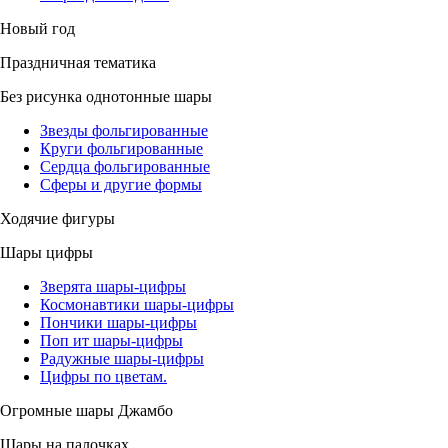
Новый год
Праздничная тематика
Без рисунка однотонные шары
Звезды фольгированные
Круги фольгированные
Сердца фольгированные
Сферы и другие формы
Ходячие фигуры
Шары цифры
Зверята шары-цифры
Космонавтики шары-цифры
Пончики шары-цифры
Поп ит шары-цифры
Радужные шары-цифры
Цифры по цветам.
Огромные шары Джамбо
Шары на палочках