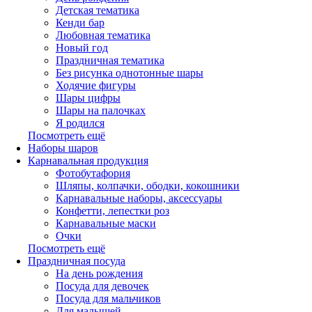
Детская тематика
Кенди бар
Любовная тематика
Новый год
Праздничная тематика
Без рисунка однотонные шары
Ходячие фигуры
Шары цифры
Шары на палочках
Я родился
Посмотреть ещё
Наборы шаров
Карнавальная продукция
Фотобутафория
Шляпы, колпачки, ободки, кокошники
Карнавальные наборы, аксессуары
Конфетти, лепестки роз
Карнавальные маски
Очки
Посмотреть ещё
Праздничная посуда
На день рождения
Посуда для девочек
Посуда для мальчиков
Для малышей