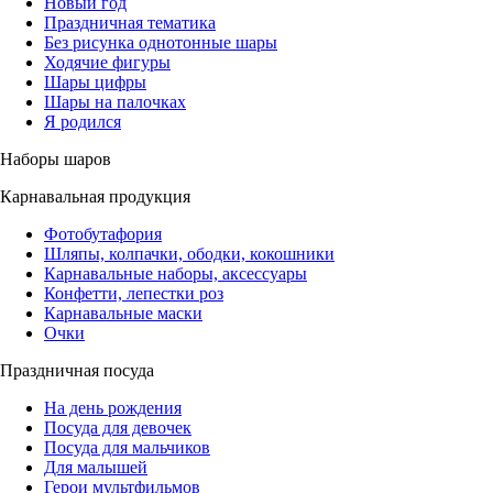
Новый год
Праздничная тематика
Без рисунка однотонные шары
Ходячие фигуры
Шары цифры
Шары на палочках
Я родился
Наборы шаров
Карнавальная продукция
Фотобутафория
Шляпы, колпачки, ободки, кокошники
Карнавальные наборы, аксессуары
Конфетти, лепестки роз
Карнавальные маски
Очки
Праздничная посуда
На день рождения
Посуда для девочек
Посуда для мальчиков
Для малышей
Герои мультфильмов