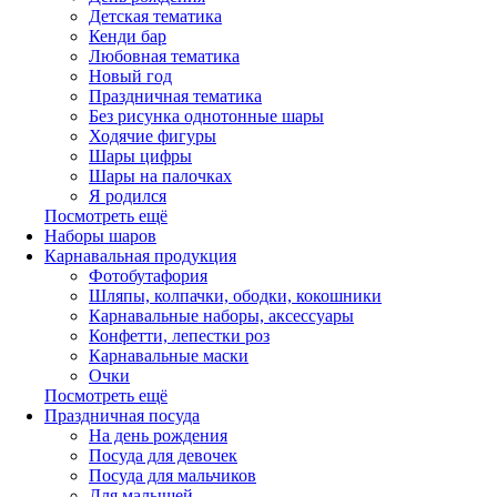
Детская тематика
Кенди бар
Любовная тематика
Новый год
Праздничная тематика
Без рисунка однотонные шары
Ходячие фигуры
Шары цифры
Шары на палочках
Я родился
Посмотреть ещё
Наборы шаров
Карнавальная продукция
Фотобутафория
Шляпы, колпачки, ободки, кокошники
Карнавальные наборы, аксессуары
Конфетти, лепестки роз
Карнавальные маски
Очки
Посмотреть ещё
Праздничная посуда
На день рождения
Посуда для девочек
Посуда для мальчиков
Для малышей