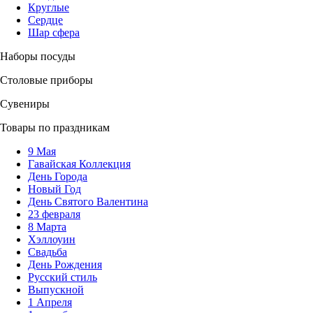
Круглые
Сердце
Шар сфера
Наборы посуды
Столовые приборы
Сувениры
Товары по праздникам
9 Мая
Гавайская Коллекция
День Города
Новый Год
День Святого Валентина
23 февраля
8 Марта
Хэллоуин
Свадьба
День Рождения
Русский стиль
Выпускной
1 Апреля