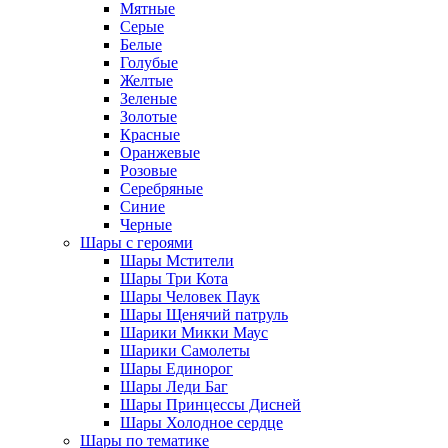
Мятные
Серые
Белые
Голубые
Желтые
Зеленые
Золотые
Красные
Оранжевые
Розовые
Серебряные
Синие
Черные
Шары с героями
Шары Мстители
Шары Три Кота
Шары Человек Паук
Шары Щенячий патруль
Шарики Микки Маус
Шарики Самолеты
Шары Единорог
Шары Леди Баг
Шары Принцессы Дисней
Шары Холодное сердце
Шары по тематике