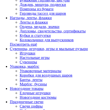
Бумажные гирлянды, фигуры
Дождик, мишура, подвески
Помпоны из бумаги
Гирлянды тассел для шаров
Награды, ленты, флажки
Ленты и флажки
Ордена, медали, значки
Дипломы, свидетельства, сертификаты
Кубки и статуэтки
Колокольчики для выпускников
Посмотреть ещё
Сувениры, игрушки, игры и мыльные пузыри
Игрушки
Настольные игры
Сувениры
Упаковка, марблс
Упаковочные материалы
Коробки для воздушных шаров
Банты, ленты
Марблс, бусины
Новогодние товары
Елочные игрушки
Новогодние костюмы
Праздничные свечи
Свечи цифры