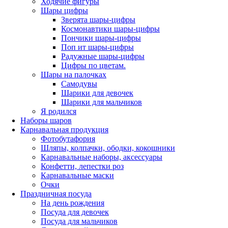
Ходячие фигуры
Шары цифры
Зверята шары-цифры
Космонавтики шары-цифры
Пончики шары-цифры
Поп ит шары-цифры
Радужные шары-цифры
Цифры по цветам.
Шары на палочках
Самодувы
Шарики для девочек
Шарики для мальчиков
Я родился
Наборы шаров
Карнавальная продукция
Фотобутафория
Шляпы, колпачки, ободки, кокошники
Карнавальные наборы, аксессуары
Конфетти, лепестки роз
Карнавальные маски
Очки
Праздничная посуда
На день рождения
Посуда для девочек
Посуда для мальчиков