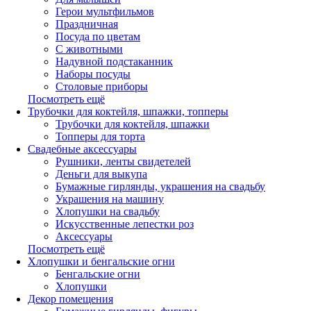
Герои мультфильмов
Праздничная
Посуда по цветам
С животными
Надувной подстаканник
Наборы посуды
Столовые приборы
Посмотреть ещё
Трубочки для коктейля, шпажки, топперы
Трубочки для коктейля, шпажки
Топперы для торта
Свадебные аксессуары
Рушники, ленты свидетелей
Деньги для выкупа
Бумажные гирлянды, украшения на свадьбу
Украшения на машину
Хлопушки на свадьбу
Искусственные лепестки роз
Аксессуары
Посмотреть ещё
Хлопушки и бенгальские огни
Бенгальские огни
Хлопушки
Декор помещения