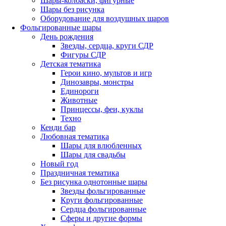
Шары-колбаски, фигурные
Шары без рисунка
Оборудование для воздушных шаров
Фольгированные шары
День рождения
Звезды, сердца, круги СДР
Фигуры СДР
Детская тематика
Герои кино, мультов и игр
Динозавры, монстры
Единороги
Животные
Принцессы, феи, куклы
Техно
Кенди бар
Любовная тематика
Шары для влюбленных
Шары для свадьбы
Новый год
Праздничная тематика
Без рисунка однотонные шары
Звезды фольгированные
Круги фольгированные
Сердца фольгированные
Сферы и другие формы