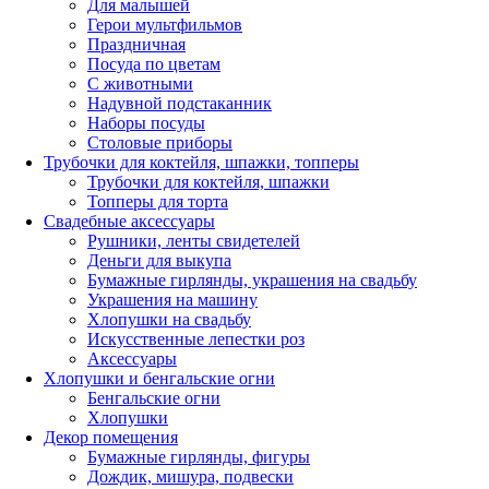
Для малышей
Герои мультфильмов
Праздничная
Посуда по цветам
С животными
Надувной подстаканник
Наборы посуды
Столовые приборы
Трубочки для коктейля, шпажки, топперы
Трубочки для коктейля, шпажки
Топперы для торта
Свадебные аксессуары
Рушники, ленты свидетелей
Деньги для выкупа
Бумажные гирлянды, украшения на свадьбу
Украшения на машину
Хлопушки на свадьбу
Искусственные лепестки роз
Аксессуары
Хлопушки и бенгальские огни
Бенгальские огни
Хлопушки
Декор помещения
Бумажные гирлянды, фигуры
Дождик, мишура, подвески