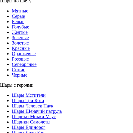
Шары по цвету
Мятные
Серые
Белые
Голубые
Желтые
Зеленые
Золотые
Красные
Оранжевые
Розовые
Серебряные
Синие
Черные
Шары с героями
Шары Мстители
Шары Три Кота
Шары Человек Паук
Шары Щенячий патруль
Шарики Микки Маус
Шарики Самолеты
Шары Единорог
Шары Леди Баг