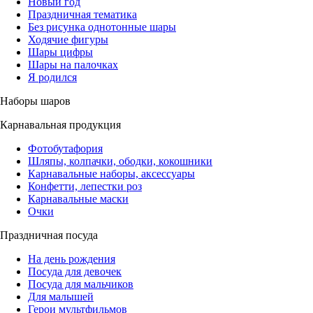
Новый год
Праздничная тематика
Без рисунка однотонные шары
Ходячие фигуры
Шары цифры
Шары на палочках
Я родился
Наборы шаров
Карнавальная продукция
Фотобутафория
Шляпы, колпачки, ободки, кокошники
Карнавальные наборы, аксессуары
Конфетти, лепестки роз
Карнавальные маски
Очки
Праздничная посуда
На день рождения
Посуда для девочек
Посуда для мальчиков
Для малышей
Герои мультфильмов