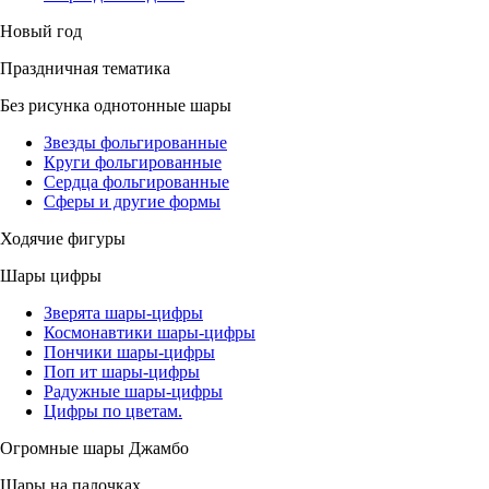
Новый год
Праздничная тематика
Без рисунка однотонные шары
Звезды фольгированные
Круги фольгированные
Сердца фольгированные
Сферы и другие формы
Ходячие фигуры
Шары цифры
Зверята шары-цифры
Космонавтики шары-цифры
Пончики шары-цифры
Поп ит шары-цифры
Радужные шары-цифры
Цифры по цветам.
Огромные шары Джамбо
Шары на палочках