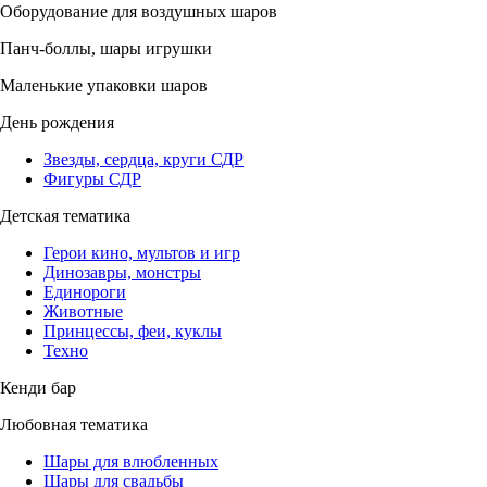
Оборудование для воздушных шаров
Панч-боллы, шары игрушки
Маленькие упаковки шаров
День рождения
Звезды, сердца, круги СДР
Фигуры СДР
Детская тематика
Герои кино, мультов и игр
Динозавры, монстры
Единороги
Животные
Принцессы, феи, куклы
Техно
Кенди бар
Любовная тематика
Шары для влюбленных
Шары для свадьбы