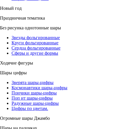
Новый год
Праздничная тематика
Без рисунка однотонные шары
Звезды фольгированные
Круги фольгированные
Сердца фольгированные
Сферы и другие формы
Ходячие фигуры
Шары цифры
Зверята шары-цифры
Космонавтики шары-цифры
Пончики шары-цифры
Поп ит шары-цифры
Радужные шары-цифры
Цифры по цветам.
Огромные шары Джамбо
Шары на палочках