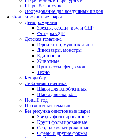
Шары-колбаски, фигурные
Шары без рисунка
Оборудование для воздушных шаров
Фольгированные шары
День рождения
Звезды, сердца, круги СДР
Фигуры СДР
Детская тематика
Герои кино, мультов и игр
Динозавры, монстры
Единороги
Животные
Принцессы, феи, куклы
Техно
Кенди бар
Любовная тематика
Шары для влюбленных
Шары для свадьбы
Новый год
Праздничная тематика
Без рисунка однотонные шары
Звезды фольгированные
Круги фольгированные
Сердца фольгированные
Сферы и другие формы