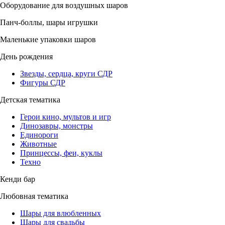
Оборудование для воздушных шаров
Панч-боллы, шары игрушки
Маленькие упаковки шаров
День рождения
Звезды, сердца, круги СДР
Фигуры СДР
Детская тематика
Герои кино, мультов и игр
Динозавры, монстры
Единороги
Животные
Принцессы, феи, куклы
Техно
Кенди бар
Любовная тематика
Шары для влюбленных
Шары для свадьбы