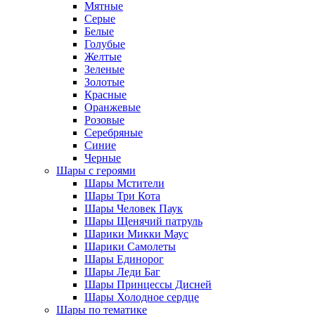
Мятные
Серые
Белые
Голубые
Желтые
Зеленые
Золотые
Красные
Оранжевые
Розовые
Серебряные
Синие
Черные
Шары с героями
Шары Мстители
Шары Три Кота
Шары Человек Паук
Шары Щенячий патруль
Шарики Микки Маус
Шарики Самолеты
Шары Единорог
Шары Леди Баг
Шары Принцессы Дисней
Шары Холодное сердце
Шары по тематике