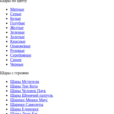
Шары по цвету
Мятные
Серые
Белые
Голубые
Желтые
Зеленые
Золотые
Красные
Оранжевые
Розовые
Серебряные
Синие
Черные
Шары с героями
Шары Мстители
Шары Три Кота
Шары Человек Паук
Шары Щенячий патруль
Шарики Микки Маус
Шарики Самолеты
Шары Единорог
Шары Леди Баг