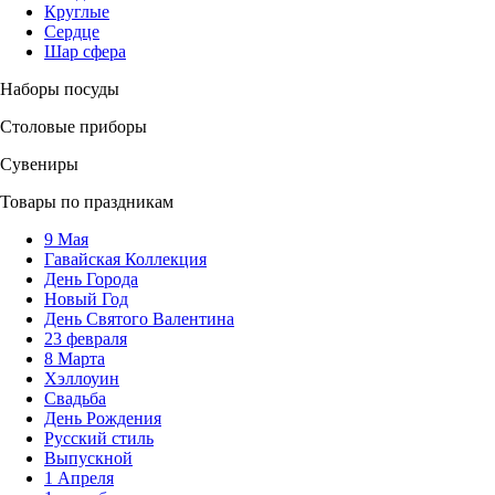
Круглые
Сердце
Шар сфера
Наборы посуды
Столовые приборы
Сувениры
Товары по праздникам
9 Мая
Гавайская Коллекция
День Города
Новый Год
День Святого Валентина
23 февраля
8 Марта
Хэллоуин
Свадьба
День Рождения
Русский стиль
Выпускной
1 Апреля