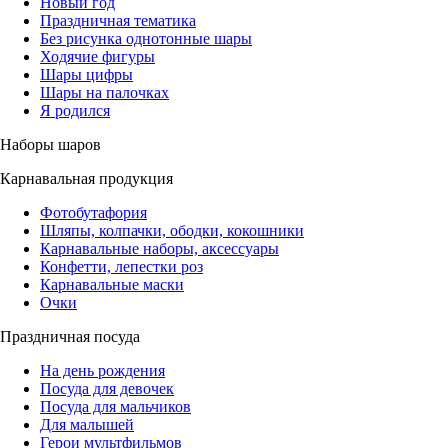
Новый год
Праздничная тематика
Без рисунка однотонные шары
Ходячие фигуры
Шары цифры
Шары на палочках
Я родился
Наборы шаров
Карнавальная продукция
Фотобутафория
Шляпы, колпачки, ободки, кокошники
Карнавальные наборы, аксессуары
Конфетти, лепестки роз
Карнавальные маски
Очки
Праздничная посуда
На день рождения
Посуда для девочек
Посуда для мальчиков
Для малышей
Герои мультфильмов