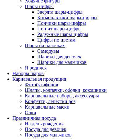
Ходячие фигуры
Шары цифры
Зверята шары-цифры
Космонавтики шары-цифры
Пончики шары-цифры
Поп ит шары-цифры
Радужные шары-цифры
Цифры по цветам.
Шары на палочках
Самодувы
Шарики для девочек
Шарики для мальчиков
Я родился
Наборы шаров
Карнавальная продукция
Фотобутафория
Шляпы, колпачки, ободки, кокошники
Карнавальные наборы, аксессуары
Конфетти, лепестки роз
Карнавальные маски
Очки
Праздничная посуда
На день рождения
Посуда для девочек
Посуда для мальчиков