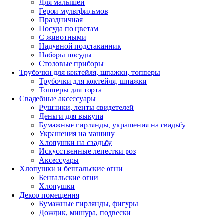
Для малышей
Герои мультфильмов
Праздничная
Посуда по цветам
С животными
Надувной подстаканник
Наборы посуды
Столовые приборы
Трубочки для коктейля, шпажки, топперы
Трубочки для коктейля, шпажки
Топперы для торта
Свадебные аксессуары
Рушники, ленты свидетелей
Деньги для выкупа
Бумажные гирлянды, украшения на свадьбу
Украшения на машину
Хлопушки на свадьбу
Искусственные лепестки роз
Аксессуары
Хлопушки и бенгальские огни
Бенгальские огни
Хлопушки
Декор помещения
Бумажные гирлянды, фигуры
Дождик, мишура, подвески