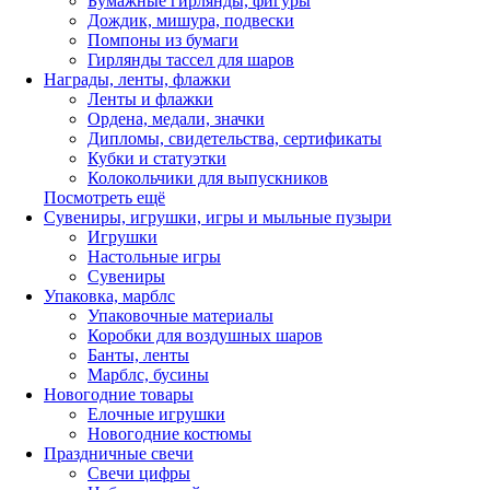
Бумажные гирлянды, фигуры
Дождик, мишура, подвески
Помпоны из бумаги
Гирлянды тассел для шаров
Награды, ленты, флажки
Ленты и флажки
Ордена, медали, значки
Дипломы, свидетельства, сертификаты
Кубки и статуэтки
Колокольчики для выпускников
Посмотреть ещё
Сувениры, игрушки, игры и мыльные пузыри
Игрушки
Настольные игры
Сувениры
Упаковка, марблс
Упаковочные материалы
Коробки для воздушных шаров
Банты, ленты
Марблс, бусины
Новогодние товары
Елочные игрушки
Новогодние костюмы
Праздничные свечи
Свечи цифры