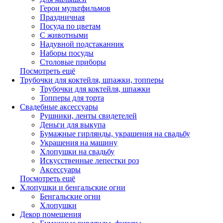
Герои мультфильмов
Праздничная
Посуда по цветам
С животными
Надувной подстаканник
Наборы посуды
Столовые приборы
Посмотреть ещё
Трубочки для коктейля, шпажки, топперы
Трубочки для коктейля, шпажки
Топперы для торта
Свадебные аксессуары
Рушники, ленты свидетелей
Деньги для выкупа
Бумажные гирлянды, украшения на свадьбу
Украшения на машину
Хлопушки на свадьбу
Искусственные лепестки роз
Аксессуары
Посмотреть ещё
Хлопушки и бенгальские огни
Бенгальские огни
Хлопушки
Декор помещения