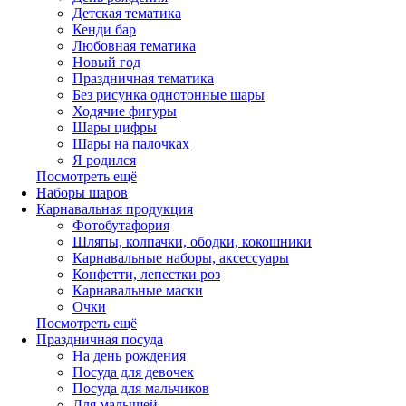
Детская тематика
Кенди бар
Любовная тематика
Новый год
Праздничная тематика
Без рисунка однотонные шары
Ходячие фигуры
Шары цифры
Шары на палочках
Я родился
Посмотреть ещё
Наборы шаров
Карнавальная продукция
Фотобутафория
Шляпы, колпачки, ободки, кокошники
Карнавальные наборы, аксессуары
Конфетти, лепестки роз
Карнавальные маски
Очки
Посмотреть ещё
Праздничная посуда
На день рождения
Посуда для девочек
Посуда для мальчиков
Для малышей