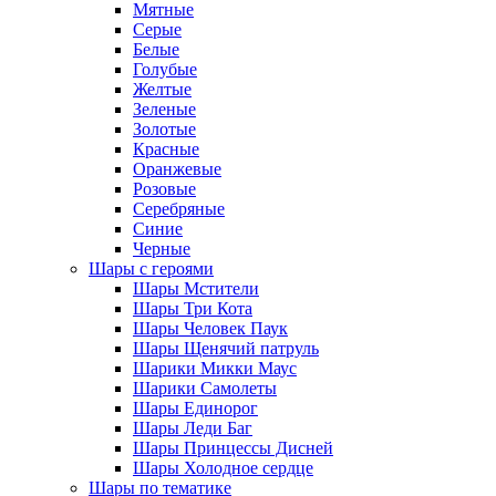
Мятные
Серые
Белые
Голубые
Желтые
Зеленые
Золотые
Красные
Оранжевые
Розовые
Серебряные
Синие
Черные
Шары с героями
Шары Мстители
Шары Три Кота
Шары Человек Паук
Шары Щенячий патруль
Шарики Микки Маус
Шарики Самолеты
Шары Единорог
Шары Леди Баг
Шары Принцессы Дисней
Шары Холодное сердце
Шары по тематике