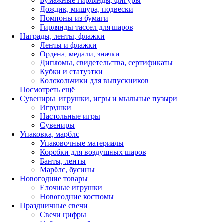
Бумажные гирлянды, фигуры
Дождик, мишура, подвески
Помпоны из бумаги
Гирлянды тассел для шаров
Награды, ленты, флажки
Ленты и флажки
Ордена, медали, значки
Дипломы, свидетельства, сертификаты
Кубки и статуэтки
Колокольчики для выпускников
Посмотреть ещё
Сувениры, игрушки, игры и мыльные пузыри
Игрушки
Настольные игры
Сувениры
Упаковка, марблс
Упаковочные материалы
Коробки для воздушных шаров
Банты, ленты
Марблс, бусины
Новогодние товары
Елочные игрушки
Новогодние костюмы
Праздничные свечи
Свечи цифры