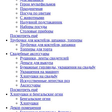
Герои мультфильмов
Праздничная
Посуда по цветам
С животными
Надувной подстаканник
Наборы посуды
Столовые приборы
Посмотреть ещё
Трубочки для коктейля, шпажки, топперы
Трубочки для коктейля, шпажки
Топперы для торта
Свадебные аксессуары
Рушники, ленты свидетелей
Деньги для выкупа
Бумажные гирлянды, украшения на свадьбу
Украшения на машину
Хлопушки на свадьбу
Искусственные лепестки роз
Аксессуары
Посмотреть ещё
Хлопушки и бенгальские огни
Бенгальские огни
Хлопушки
Декор помещения