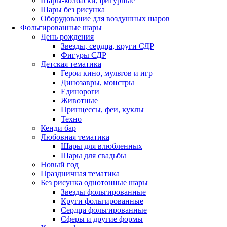
Шары-колбаски, фигурные
Шары без рисунка
Оборудование для воздушных шаров
Фольгированные шары
День рождения
Звезды, сердца, круги СДР
Фигуры СДР
Детская тематика
Герои кино, мультов и игр
Динозавры, монстры
Единороги
Животные
Принцессы, феи, куклы
Техно
Кенди бар
Любовная тематика
Шары для влюбленных
Шары для свадьбы
Новый год
Праздничная тематика
Без рисунка однотонные шары
Звезды фольгированные
Круги фольгированные
Сердца фольгированные
Сферы и другие формы