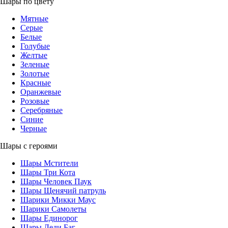
Шары по цвету
Мятные
Серые
Белые
Голубые
Желтые
Зеленые
Золотые
Красные
Оранжевые
Розовые
Серебряные
Синие
Черные
Шары с героями
Шары Мстители
Шары Три Кота
Шары Человек Паук
Шары Щенячий патруль
Шарики Микки Маус
Шарики Самолеты
Шары Единорог
Шары Леди Баг