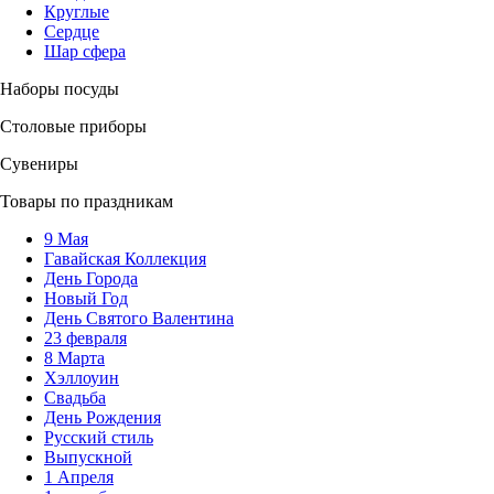
Круглые
Сердце
Шар сфера
Наборы посуды
Столовые приборы
Сувениры
Товары по праздникам
9 Мая
Гавайская Коллекция
День Города
Новый Год
День Святого Валентина
23 февраля
8 Марта
Хэллоуин
Свадьба
День Рождения
Русский стиль
Выпускной
1 Апреля