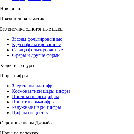
Новый год
Праздничная тематика
Без рисунка однотонные шары
Звезды фольгированные
Круги фольгированные
Сердца фольгированные
Сферы и другие формы
Ходячие фигуры
Шары цифры
Зверята шары-цифры
Космонавтики шары-цифры
Пончики шары-цифры
Поп ит шары-цифры
Радужные шары-цифры
Цифры по цветам.
Огромные шары Джамбо
Шары на палочках