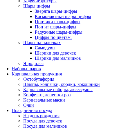
Ходячие фигуры
Шары цифры
Зверята шары-цифры
Космонавтики шары-цифры
Пончики шары-цифры
Поп ит шары-цифры
Радужные шары-цифры
Цифры по цветам.
Шары на палочках
Самодувы
Шарики для девочек
Шарики для мальчиков
Я родился
Наборы шаров
Карнавальная продукция
Фотобутафория
Шляпы, колпачки, ободки, кокошники
Карнавальные наборы, аксессуары
Конфетти, лепестки роз
Карнавальные маски
Очки
Праздничная посуда
На день рождения
Посуда для девочек
Посуда для мальчиков