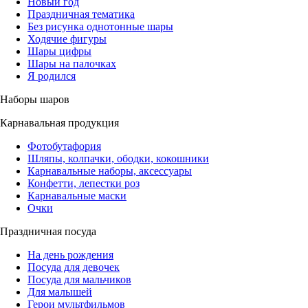
Новый год
Праздничная тематика
Без рисунка однотонные шары
Ходячие фигуры
Шары цифры
Шары на палочках
Я родился
Наборы шаров
Карнавальная продукция
Фотобутафория
Шляпы, колпачки, ободки, кокошники
Карнавальные наборы, аксессуары
Конфетти, лепестки роз
Карнавальные маски
Очки
Праздничная посуда
На день рождения
Посуда для девочек
Посуда для мальчиков
Для малышей
Герои мультфильмов