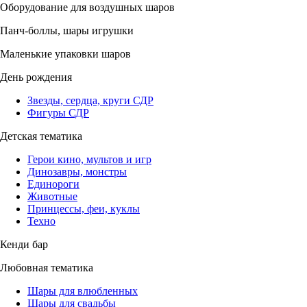
Оборудование для воздушных шаров
Панч-боллы, шары игрушки
Маленькие упаковки шаров
День рождения
Звезды, сердца, круги СДР
Фигуры СДР
Детская тематика
Герои кино, мультов и игр
Динозавры, монстры
Единороги
Животные
Принцессы, феи, куклы
Техно
Кенди бар
Любовная тематика
Шары для влюбленных
Шары для свадьбы