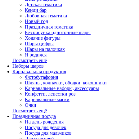
Детская тематика
Кенди бар
Любовная тематика
Новый год
Праздничная тематика
Без рисунка однотонные шары
Ходячие фигуры
Шары цифры
Шары на палочках
Я родился
Посмотреть ещё
Наборы шаров
Карнавальная продукция
Фотобутафория
Шляпы, колпачки, ободки, кокошники
Карнавальные наборы, аксессуары
Конфетти, лепестки роз
Карнавальные маски
Очки
Посмотреть ещё
Праздничная посуда
На день рождения
Посуда для девочек
Посуда для мальчиков
Для малышей