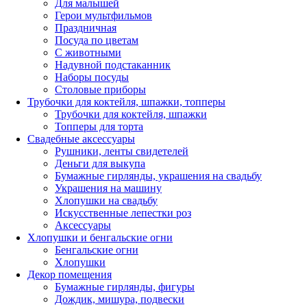
Для малышей
Герои мультфильмов
Праздничная
Посуда по цветам
С животными
Надувной подстаканник
Наборы посуды
Столовые приборы
Трубочки для коктейля, шпажки, топперы
Трубочки для коктейля, шпажки
Топперы для торта
Свадебные аксессуары
Рушники, ленты свидетелей
Деньги для выкупа
Бумажные гирлянды, украшения на свадьбу
Украшения на машину
Хлопушки на свадьбу
Искусственные лепестки роз
Аксессуары
Хлопушки и бенгальские огни
Бенгальские огни
Хлопушки
Декор помещения
Бумажные гирлянды, фигуры
Дождик, мишура, подвески