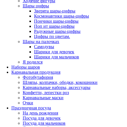
Ходячие фигуры
Шары цифры
Зверята шары-цифры
Космонавтики шары-цифры
Пончики шары-цифры
Поп ит шары-цифры
Радужные шары-цифры
Цифры по цветам.
Шары на палочках
Самодувы
Шарики для девочек
Шарики для мальчиков
Я родился
Наборы шаров
Карнавальная продукция
Фотобутафория
Шляпы, колпачки, ободки, кокошники
Карнавальные наборы, аксессуары
Конфетти, лепестки роз
Карнавальные маски
Очки
Праздничная посуда
На день рождения
Посуда для девочек
Посуда для мальчиков