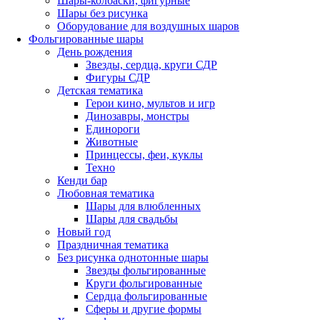
Шары-колбаски, фигурные
Шары без рисунка
Оборудование для воздушных шаров
Фольгированные шары
День рождения
Звезды, сердца, круги СДР
Фигуры СДР
Детская тематика
Герои кино, мультов и игр
Динозавры, монстры
Единороги
Животные
Принцессы, феи, куклы
Техно
Кенди бар
Любовная тематика
Шары для влюбленных
Шары для свадьбы
Новый год
Праздничная тематика
Без рисунка однотонные шары
Звезды фольгированные
Круги фольгированные
Сердца фольгированные
Сферы и другие формы