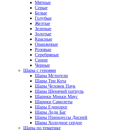
Мятные
Серые
Белые
Голубые
Желтые
Зеленые
Золотые
Красные
Оранжевые
Розовые
Серебряные
Синие
Черные
Шары с героями
Шары Мстители
Шары Три Кота
Шары Человек Паук
Шары Щенячий патруль
Шарики Микки Маус
Шарики Самолеты
Шары Единорог
Шары Леди Баг
Шары Принцессы Дисней
Шары Холодное сердце
Шары по тематике