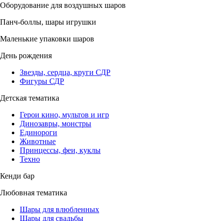
Оборудование для воздушных шаров
Панч-боллы, шары игрушки
Маленькие упаковки шаров
День рождения
Звезды, сердца, круги СДР
Фигуры СДР
Детская тематика
Герои кино, мультов и игр
Динозавры, монстры
Единороги
Животные
Принцессы, феи, куклы
Техно
Кенди бар
Любовная тематика
Шары для влюбленных
Шары для свадьбы