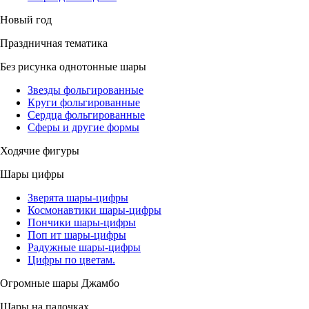
Новый год
Праздничная тематика
Без рисунка однотонные шары
Звезды фольгированные
Круги фольгированные
Сердца фольгированные
Сферы и другие формы
Ходячие фигуры
Шары цифры
Зверята шары-цифры
Космонавтики шары-цифры
Пончики шары-цифры
Поп ит шары-цифры
Радужные шары-цифры
Цифры по цветам.
Огромные шары Джамбо
Шары на палочках