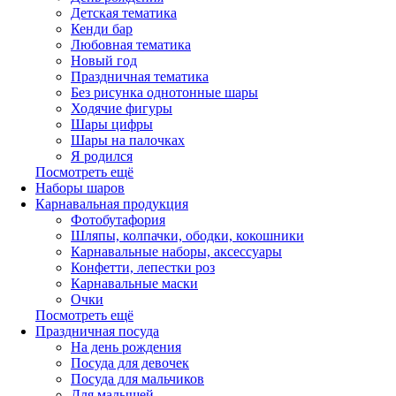
Детская тематика
Кенди бар
Любовная тематика
Новый год
Праздничная тематика
Без рисунка однотонные шары
Ходячие фигуры
Шары цифры
Шары на палочках
Я родился
Посмотреть ещё
Наборы шаров
Карнавальная продукция
Фотобутафория
Шляпы, колпачки, ободки, кокошники
Карнавальные наборы, аксессуары
Конфетти, лепестки роз
Карнавальные маски
Очки
Посмотреть ещё
Праздничная посуда
На день рождения
Посуда для девочек
Посуда для мальчиков
Для малышей