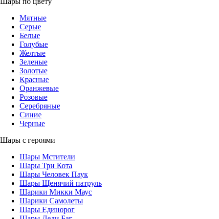
Шары по цвету
Мятные
Серые
Белые
Голубые
Желтые
Зеленые
Золотые
Красные
Оранжевые
Розовые
Серебряные
Синие
Черные
Шары с героями
Шары Мстители
Шары Три Кота
Шары Человек Паук
Шары Щенячий патруль
Шарики Микки Маус
Шарики Самолеты
Шары Единорог
Шары Леди Баг