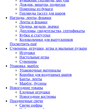
Бумажные гирлянды, фигуры
Дождик, мишура, подвески
Помпоны из бумаги
Гирлянды тассел для шаров
Награды, ленты, флажки
Ленты и флажки
Ордена, медали, значки
Дипломы, свидетельства, сертификаты
Кубки и статуэтки
Колокольчики для выпускников
Посмотреть ещё
Сувениры, игрушки, игры и мыльные пузыри
Игрушки
Настольные игры
Сувениры
Упаковка, марблс
Упаковочные материалы
Коробки для воздушных шаров
Банты, ленты
Марблс, бусины
Новогодние товары
Елочные игрушки
Новогодние костюмы
Праздничные свечи
Свечи цифры