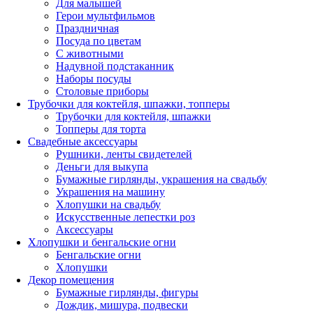
Для малышей
Герои мультфильмов
Праздничная
Посуда по цветам
С животными
Надувной подстаканник
Наборы посуды
Столовые приборы
Трубочки для коктейля, шпажки, топперы
Трубочки для коктейля, шпажки
Топперы для торта
Свадебные аксессуары
Рушники, ленты свидетелей
Деньги для выкупа
Бумажные гирлянды, украшения на свадьбу
Украшения на машину
Хлопушки на свадьбу
Искусственные лепестки роз
Аксессуары
Хлопушки и бенгальские огни
Бенгальские огни
Хлопушки
Декор помещения
Бумажные гирлянды, фигуры
Дождик, мишура, подвески