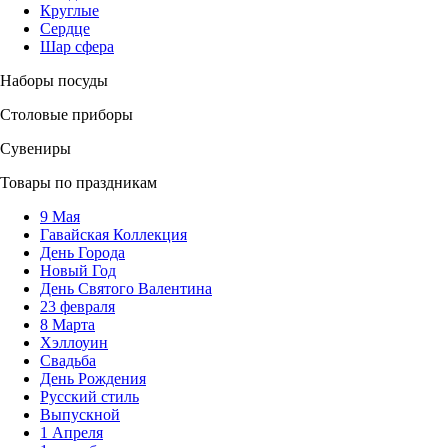
Круглые
Сердце
Шар сфера
Наборы посуды
Столовые приборы
Сувениры
Товары по праздникам
9 Мая
Гавайская Коллекция
День Города
Новый Год
День Святого Валентина
23 февраля
8 Марта
Хэллоуин
Свадьба
День Рождения
Русский стиль
Выпускной
1 Апреля