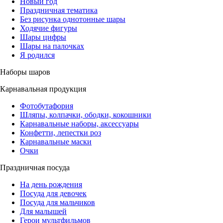
Новый год
Праздничная тематика
Без рисунка однотонные шары
Ходячие фигуры
Шары цифры
Шары на палочках
Я родился
Наборы шаров
Карнавальная продукция
Фотобутафория
Шляпы, колпачки, ободки, кокошники
Карнавальные наборы, аксессуары
Конфетти, лепестки роз
Карнавальные маски
Очки
Праздничная посуда
На день рождения
Посуда для девочек
Посуда для мальчиков
Для малышей
Герои мультфильмов