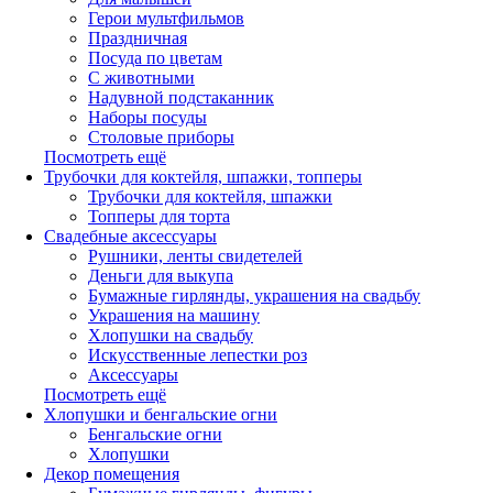
Герои мультфильмов
Праздничная
Посуда по цветам
С животными
Надувной подстаканник
Наборы посуды
Столовые приборы
Посмотреть ещё
Трубочки для коктейля, шпажки, топперы
Трубочки для коктейля, шпажки
Топперы для торта
Свадебные аксессуары
Рушники, ленты свидетелей
Деньги для выкупа
Бумажные гирлянды, украшения на свадьбу
Украшения на машину
Хлопушки на свадьбу
Искусственные лепестки роз
Аксессуары
Посмотреть ещё
Хлопушки и бенгальские огни
Бенгальские огни
Хлопушки
Декор помещения