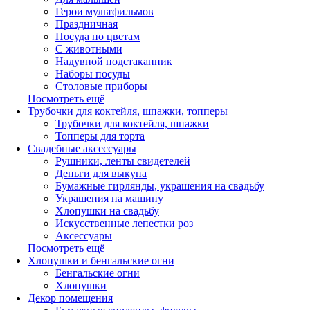
Герои мультфильмов
Праздничная
Посуда по цветам
С животными
Надувной подстаканник
Наборы посуды
Столовые приборы
Посмотреть ещё
Трубочки для коктейля, шпажки, топперы
Трубочки для коктейля, шпажки
Топперы для торта
Свадебные аксессуары
Рушники, ленты свидетелей
Деньги для выкупа
Бумажные гирлянды, украшения на свадьбу
Украшения на машину
Хлопушки на свадьбу
Искусственные лепестки роз
Аксессуары
Посмотреть ещё
Хлопушки и бенгальские огни
Бенгальские огни
Хлопушки
Декор помещения