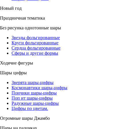
Новый год
Праздничная тематика
Без рисунка однотонные шары
Звезды фольгированные
Круги фольгированные
Сердца фольгированные
Сферы и другие формы
Ходячие фигуры
Шары цифры
Зверята шары-цифры
Космонавтики шары-цифры
Пончики шары-цифры
Поп ит шары-цифры
Радужные шары-цифры
Цифры по цветам.
Огромные шары Джамбо
Шары на палочках