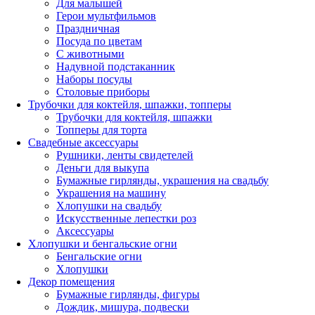
Для малышей
Герои мультфильмов
Праздничная
Посуда по цветам
С животными
Надувной подстаканник
Наборы посуды
Столовые приборы
Трубочки для коктейля, шпажки, топперы
Трубочки для коктейля, шпажки
Топперы для торта
Свадебные аксессуары
Рушники, ленты свидетелей
Деньги для выкупа
Бумажные гирлянды, украшения на свадьбу
Украшения на машину
Хлопушки на свадьбу
Искусственные лепестки роз
Аксессуары
Хлопушки и бенгальские огни
Бенгальские огни
Хлопушки
Декор помещения
Бумажные гирлянды, фигуры
Дождик, мишура, подвески