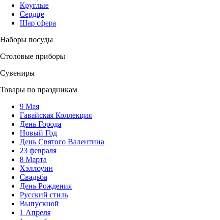
Круглые
Сердце
Шар сфера
Наборы посуды
Столовые приборы
Сувениры
Товары по праздникам
9 Мая
Гавайская Коллекция
День Города
Новый Год
День Святого Валентина
23 февраля
8 Марта
Хэллоуин
Свадьба
День Рождения
Русский стиль
Выпускной
1 Апреля