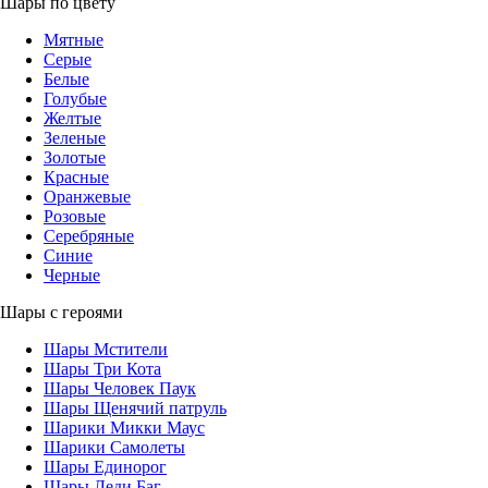
Шары по цвету
Мятные
Серые
Белые
Голубые
Желтые
Зеленые
Золотые
Красные
Оранжевые
Розовые
Серебряные
Синие
Черные
Шары с героями
Шары Мстители
Шары Три Кота
Шары Человек Паук
Шары Щенячий патруль
Шарики Микки Маус
Шарики Самолеты
Шары Единорог
Шары Леди Баг