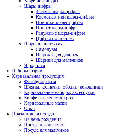
Ходячие фигуры
Шары цифры
Зверята шары-цифры
Космонавтики шары-цифры
Пончики шары-цифры
Поп ит шары-цифры
Радужные шары-цифры
Цифры по цветам.
Шары на палочках
Самодувы
Шарики для девочек
Шарики для мальчиков
Я родился
Наборы шаров
Карнавальная продукция
Фотобутафория
Шляпы, колпачки, ободки, кокошники
Карнавальные наборы, аксессуары
Конфетти, лепестки роз
Карнавальные маски
Очки
Праздничная посуда
На день рождения
Посуда для девочек
Посуда для мальчиков