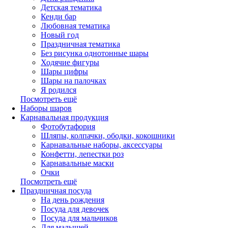
Детская тематика
Кенди бар
Любовная тематика
Новый год
Праздничная тематика
Без рисунка однотонные шары
Ходячие фигуры
Шары цифры
Шары на палочках
Я родился
Посмотреть ещё
Наборы шаров
Карнавальная продукция
Фотобутафория
Шляпы, колпачки, ободки, кокошники
Карнавальные наборы, аксессуары
Конфетти, лепестки роз
Карнавальные маски
Очки
Посмотреть ещё
Праздничная посуда
На день рождения
Посуда для девочек
Посуда для мальчиков
Для малышей