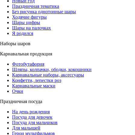
Новый год
Праздничная тематика
Без рисунка однотонные шары
Ходячие фигуры
Шары цифры
Шары на палочках
Я родился
Наборы шаров
Карнавальная продукция
Фотобутафория
Шляпы, колпачки, ободки, кокошники
Карнавальные наборы, аксессуары
Конфетти, лепестки роз
Карнавальные маски
Очки
Праздничная посуда
На день рождения
Посуда для девочек
Посуда для мальчиков
Для малышей
Герои мультфильмов