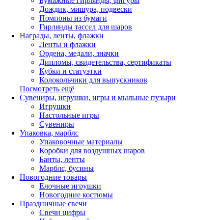
Бумажные гирлянды, фигуры
Дождик, мишура, подвески
Помпоны из бумаги
Гирлянды тассел для шаров
Награды, ленты, флажки
Ленты и флажки
Ордена, медали, значки
Дипломы, свидетельства, сертификаты
Кубки и статуэтки
Колокольчики для выпускников
Посмотреть ещё
Сувениры, игрушки, игры и мыльные пузыри
Игрушки
Настольные игры
Сувениры
Упаковка, марблс
Упаковочные материалы
Коробки для воздушных шаров
Банты, ленты
Марблс, бусины
Новогодние товары
Елочные игрушки
Новогодние костюмы
Праздничные свечи
Свечи цифры