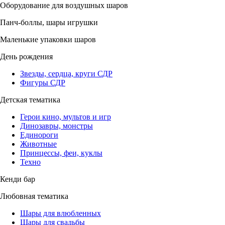
Оборудование для воздушных шаров
Панч-боллы, шары игрушки
Маленькие упаковки шаров
День рождения
Звезды, сердца, круги СДР
Фигуры СДР
Детская тематика
Герои кино, мультов и игр
Динозавры, монстры
Единороги
Животные
Принцессы, феи, куклы
Техно
Кенди бар
Любовная тематика
Шары для влюбленных
Шары для свадьбы