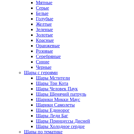
Мятные
Серые
Белые
Голубые
Желтые
Зеленые
Золотые
Красные
Оранжевые
Розовые
Серебряные
Синие
Черные
Шары с героями
Шары Мстители
Шары Три Кота
Шары Человек Паук
Шары Щенячий патруль
Шарики Микки Маус
Шарики Самолеты
Шары Единорог
Шары Леди Баг
Шары Принцессы Дисней
Шары Холодное сердце
Шары по тематике