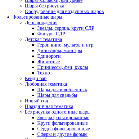
Шары-колбаски, фигурные
Шары без рисунка
Оборудование для воздушных шаров
Фольгированные шары
День рождения
Звезды, сердца, круги СДР
Фигуры СДР
Детская тематика
Герои кино, мультов и игр
Динозавры, монстры
Единороги
Животные
Принцессы, феи, куклы
Техно
Кенди бар
Любовная тематика
Шары для влюбленных
Шары для свадьбы
Новый год
Праздничная тематика
Без рисунка однотонные шары
Звезды фольгированные
Круги фольгированные
Сердца фольгированные
Сферы и другие формы