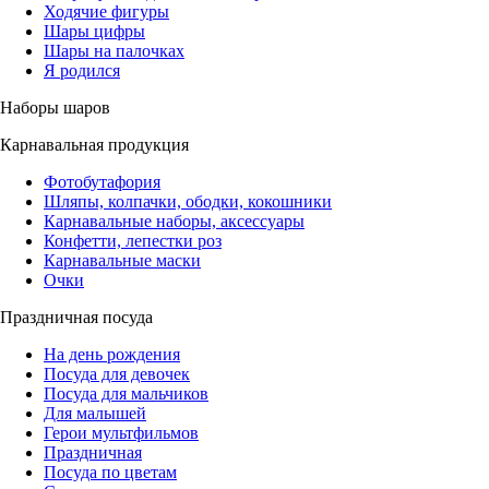
Ходячие фигуры
Шары цифры
Шары на палочках
Я родился
Наборы шаров
Карнавальная продукция
Фотобутафория
Шляпы, колпачки, ободки, кокошники
Карнавальные наборы, аксессуары
Конфетти, лепестки роз
Карнавальные маски
Очки
Праздничная посуда
На день рождения
Посуда для девочек
Посуда для мальчиков
Для малышей
Герои мультфильмов
Праздничная
Посуда по цветам