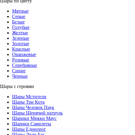
Шары по цвету
Мятные
Серые
Белые
Голубые
Желтые
Зеленые
Золотые
Красные
Оранжевые
Розовые
Серебряные
Синие
Черные
Шары с героями
Шары Мстители
Шары Три Кота
Шары Человек Паук
Шары Щенячий патруль
Шарики Микки Маус
Шарики Самолеты
Шары Единорог
Шары Леди Баг