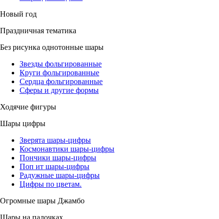
Новый год
Праздничная тематика
Без рисунка однотонные шары
Звезды фольгированные
Круги фольгированные
Сердца фольгированные
Сферы и другие формы
Ходячие фигуры
Шары цифры
Зверята шары-цифры
Космонавтики шары-цифры
Пончики шары-цифры
Поп ит шары-цифры
Радужные шары-цифры
Цифры по цветам.
Огромные шары Джамбо
Шары на палочках