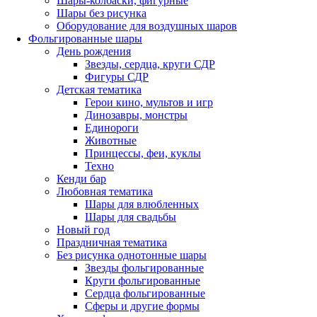
Шары-колбаски, фигурные
Шары без рисунка
Оборудование для воздушных шаров
Фольгированные шары
День рождения
Звезды, сердца, круги СДР
Фигуры СДР
Детская тематика
Герои кино, мультов и игр
Динозавры, монстры
Единороги
Животные
Принцессы, феи, куклы
Техно
Кенди бар
Любовная тематика
Шары для влюбленных
Шары для свадьбы
Новый год
Праздничная тематика
Без рисунка однотонные шары
Звезды фольгированные
Круги фольгированные
Сердца фольгированные
Сферы и другие формы