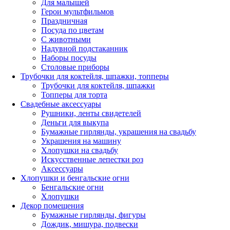
Для малышей
Герои мультфильмов
Праздничная
Посуда по цветам
С животными
Надувной подстаканник
Наборы посуды
Столовые приборы
Трубочки для коктейля, шпажки, топперы
Трубочки для коктейля, шпажки
Топперы для торта
Свадебные аксессуары
Рушники, ленты свидетелей
Деньги для выкупа
Бумажные гирлянды, украшения на свадьбу
Украшения на машину
Хлопушки на свадьбу
Искусственные лепестки роз
Аксессуары
Хлопушки и бенгальские огни
Бенгальские огни
Хлопушки
Декор помещения
Бумажные гирлянды, фигуры
Дождик, мишура, подвески