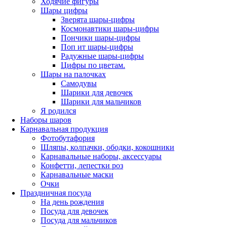
Ходячие фигуры
Шары цифры
Зверята шары-цифры
Космонавтики шары-цифры
Пончики шары-цифры
Поп ит шары-цифры
Радужные шары-цифры
Цифры по цветам.
Шары на палочках
Самодувы
Шарики для девочек
Шарики для мальчиков
Я родился
Наборы шаров
Карнавальная продукция
Фотобутафория
Шляпы, колпачки, ободки, кокошники
Карнавальные наборы, аксессуары
Конфетти, лепестки роз
Карнавальные маски
Очки
Праздничная посуда
На день рождения
Посуда для девочек
Посуда для мальчиков