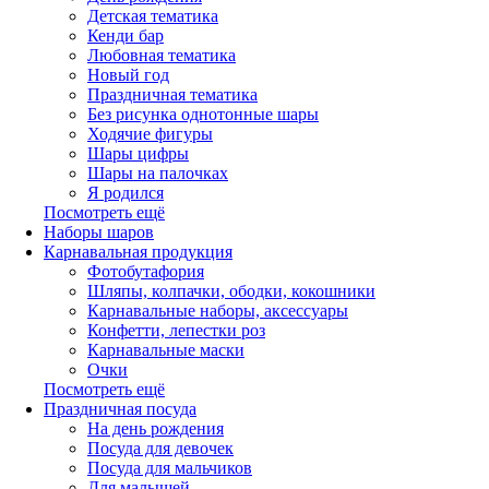
Детская тематика
Кенди бар
Любовная тематика
Новый год
Праздничная тематика
Без рисунка однотонные шары
Ходячие фигуры
Шары цифры
Шары на палочках
Я родился
Посмотреть ещё
Наборы шаров
Карнавальная продукция
Фотобутафория
Шляпы, колпачки, ободки, кокошники
Карнавальные наборы, аксессуары
Конфетти, лепестки роз
Карнавальные маски
Очки
Посмотреть ещё
Праздничная посуда
На день рождения
Посуда для девочек
Посуда для мальчиков
Для малышей