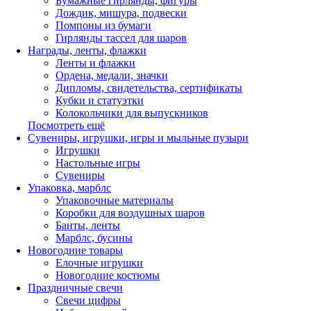
Бумажные гирлянды, фигуры
Дождик, мишура, подвески
Помпоны из бумаги
Гирлянды тассел для шаров
Награды, ленты, флажки
Ленты и флажки
Ордена, медали, значки
Дипломы, свидетельства, сертификаты
Кубки и статуэтки
Колокольчики для выпускников
Посмотреть ещё
Сувениры, игрушки, игры и мыльные пузыри
Игрушки
Настольные игры
Сувениры
Упаковка, марблс
Упаковочные материалы
Коробки для воздушных шаров
Банты, ленты
Марблс, бусины
Новогодние товары
Елочные игрушки
Новогодние костюмы
Праздничные свечи
Свечи цифры