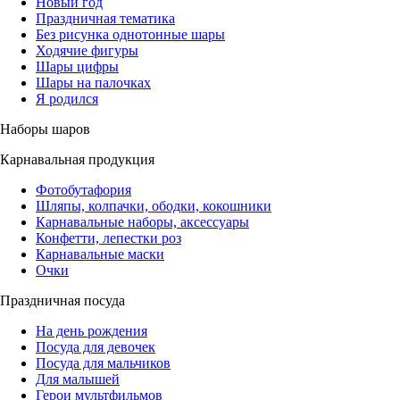
Новый год
Праздничная тематика
Без рисунка однотонные шары
Ходячие фигуры
Шары цифры
Шары на палочках
Я родился
Наборы шаров
Карнавальная продукция
Фотобутафория
Шляпы, колпачки, ободки, кокошники
Карнавальные наборы, аксессуары
Конфетти, лепестки роз
Карнавальные маски
Очки
Праздничная посуда
На день рождения
Посуда для девочек
Посуда для мальчиков
Для малышей
Герои мультфильмов