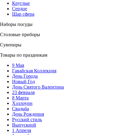
Круглые
Сердце
Шар сфера
Наборы посуды
Столовые приборы
Сувениры
Товары по праздникам
9 Мая
Гавайская Коллекция
День Города
Новый Год
День Святого Валентина
23 февраля
8 Марта
Хэллоуин
Свадьба
День Рождения
Русский стиль
Выпускной
1 Апреля