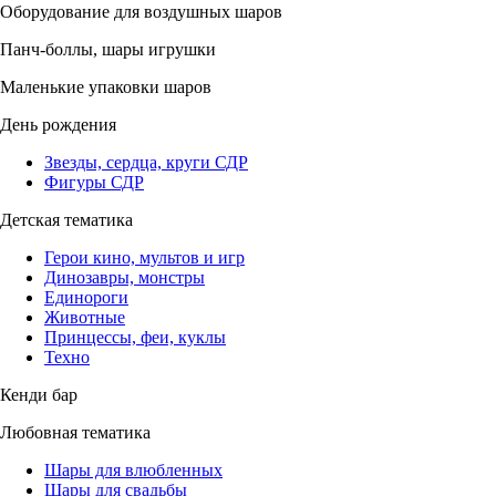
Оборудование для воздушных шаров
Панч-боллы, шары игрушки
Маленькие упаковки шаров
День рождения
Звезды, сердца, круги СДР
Фигуры СДР
Детская тематика
Герои кино, мультов и игр
Динозавры, монстры
Единороги
Животные
Принцессы, феи, куклы
Техно
Кенди бар
Любовная тематика
Шары для влюбленных
Шары для свадьбы