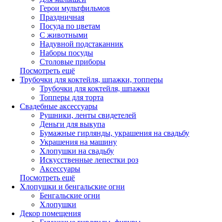
Герои мультфильмов
Праздничная
Посуда по цветам
С животными
Надувной подстаканник
Наборы посуды
Столовые приборы
Посмотреть ещё
Трубочки для коктейля, шпажки, топперы
Трубочки для коктейля, шпажки
Топперы для торта
Свадебные аксессуары
Рушники, ленты свидетелей
Деньги для выкупа
Бумажные гирлянды, украшения на свадьбу
Украшения на машину
Хлопушки на свадьбу
Искусственные лепестки роз
Аксессуары
Посмотреть ещё
Хлопушки и бенгальские огни
Бенгальские огни
Хлопушки
Декор помещения