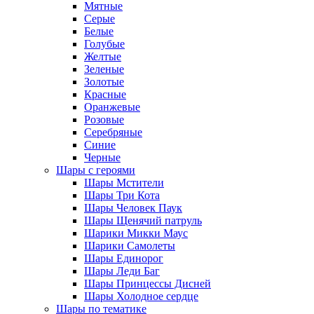
Мятные
Серые
Белые
Голубые
Желтые
Зеленые
Золотые
Красные
Оранжевые
Розовые
Серебряные
Синие
Черные
Шары с героями
Шары Мстители
Шары Три Кота
Шары Человек Паук
Шары Щенячий патруль
Шарики Микки Маус
Шарики Самолеты
Шары Единорог
Шары Леди Баг
Шары Принцессы Дисней
Шары Холодное сердце
Шары по тематике