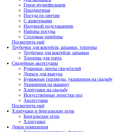
Герои мультфильмов
Праздничная
Посуда по цветам
С животными
Надувной подстаканник
Наборы посуды
Столовые приборы
Посмотреть ещё
Трубочки для коктейля, шпажки, топперы
Трубочки для коктейля, шпажки
Топперы для торта
Свадебные аксессуары
Рушники, ленты свидетелей
Деньги для выкупа
Бумажные гирлянды, украшения на свадьбу
Украшения на машину
Хлопушки на свадьбу
Искусственные лепестки роз
Аксессуары
Посмотреть ещё
Хлопушки и бенгальские огни
Бенгальские огни
Хлопушки
Декор помещения