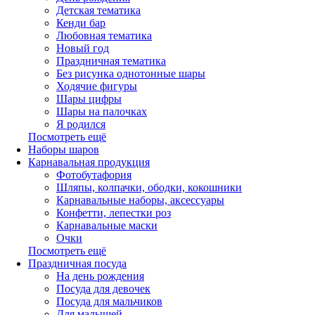
Детская тематика
Кенди бар
Любовная тематика
Новый год
Праздничная тематика
Без рисунка однотонные шары
Ходячие фигуры
Шары цифры
Шары на палочках
Я родился
Посмотреть ещё
Наборы шаров
Карнавальная продукция
Фотобутафория
Шляпы, колпачки, ободки, кокошники
Карнавальные наборы, аксессуары
Конфетти, лепестки роз
Карнавальные маски
Очки
Посмотреть ещё
Праздничная посуда
На день рождения
Посуда для девочек
Посуда для мальчиков
Для малышей