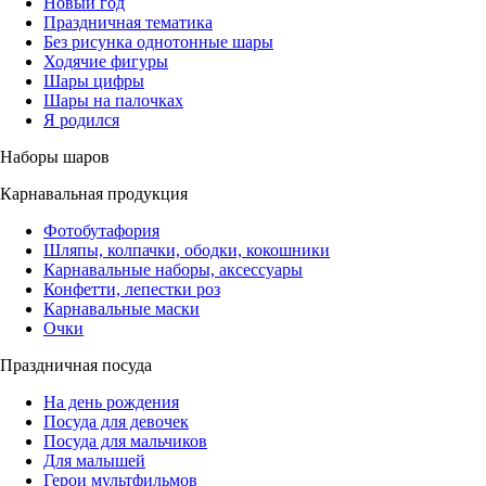
Новый год
Праздничная тематика
Без рисунка однотонные шары
Ходячие фигуры
Шары цифры
Шары на палочках
Я родился
Наборы шаров
Карнавальная продукция
Фотобутафория
Шляпы, колпачки, ободки, кокошники
Карнавальные наборы, аксессуары
Конфетти, лепестки роз
Карнавальные маски
Очки
Праздничная посуда
На день рождения
Посуда для девочек
Посуда для мальчиков
Для малышей
Герои мультфильмов