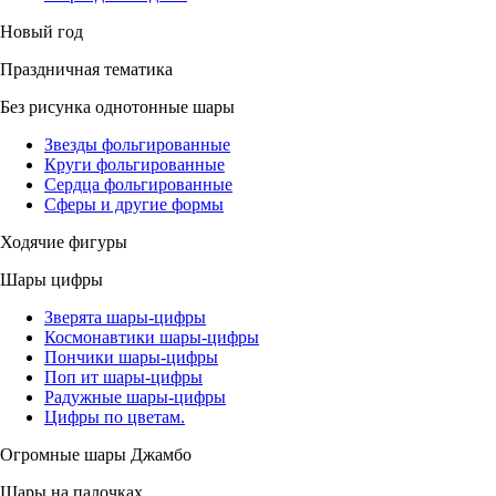
Новый год
Праздничная тематика
Без рисунка однотонные шары
Звезды фольгированные
Круги фольгированные
Сердца фольгированные
Сферы и другие формы
Ходячие фигуры
Шары цифры
Зверята шары-цифры
Космонавтики шары-цифры
Пончики шары-цифры
Поп ит шары-цифры
Радужные шары-цифры
Цифры по цветам.
Огромные шары Джамбо
Шары на палочках