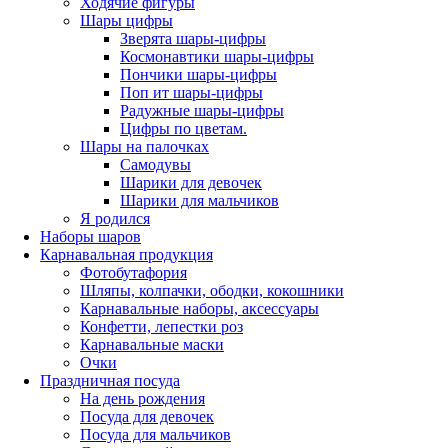
Ходячие фигуры
Шары цифры
Зверята шары-цифры
Космонавтики шары-цифры
Пончики шары-цифры
Поп ит шары-цифры
Радужные шары-цифры
Цифры по цветам.
Шары на палочках
Самодувы
Шарики для девочек
Шарики для мальчиков
Я родился
Наборы шаров
Карнавальная продукция
Фотобутафория
Шляпы, колпачки, ободки, кокошники
Карнавальные наборы, аксессуары
Конфетти, лепестки роз
Карнавальные маски
Очки
Праздничная посуда
На день рождения
Посуда для девочек
Посуда для мальчиков