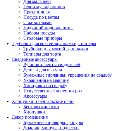
Для малышей
Герои мультфильмов
Праздничная
Посуда по цветам
С животными
Надувной подстаканник
Наборы посуды
Столовые приборы
Трубочки для коктейля, шпажки, топперы
Трубочки для коктейля, шпажки
Топперы для торта
Свадебные аксессуары
Рушники, ленты свидетелей
Деньги для выкупа
Бумажные гирлянды, украшения на свадьбу
Украшения на машину
Хлопушки на свадьбу
Искусственные лепестки роз
Аксессуары
Хлопушки и бенгальские огни
Бенгальские огни
Хлопушки
Декор помещения
Бумажные гирлянды, фигуры
Дождик, мишура, подвески