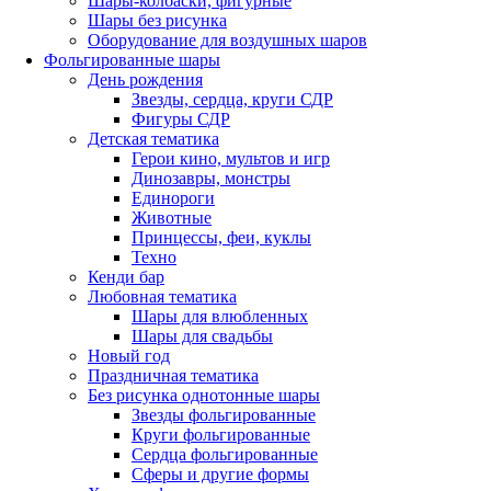
Шары-колбаски, фигурные
Шары без рисунка
Оборудование для воздушных шаров
Фольгированные шары
День рождения
Звезды, сердца, круги СДР
Фигуры СДР
Детская тематика
Герои кино, мультов и игр
Динозавры, монстры
Единороги
Животные
Принцессы, феи, куклы
Техно
Кенди бар
Любовная тематика
Шары для влюбленных
Шары для свадьбы
Новый год
Праздничная тематика
Без рисунка однотонные шары
Звезды фольгированные
Круги фольгированные
Сердца фольгированные
Сферы и другие формы