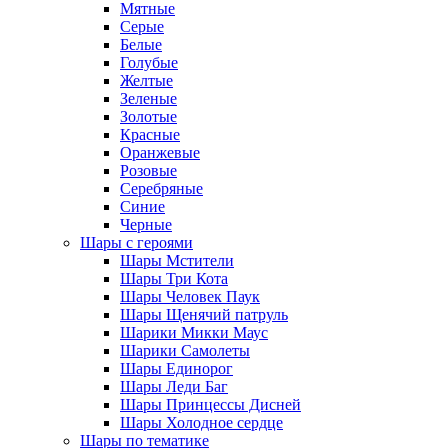
Мятные
Серые
Белые
Голубые
Желтые
Зеленые
Золотые
Красные
Оранжевые
Розовые
Серебряные
Синие
Черные
Шары с героями
Шары Мстители
Шары Три Кота
Шары Человек Паук
Шары Щенячий патруль
Шарики Микки Маус
Шарики Самолеты
Шары Единорог
Шары Леди Баг
Шары Принцессы Дисней
Шары Холодное сердце
Шары по тематике