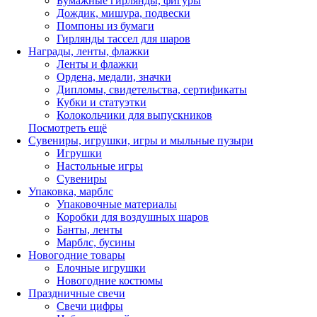
Бумажные гирлянды, фигуры
Дождик, мишура, подвески
Помпоны из бумаги
Гирлянды тассел для шаров
Награды, ленты, флажки
Ленты и флажки
Ордена, медали, значки
Дипломы, свидетельства, сертификаты
Кубки и статуэтки
Колокольчики для выпускников
Посмотреть ещё
Сувениры, игрушки, игры и мыльные пузыри
Игрушки
Настольные игры
Сувениры
Упаковка, марблс
Упаковочные материалы
Коробки для воздушных шаров
Банты, ленты
Марблс, бусины
Новогодние товары
Елочные игрушки
Новогодние костюмы
Праздничные свечи
Свечи цифры