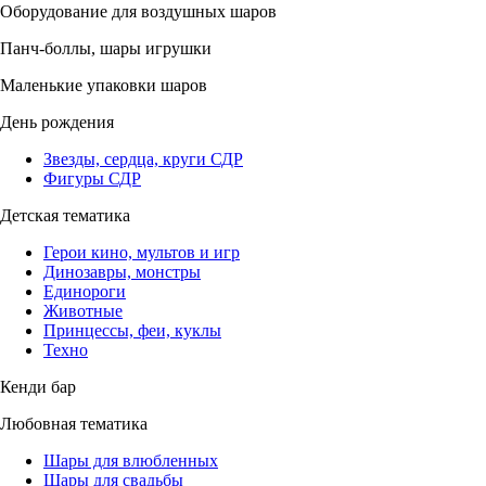
Оборудование для воздушных шаров
Панч-боллы, шары игрушки
Маленькие упаковки шаров
День рождения
Звезды, сердца, круги СДР
Фигуры СДР
Детская тематика
Герои кино, мультов и игр
Динозавры, монстры
Единороги
Животные
Принцессы, феи, куклы
Техно
Кенди бар
Любовная тематика
Шары для влюбленных
Шары для свадьбы