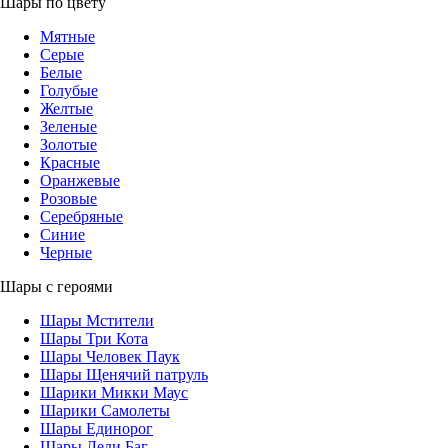
Шары по цвету
Мятные
Серые
Белые
Голубые
Желтые
Зеленые
Золотые
Красные
Оранжевые
Розовые
Серебряные
Синие
Черные
Шары с героями
Шары Мстители
Шары Три Кота
Шары Человек Паук
Шары Щенячий патруль
Шарики Микки Маус
Шарики Самолеты
Шары Единорог
Шары Леди Баг