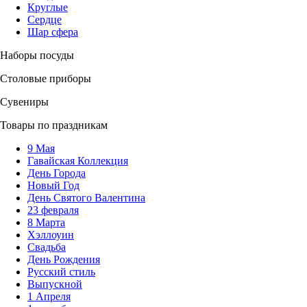
Круглые
Сердце
Шар сфера
Наборы посуды
Столовые приборы
Сувениры
Товары по праздникам
9 Мая
Гавайская Коллекция
День Города
Новый Год
День Святого Валентина
23 февраля
8 Марта
Хэллоуин
Свадьба
День Рождения
Русский стиль
Выпускной
1 Апреля