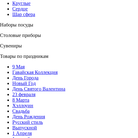
Круглые
Сердце
Шар сфера
Наборы посуды
Столовые приборы
Сувениры
Товары по праздникам
9 Мая
Гавайская Коллекция
День Города
Новый Год
День Святого Валентина
23 февраля
8 Марта
Хэллоуин
Свадьба
День Рождения
Русский стиль
Выпускной
1 Апреля