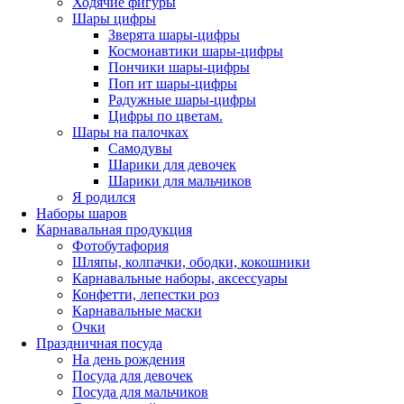
Ходячие фигуры
Шары цифры
Зверята шары-цифры
Космонавтики шары-цифры
Пончики шары-цифры
Поп ит шары-цифры
Радужные шары-цифры
Цифры по цветам.
Шары на палочках
Самодувы
Шарики для девочек
Шарики для мальчиков
Я родился
Наборы шаров
Карнавальная продукция
Фотобутафория
Шляпы, колпачки, ободки, кокошники
Карнавальные наборы, аксессуары
Конфетти, лепестки роз
Карнавальные маски
Очки
Праздничная посуда
На день рождения
Посуда для девочек
Посуда для мальчиков