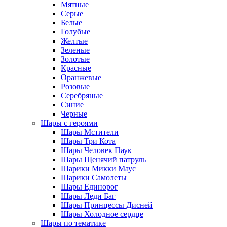
Мятные
Серые
Белые
Голубые
Желтые
Зеленые
Золотые
Красные
Оранжевые
Розовые
Серебряные
Синие
Черные
Шары с героями
Шары Мстители
Шары Три Кота
Шары Человек Паук
Шары Щенячий патруль
Шарики Микки Маус
Шарики Самолеты
Шары Единорог
Шары Леди Баг
Шары Принцессы Дисней
Шары Холодное сердце
Шары по тематике