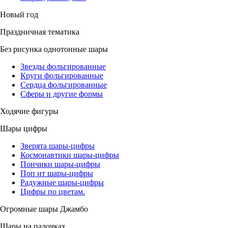
Новый год
Праздничная тематика
Без рисунка однотонные шары
Звезды фольгированные
Круги фольгированные
Сердца фольгированные
Сферы и другие формы
Ходячие фигуры
Шары цифры
Зверята шары-цифры
Космонавтики шары-цифры
Пончики шары-цифры
Поп ит шары-цифры
Радужные шары-цифры
Цифры по цветам.
Огромные шары Джамбо
Шары на палочках