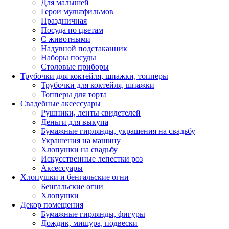
Для малышей
Герои мультфильмов
Праздничная
Посуда по цветам
С животными
Надувной подстаканник
Наборы посуды
Столовые приборы
Трубочки для коктейля, шпажки, топперы
Трубочки для коктейля, шпажки
Топперы для торта
Свадебные аксессуары
Рушники, ленты свидетелей
Деньги для выкупа
Бумажные гирлянды, украшения на свадьбу
Украшения на машину
Хлопушки на свадьбу
Искусственные лепестки роз
Аксессуары
Хлопушки и бенгальские огни
Бенгальские огни
Хлопушки
Декор помещения
Бумажные гирлянды, фигуры
Дождик, мишура, подвески