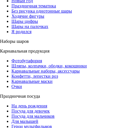
Новый год
Праздничная тематика
Без рисунка однотонные шары
Ходячие фигуры
Шары цифры
Шары на палочках
Я родился
Наборы шаров
Карнавальная продукция
Фотобутафория
Шляпы, колпачки, ободки, кокошники
Карнавальные наборы, аксессуары
Конфетти, лепестки роз
Карнавальные маски
Очки
Праздничная посуда
На день рождения
Посуда для девочек
Посуда для мальчиков
Для малышей
Герои мультфильмов