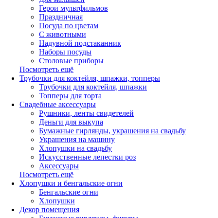
Герои мультфильмов
Праздничная
Посуда по цветам
С животными
Надувной подстаканник
Наборы посуды
Столовые приборы
Посмотреть ещё
Трубочки для коктейля, шпажки, топперы
Трубочки для коктейля, шпажки
Топперы для торта
Свадебные аксессуары
Рушники, ленты свидетелей
Деньги для выкупа
Бумажные гирлянды, украшения на свадьбу
Украшения на машину
Хлопушки на свадьбу
Искусственные лепестки роз
Аксессуары
Посмотреть ещё
Хлопушки и бенгальские огни
Бенгальские огни
Хлопушки
Декор помещения