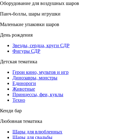
Оборудование для воздушных шаров
Панч-боллы, шары игрушки
Маленькие упаковки шаров
День рождения
Звезды, сердца, круги СДР
Фигуры СДР
Детская тематика
Герои кино, мультов и игр
Динозавры, монстры
Единороги
Животные
Принцессы, феи, куклы
Техно
Кенди бар
Любовная тематика
Шары для влюбленных
Шары для свадьбы