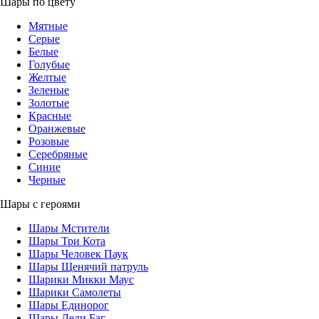
Шары по цвету
Мятные
Серые
Белые
Голубые
Желтые
Зеленые
Золотые
Красные
Оранжевые
Розовые
Серебряные
Синие
Черные
Шары с героями
Шары Мстители
Шары Три Кота
Шары Человек Паук
Шары Щенячий патруль
Шарики Микки Маус
Шарики Самолеты
Шары Единорог
Шары Леди Баг