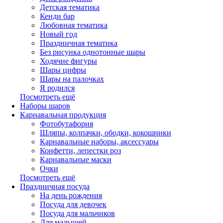
Детская тематика
Кенди бар
Любовная тематика
Новый год
Праздничная тематика
Без рисунка однотонные шары
Ходячие фигуры
Шары цифры
Шары на палочках
Я родился
Посмотреть ещё
Наборы шаров
Карнавальная продукция
Фотобутафория
Шляпы, колпачки, ободки, кокошники
Карнавальные наборы, аксессуары
Конфетти, лепестки роз
Карнавальные маски
Очки
Посмотреть ещё
Праздничная посуда
На день рождения
Посуда для девочек
Посуда для мальчиков
Для малышей