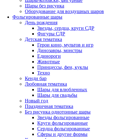
Шары-колбаски, фигурные
Шары без рисунка
Оборудование для воздушных шаров
Фольгированные шары
День рождения
Звезды, сердца, круги СДР
Фигуры СДР
Детская тематика
Герои кино, мультов и игр
Динозавры, монстры
Единороги
Животные
Принцессы, феи, куклы
Техно
Кенди бар
Любовная тематика
Шары для влюбленных
Шары для свадьбы
Новый год
Праздничная тематика
Без рисунка однотонные шары
Звезды фольгированные
Круги фольгированные
Сердца фольгированные
Сферы и другие формы