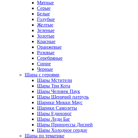
Мятные
Серые
Белые
Голубые
Желтые
Зеленые
Золотые
Красные
Оранжевые
Розовые
Серебряные
Синие
Черные
Шары с героями
Шары Мстители
Шары Три Кота
Шары Человек Паук
Шары Щенячий патруль
Шарики Микки Маус
Шарики Самолеты
Шары Единорог
Шары Леди Баг
Шары Принцессы Дисней
Шары Холодное сердце
Шары по тематике