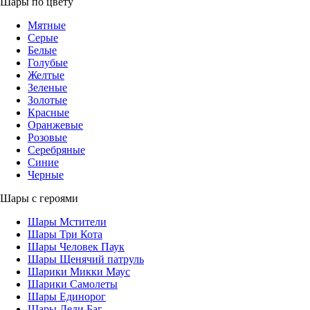
Шары по цвету
Мятные
Серые
Белые
Голубые
Желтые
Зеленые
Золотые
Красные
Оранжевые
Розовые
Серебряные
Синие
Черные
Шары с героями
Шары Мстители
Шары Три Кота
Шары Человек Паук
Шары Щенячий патруль
Шарики Микки Маус
Шарики Самолеты
Шары Единорог
Шары Леди Баг