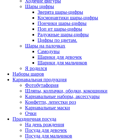
Ходячие фигуры
Шары цифры
Зверята шары-цифры
Космонавтики шары-цифры
Пончики шары-цифры
Поп ит шары-цифры
Радужные шары-цифры
Цифры по цветам.
Шары на палочках
Самодувы
Шарики для девочек
Шарики для мальчиков
Я родился
Наборы шаров
Карнавальная продукция
Фотобутафория
Шляпы, колпачки, ободки, кокошники
Карнавальные наборы, аксессуары
Конфетти, лепестки роз
Карнавальные маски
Очки
Праздничная посуда
На день рождения
Посуда для девочек
Посуда для мальчиков