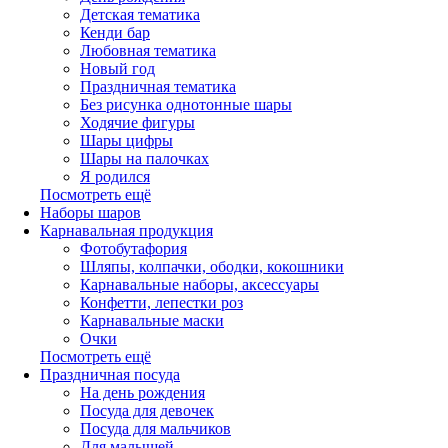
Детская тематика
Кенди бар
Любовная тематика
Новый год
Праздничная тематика
Без рисунка однотонные шары
Ходячие фигуры
Шары цифры
Шары на палочках
Я родился
Посмотреть ещё
Наборы шаров
Карнавальная продукция
Фотобутафория
Шляпы, колпачки, ободки, кокошники
Карнавальные наборы, аксессуары
Конфетти, лепестки роз
Карнавальные маски
Очки
Посмотреть ещё
Праздничная посуда
На день рождения
Посуда для девочек
Посуда для мальчиков
Для малышей