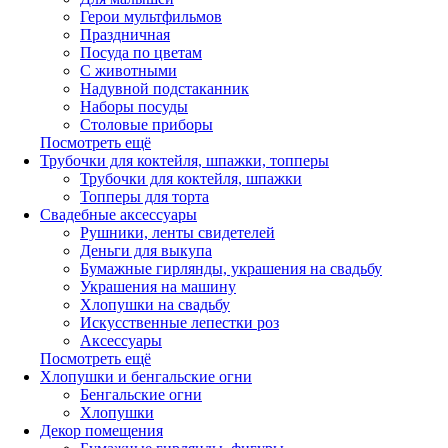
Герои мультфильмов
Праздничная
Посуда по цветам
С животными
Надувной подстаканник
Наборы посуды
Столовые приборы
Посмотреть ещё
Трубочки для коктейля, шпажки, топперы
Трубочки для коктейля, шпажки
Топперы для торта
Свадебные аксессуары
Рушники, ленты свидетелей
Деньги для выкупа
Бумажные гирлянды, украшения на свадьбу
Украшения на машину
Хлопушки на свадьбу
Искусственные лепестки роз
Аксессуары
Посмотреть ещё
Хлопушки и бенгальские огни
Бенгальские огни
Хлопушки
Декор помещения