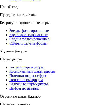
Новый год
Праздничная тематика
Без рисунка однотонные шары
Звезды фольгированные
Круги фольгированные
Сердца фольгированные
Сферы и другие формы
Ходячие фигуры
Шары цифры
Зверята шары-цифры
Космонавтики шары-цифры
Пончики шары-цифры
Поп ит шары-цифры
Радужные шары-цифры
Цифры по цветам.
Огромные шары Джамбо
Шары на палочках