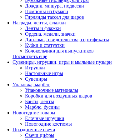
Бумажные гирлянды, фигуры
Дождик, мишура, подвески
Помпоны из бумаги
Гирлянды тассел для шаров
Награды, ленты, флажки
Ленты и флажки
Ордена, медали, значки
Дипломы, свидетельства, сертификаты
Кубки и статуэтки
Колокольчики для выпускников
Посмотреть ещё
Сувениры, игрушки, игры и мыльные пузыри
Игрушки
Настольные игры
Сувениры
Упаковка, марблс
Упаковочные материалы
Коробки для воздушных шаров
Банты, ленты
Марблс, бусины
Новогодние товары
Елочные игрушки
Новогодние костюмы
Праздничные свечи
Свечи цифры