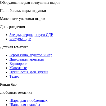
Оборудование для воздушных шаров
Панч-боллы, шары игрушки
Маленькие упаковки шаров
День рождения
Звезды, сердца, круги СДР
Фигуры СДР
Детская тематика
Герои кино, мультов и игр
Динозавры, монстры
Единороги
Животные
Принцессы, феи, куклы
Техно
Кенди бар
Любовная тематика
Шары для влюбленных
Шары для свадьбы