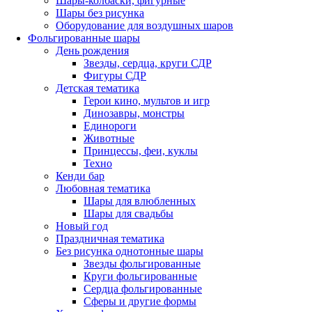
Шары-колбаски, фигурные
Шары без рисунка
Оборудование для воздушных шаров
Фольгированные шары
День рождения
Звезды, сердца, круги СДР
Фигуры СДР
Детская тематика
Герои кино, мультов и игр
Динозавры, монстры
Единороги
Животные
Принцессы, феи, куклы
Техно
Кенди бар
Любовная тематика
Шары для влюбленных
Шары для свадьбы
Новый год
Праздничная тематика
Без рисунка однотонные шары
Звезды фольгированные
Круги фольгированные
Сердца фольгированные
Сферы и другие формы