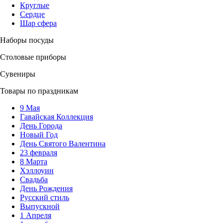
Круглые
Сердце
Шар сфера
Наборы посуды
Столовые приборы
Сувениры
Товары по праздникам
9 Мая
Гавайская Коллекция
День Города
Новый Год
День Святого Валентина
23 февраля
8 Марта
Хэллоуин
Свадьба
День Рождения
Русский стиль
Выпускной
1 Апреля