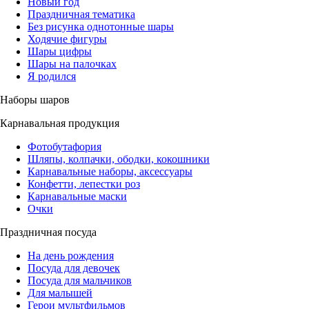
Новый год
Праздничная тематика
Без рисунка однотонные шары
Ходячие фигуры
Шары цифры
Шары на палочках
Я родился
Наборы шаров
Карнавальная продукция
Фотобутафория
Шляпы, колпачки, ободки, кокошники
Карнавальные наборы, аксессуары
Конфетти, лепестки роз
Карнавальные маски
Очки
Праздничная посуда
На день рождения
Посуда для девочек
Посуда для мальчиков
Для малышей
Герои мультфильмов