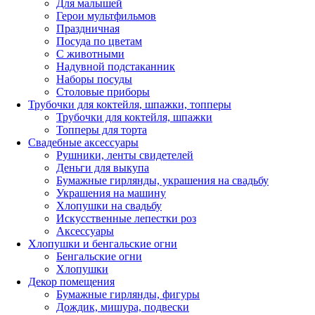
Для малышей
Герои мультфильмов
Праздничная
Посуда по цветам
С животными
Надувной подстаканник
Наборы посуды
Столовые приборы
Трубочки для коктейля, шпажки, топперы
Трубочки для коктейля, шпажки
Топперы для торта
Свадебные аксессуары
Рушники, ленты свидетелей
Деньги для выкупа
Бумажные гирлянды, украшения на свадьбу
Украшения на машину
Хлопушки на свадьбу
Искусственные лепестки роз
Аксессуары
Хлопушки и бенгальские огни
Бенгальские огни
Хлопушки
Декор помещения
Бумажные гирлянды, фигуры
Дождик, мишура, подвески