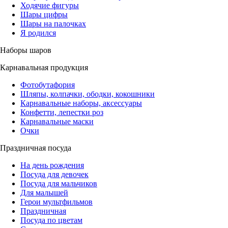
Ходячие фигуры
Шары цифры
Шары на палочках
Я родился
Наборы шаров
Карнавальная продукция
Фотобутафория
Шляпы, колпачки, ободки, кокошники
Карнавальные наборы, аксессуары
Конфетти, лепестки роз
Карнавальные маски
Очки
Праздничная посуда
На день рождения
Посуда для девочек
Посуда для мальчиков
Для малышей
Герои мультфильмов
Праздничная
Посуда по цветам