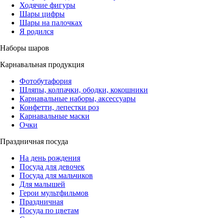
Ходячие фигуры
Шары цифры
Шары на палочках
Я родился
Наборы шаров
Карнавальная продукция
Фотобутафория
Шляпы, колпачки, ободки, кокошники
Карнавальные наборы, аксессуары
Конфетти, лепестки роз
Карнавальные маски
Очки
Праздничная посуда
На день рождения
Посуда для девочек
Посуда для мальчиков
Для малышей
Герои мультфильмов
Праздничная
Посуда по цветам