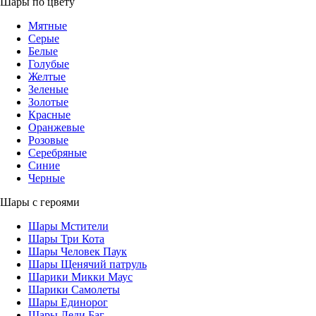
Шары по цвету
Мятные
Серые
Белые
Голубые
Желтые
Зеленые
Золотые
Красные
Оранжевые
Розовые
Серебряные
Синие
Черные
Шары с героями
Шары Мстители
Шары Три Кота
Шары Человек Паук
Шары Щенячий патруль
Шарики Микки Маус
Шарики Самолеты
Шары Единорог
Шары Леди Баг