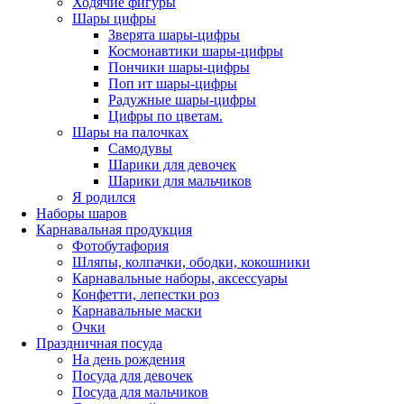
Ходячие фигуры
Шары цифры
Зверята шары-цифры
Космонавтики шары-цифры
Пончики шары-цифры
Поп ит шары-цифры
Радужные шары-цифры
Цифры по цветам.
Шары на палочках
Самодувы
Шарики для девочек
Шарики для мальчиков
Я родился
Наборы шаров
Карнавальная продукция
Фотобутафория
Шляпы, колпачки, ободки, кокошники
Карнавальные наборы, аксессуары
Конфетти, лепестки роз
Карнавальные маски
Очки
Праздничная посуда
На день рождения
Посуда для девочек
Посуда для мальчиков