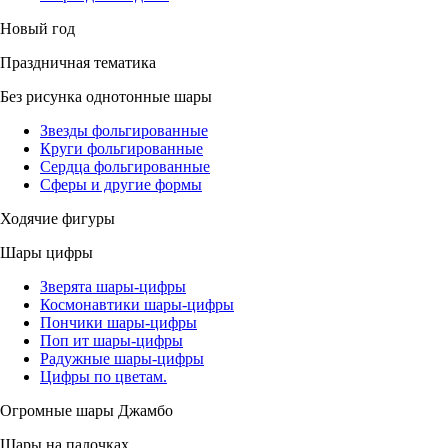
Новый год
Праздничная тематика
Без рисунка однотонные шары
Звезды фольгированные
Круги фольгированные
Сердца фольгированные
Сферы и другие формы
Ходячие фигуры
Шары цифры
Зверята шары-цифры
Космонавтики шары-цифры
Пончики шары-цифры
Поп ит шары-цифры
Радужные шары-цифры
Цифры по цветам.
Огромные шары Джамбо
Шары на палочках