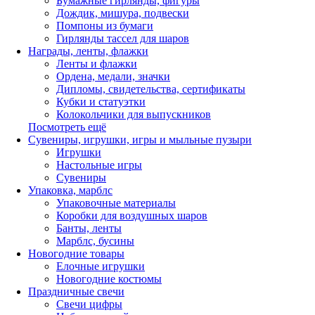
Бумажные гирлянды, фигуры
Дождик, мишура, подвески
Помпоны из бумаги
Гирлянды тассел для шаров
Награды, ленты, флажки
Ленты и флажки
Ордена, медали, значки
Дипломы, свидетельства, сертификаты
Кубки и статуэтки
Колокольчики для выпускников
Посмотреть ещё
Сувениры, игрушки, игры и мыльные пузыри
Игрушки
Настольные игры
Сувениры
Упаковка, марблс
Упаковочные материалы
Коробки для воздушных шаров
Банты, ленты
Марблс, бусины
Новогодние товары
Елочные игрушки
Новогодние костюмы
Праздничные свечи
Свечи цифры