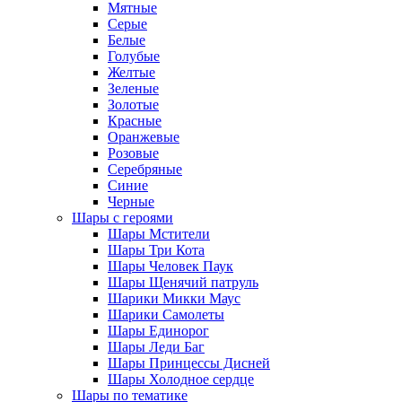
Мятные
Серые
Белые
Голубые
Желтые
Зеленые
Золотые
Красные
Оранжевые
Розовые
Серебряные
Синие
Черные
Шары с героями
Шары Мстители
Шары Три Кота
Шары Человек Паук
Шары Щенячий патруль
Шарики Микки Маус
Шарики Самолеты
Шары Единорог
Шары Леди Баг
Шары Принцессы Дисней
Шары Холодное сердце
Шары по тематике