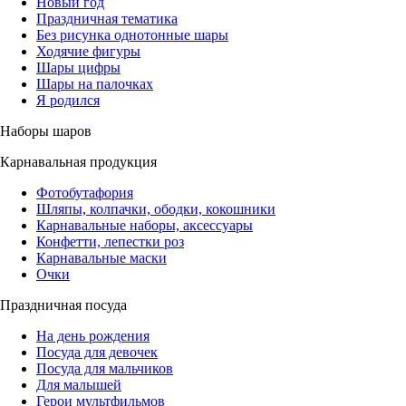
Новый год
Праздничная тематика
Без рисунка однотонные шары
Ходячие фигуры
Шары цифры
Шары на палочках
Я родился
Наборы шаров
Карнавальная продукция
Фотобутафория
Шляпы, колпачки, ободки, кокошники
Карнавальные наборы, аксессуары
Конфетти, лепестки роз
Карнавальные маски
Очки
Праздничная посуда
На день рождения
Посуда для девочек
Посуда для мальчиков
Для малышей
Герои мультфильмов