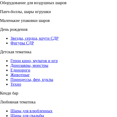
Оборудование для воздушных шаров
Панч-боллы, шары игрушки
Маленькие упаковки шаров
День рождения
Звезды, сердца, круги СДР
Фигуры СДР
Детская тематика
Герои кино, мультов и игр
Динозавры, монстры
Единороги
Животные
Принцессы, феи, куклы
Техно
Кенди бар
Любовная тематика
Шары для влюбленных
Шары для свадьбы