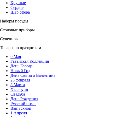
Круглые
Сердце
Шар сфера
Наборы посуды
Столовые приборы
Сувениры
Товары по праздникам
9 Мая
Гавайская Коллекция
День Города
Новый Год
День Святого Валентина
23 февраля
8 Марта
Хэллоуин
Свадьба
День Рождения
Русский стиль
Выпускной
1 Апреля