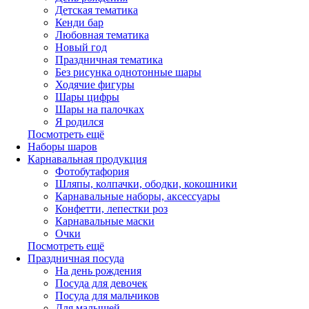
Детская тематика
Кенди бар
Любовная тематика
Новый год
Праздничная тематика
Без рисунка однотонные шары
Ходячие фигуры
Шары цифры
Шары на палочках
Я родился
Посмотреть ещё
Наборы шаров
Карнавальная продукция
Фотобутафория
Шляпы, колпачки, ободки, кокошники
Карнавальные наборы, аксессуары
Конфетти, лепестки роз
Карнавальные маски
Очки
Посмотреть ещё
Праздничная посуда
На день рождения
Посуда для девочек
Посуда для мальчиков
Для малышей