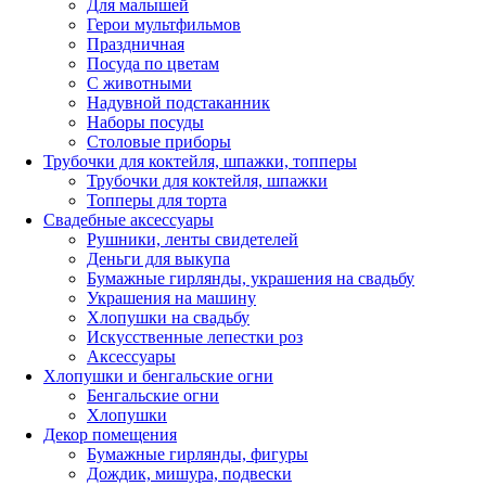
Для малышей
Герои мультфильмов
Праздничная
Посуда по цветам
С животными
Надувной подстаканник
Наборы посуды
Столовые приборы
Трубочки для коктейля, шпажки, топперы
Трубочки для коктейля, шпажки
Топперы для торта
Свадебные аксессуары
Рушники, ленты свидетелей
Деньги для выкупа
Бумажные гирлянды, украшения на свадьбу
Украшения на машину
Хлопушки на свадьбу
Искусственные лепестки роз
Аксессуары
Хлопушки и бенгальские огни
Бенгальские огни
Хлопушки
Декор помещения
Бумажные гирлянды, фигуры
Дождик, мишура, подвески