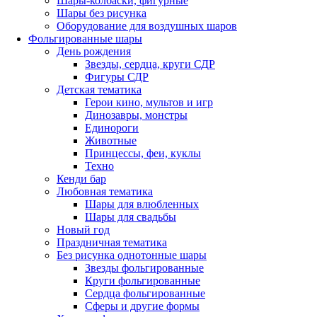
Шары-колбаски, фигурные
Шары без рисунка
Оборудование для воздушных шаров
Фольгированные шары
День рождения
Звезды, сердца, круги СДР
Фигуры СДР
Детская тематика
Герои кино, мультов и игр
Динозавры, монстры
Единороги
Животные
Принцессы, феи, куклы
Техно
Кенди бар
Любовная тематика
Шары для влюбленных
Шары для свадьбы
Новый год
Праздничная тематика
Без рисунка однотонные шары
Звезды фольгированные
Круги фольгированные
Сердца фольгированные
Сферы и другие формы