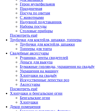
Герои мультфильмов
Праздничная
Посуда по цветам
С животными
Надувной подстаканник
Наборы посуды
Столовые приборы
Посмотреть ещё
Трубочки для коктейля, шпажки, топперы
Трубочки для коктейля, шпажки
Топперы для торта
Свадебные аксессуары
Рушники, ленты свидетелей
Деньги для выкупа
Бумажные гирлянды, украшения на свадьбу
Украшения на машину
Хлопушки на свадьбу
Искусственные лепестки роз
Аксессуары
Посмотреть ещё
Хлопушки и бенгальские огни
Бенгальские огни
Хлопушки
Декор помещения