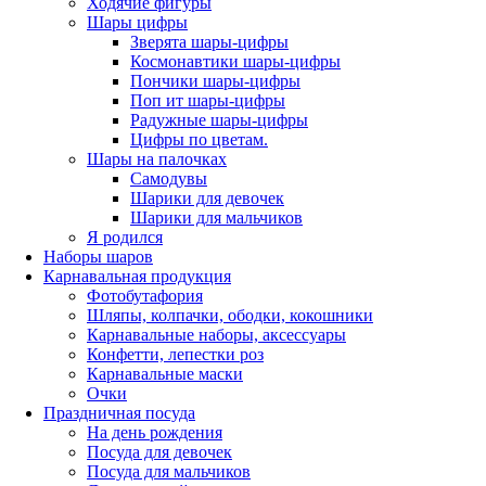
Ходячие фигуры
Шары цифры
Зверята шары-цифры
Космонавтики шары-цифры
Пончики шары-цифры
Поп ит шары-цифры
Радужные шары-цифры
Цифры по цветам.
Шары на палочках
Самодувы
Шарики для девочек
Шарики для мальчиков
Я родился
Наборы шаров
Карнавальная продукция
Фотобутафория
Шляпы, колпачки, ободки, кокошники
Карнавальные наборы, аксессуары
Конфетти, лепестки роз
Карнавальные маски
Очки
Праздничная посуда
На день рождения
Посуда для девочек
Посуда для мальчиков