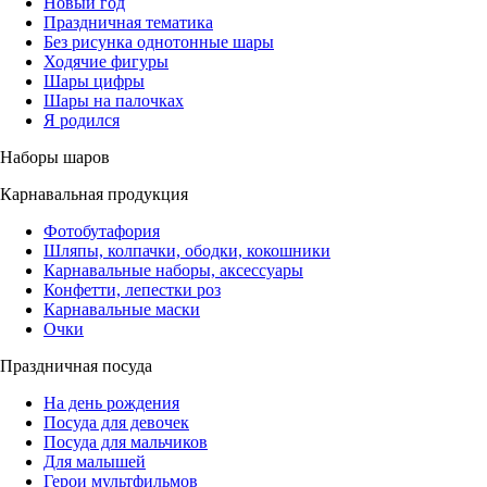
Новый год
Праздничная тематика
Без рисунка однотонные шары
Ходячие фигуры
Шары цифры
Шары на палочках
Я родился
Наборы шаров
Карнавальная продукция
Фотобутафория
Шляпы, колпачки, ободки, кокошники
Карнавальные наборы, аксессуары
Конфетти, лепестки роз
Карнавальные маски
Очки
Праздничная посуда
На день рождения
Посуда для девочек
Посуда для мальчиков
Для малышей
Герои мультфильмов