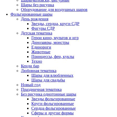
Шары-колбаски, фигурные
Шары без рисунка
Оборудование для воздушных шаров
Фольгированные шары
День рождения
Звезды, сердца, круги СДР
Фигуры СДР
Детская тематика
Герои кино, мультов и игр
Динозавры, монстры
Единороги
Животные
Принцессы, феи, куклы
Техно
Кенди бар
Любовная тематика
Шары для влюбленных
Шары для свадьбы
Новый год
Праздничная тематика
Без рисунка однотонные шары
Звезды фольгированные
Круги фольгированные
Сердца фольгированные
Сферы и другие формы