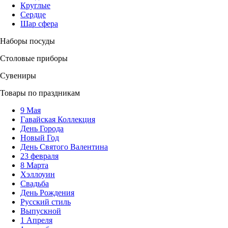
Круглые
Сердце
Шар сфера
Наборы посуды
Столовые приборы
Сувениры
Товары по праздникам
9 Мая
Гавайская Коллекция
День Города
Новый Год
День Святого Валентина
23 февраля
8 Марта
Хэллоуин
Свадьба
День Рождения
Русский стиль
Выпускной
1 Апреля