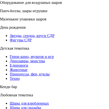
Оборудование для воздушных шаров
Панч-боллы, шары игрушки
Маленькие упаковки шаров
День рождения
Звезды, сердца, круги СДР
Фигуры СДР
Детская тематика
Герои кино, мультов и игр
Динозавры, монстры
Единороги
Животные
Принцессы, феи, куклы
Техно
Кенди бар
Любовная тематика
Шары для влюбленных
Шары для свадьбы