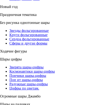
Новый год
Праздничная тематика
Без рисунка однотонные шары
Звезды фольгированные
Круги фольгированные
Сердца фольгированные
Сферы и другие формы
Ходячие фигуры
Шары цифры
Зверята шары-цифры
Космонавтики шары-цифры
Пончики шары-цифры
Поп ит шары-цифры
Радужные шары-цифры
Цифры по цветам.
Огромные шары Джамбо
Шары на палочках