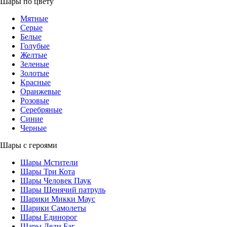
Шары по цвету
Мятные
Серые
Белые
Голубые
Желтые
Зеленые
Золотые
Красные
Оранжевые
Розовые
Серебряные
Синие
Черные
Шары с героями
Шары Мстители
Шары Три Кота
Шары Человек Паук
Шары Щенячий патруль
Шарики Микки Маус
Шарики Самолеты
Шары Единорог
Шары Леди Баг