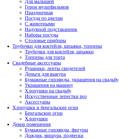
Для малышей
Герои мультфильмов
Праздничная
Посуда по цветам
С животными
Надувной подстаканник
Наборы посуды
Столовые приборы
Трубочки для коктейля, шпажки, топперы
Трубочки для коктейля, шпажки
Топперы для торта
Свадебные аксессуары
Рушники, ленты свидетелей
Деньги для выкупа
Бумажные гирлянды, украшения на свадьбу
Украшения на машину
Хлопушки на свадьбу
Искусственные лепестки роз
Аксессуары
Хлопушки и бенгальские огни
Бенгальские огни
Хлопушки
Декор помещения
Бумажные гирлянды, фигуры
Дождик, мишура, подвески