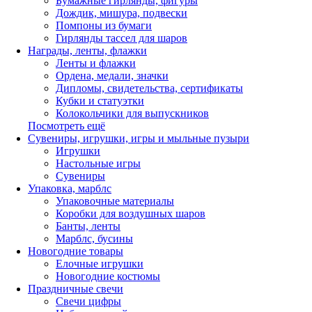
Бумажные гирлянды, фигуры
Дождик, мишура, подвески
Помпоны из бумаги
Гирлянды тассел для шаров
Награды, ленты, флажки
Ленты и флажки
Ордена, медали, значки
Дипломы, свидетельства, сертификаты
Кубки и статуэтки
Колокольчики для выпускников
Посмотреть ещё
Сувениры, игрушки, игры и мыльные пузыри
Игрушки
Настольные игры
Сувениры
Упаковка, марблс
Упаковочные материалы
Коробки для воздушных шаров
Банты, ленты
Марблс, бусины
Новогодние товары
Елочные игрушки
Новогодние костюмы
Праздничные свечи
Свечи цифры