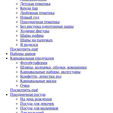
Детская тематика
Кенди бар
Любовная тематика
Новый год
Праздничная тематика
Без рисунка однотонные шары
Ходячие фигуры
Шары цифры
Шары на палочках
Я родился
Посмотреть ещё
Наборы шаров
Карнавальная продукция
Фотобутафория
Шляпы, колпачки, ободки, кокошники
Карнавальные наборы, аксессуары
Конфетти, лепестки роз
Карнавальные маски
Очки
Посмотреть ещё
Праздничная посуда
На день рождения
Посуда для девочек
Посуда для мальчиков
Для малышей