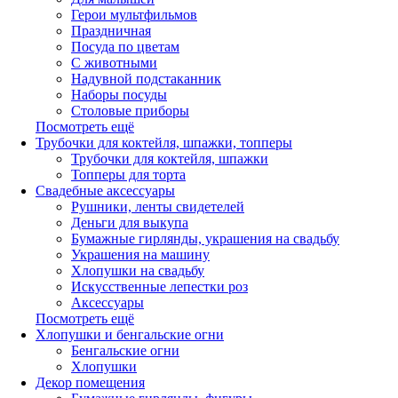
Герои мультфильмов
Праздничная
Посуда по цветам
С животными
Надувной подстаканник
Наборы посуды
Столовые приборы
Посмотреть ещё
Трубочки для коктейля, шпажки, топперы
Трубочки для коктейля, шпажки
Топперы для торта
Свадебные аксессуары
Рушники, ленты свидетелей
Деньги для выкупа
Бумажные гирлянды, украшения на свадьбу
Украшения на машину
Хлопушки на свадьбу
Искусственные лепестки роз
Аксессуары
Посмотреть ещё
Хлопушки и бенгальские огни
Бенгальские огни
Хлопушки
Декор помещения