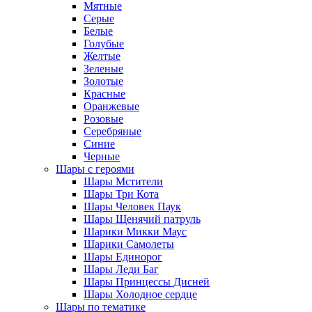
Мятные
Серые
Белые
Голубые
Желтые
Зеленые
Золотые
Красные
Оранжевые
Розовые
Серебряные
Синие
Черные
Шары с героями
Шары Мстители
Шары Три Кота
Шары Человек Паук
Шары Щенячий патруль
Шарики Микки Маус
Шарики Самолеты
Шары Единорог
Шары Леди Баг
Шары Принцессы Дисней
Шары Холодное сердце
Шары по тематике