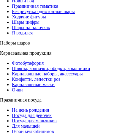
Новый год
Праздничная тематика
Без рисунка однотонные шары
Ходячие фигуры
Шары цифры
Шары на палочках
Я родился
Наборы шаров
Карнавальная продукция
Фотобутафория
Шляпы, колпачки, ободки, кокошники
Карнавальные наборы, аксессуары
Конфетти, лепестки роз
Карнавальные маски
Очки
Праздничная посуда
На день рождения
Посуда для девочек
Посуда для мальчиков
Для малышей
Герои мультфильмов