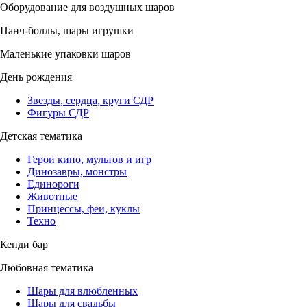
Оборудование для воздушных шаров
Панч-боллы, шары игрушки
Маленькие упаковки шаров
День рождения
Звезды, сердца, круги СДР
Фигуры СДР
Детская тематика
Герои кино, мультов и игр
Динозавры, монстры
Единороги
Животные
Принцессы, феи, куклы
Техно
Кенди бар
Любовная тематика
Шары для влюбленных
Шары для свадьбы