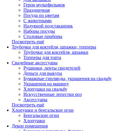
Герои мультфильмов
Праздничная
Посуда по цветам
С животными
Надувной подстаканник
Наборы посуды
Столовые приборы
Посмотреть ещё
Трубочки для коктейля, шпажки, топперы
Трубочки для коктейля, шпажки
Топперы для торта
Свадебные аксессуары
Рушники, ленты свидетелей
Деньги для выкупа
Бумажные гирлянды, украшения на свадьбу
Украшения на машину
Хлопушки на свадьбу
Искусственные лепестки роз
Аксессуары
Посмотреть ещё
Хлопушки и бенгальские огни
Бенгальские огни
Хлопушки
Декор помещения