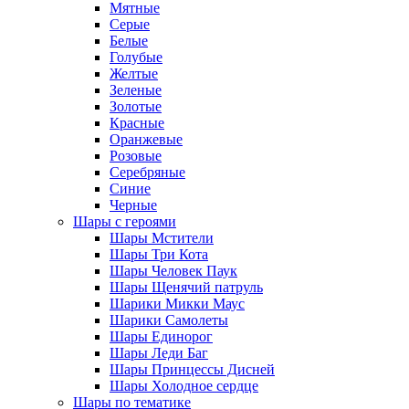
Мятные
Серые
Белые
Голубые
Желтые
Зеленые
Золотые
Красные
Оранжевые
Розовые
Серебряные
Синие
Черные
Шары с героями
Шары Мстители
Шары Три Кота
Шары Человек Паук
Шары Щенячий патруль
Шарики Микки Маус
Шарики Самолеты
Шары Единорог
Шары Леди Баг
Шары Принцессы Дисней
Шары Холодное сердце
Шары по тематике