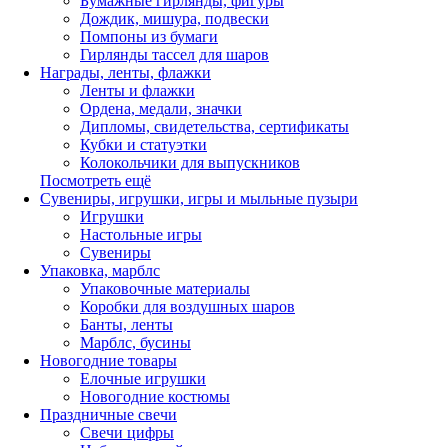
Бумажные гирлянды, фигуры
Дождик, мишура, подвески
Помпоны из бумаги
Гирлянды тассел для шаров
Награды, ленты, флажки
Ленты и флажки
Ордена, медали, значки
Дипломы, свидетельства, сертификаты
Кубки и статуэтки
Колокольчики для выпускников
Посмотреть ещё
Сувениры, игрушки, игры и мыльные пузыри
Игрушки
Настольные игры
Сувениры
Упаковка, марблс
Упаковочные материалы
Коробки для воздушных шаров
Банты, ленты
Марблс, бусины
Новогодние товары
Елочные игрушки
Новогодние костюмы
Праздничные свечи
Свечи цифры