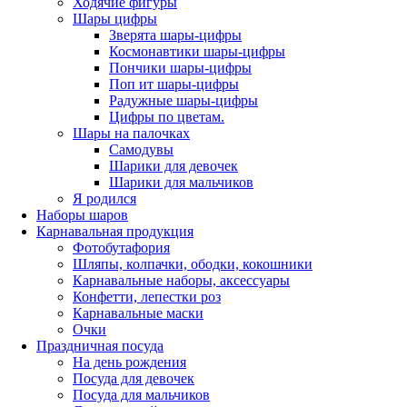
Ходячие фигуры
Шары цифры
Зверята шары-цифры
Космонавтики шары-цифры
Пончики шары-цифры
Поп ит шары-цифры
Радужные шары-цифры
Цифры по цветам.
Шары на палочках
Самодувы
Шарики для девочек
Шарики для мальчиков
Я родился
Наборы шаров
Карнавальная продукция
Фотобутафория
Шляпы, колпачки, ободки, кокошники
Карнавальные наборы, аксессуары
Конфетти, лепестки роз
Карнавальные маски
Очки
Праздничная посуда
На день рождения
Посуда для девочек
Посуда для мальчиков