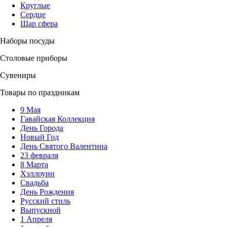
Круглые
Сердце
Шар сфера
Наборы посуды
Столовые приборы
Сувениры
Товары по праздникам
9 Мая
Гавайская Коллекция
День Города
Новый Год
День Святого Валентина
23 февраля
8 Марта
Хэллоуин
Свадьба
День Рождения
Русский стиль
Выпускной
1 Апреля