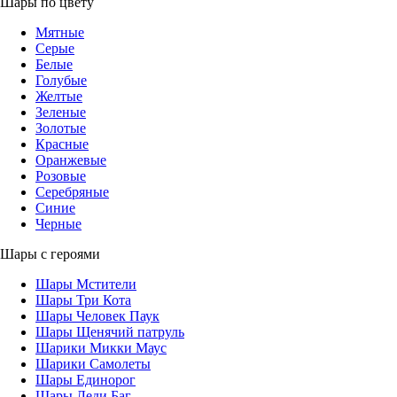
Шары по цвету
Мятные
Серые
Белые
Голубые
Желтые
Зеленые
Золотые
Красные
Оранжевые
Розовые
Серебряные
Синие
Черные
Шары с героями
Шары Мстители
Шары Три Кота
Шары Человек Паук
Шары Щенячий патруль
Шарики Микки Маус
Шарики Самолеты
Шары Единорог
Шары Леди Баг