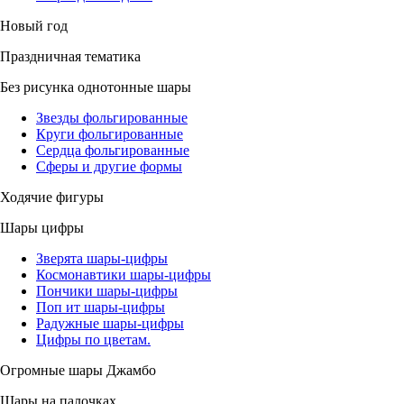
Новый год
Праздничная тематика
Без рисунка однотонные шары
Звезды фольгированные
Круги фольгированные
Сердца фольгированные
Сферы и другие формы
Ходячие фигуры
Шары цифры
Зверята шары-цифры
Космонавтики шары-цифры
Пончики шары-цифры
Поп ит шары-цифры
Радужные шары-цифры
Цифры по цветам.
Огромные шары Джамбо
Шары на палочках