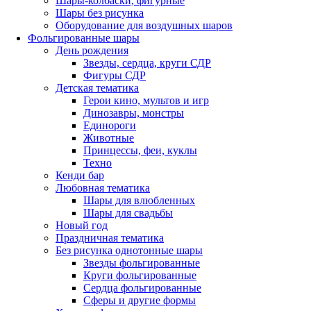
Шары-колбаски, фигурные
Шары без рисунка
Оборудование для воздушных шаров
Фольгированные шары
День рождения
Звезды, сердца, круги СДР
Фигуры СДР
Детская тематика
Герои кино, мультов и игр
Динозавры, монстры
Единороги
Животные
Принцессы, феи, куклы
Техно
Кенди бар
Любовная тематика
Шары для влюбленных
Шары для свадьбы
Новый год
Праздничная тематика
Без рисунка однотонные шары
Звезды фольгированные
Круги фольгированные
Сердца фольгированные
Сферы и другие формы