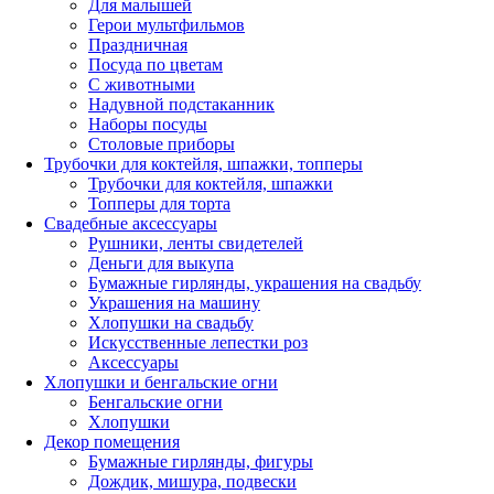
Для малышей
Герои мультфильмов
Праздничная
Посуда по цветам
С животными
Надувной подстаканник
Наборы посуды
Столовые приборы
Трубочки для коктейля, шпажки, топперы
Трубочки для коктейля, шпажки
Топперы для торта
Свадебные аксессуары
Рушники, ленты свидетелей
Деньги для выкупа
Бумажные гирлянды, украшения на свадьбу
Украшения на машину
Хлопушки на свадьбу
Искусственные лепестки роз
Аксессуары
Хлопушки и бенгальские огни
Бенгальские огни
Хлопушки
Декор помещения
Бумажные гирлянды, фигуры
Дождик, мишура, подвески