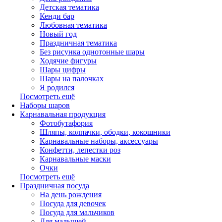
Детская тематика
Кенди бар
Любовная тематика
Новый год
Праздничная тематика
Без рисунка однотонные шары
Ходячие фигуры
Шары цифры
Шары на палочках
Я родился
Посмотреть ещё
Наборы шаров
Карнавальная продукция
Фотобутафория
Шляпы, колпачки, ободки, кокошники
Карнавальные наборы, аксессуары
Конфетти, лепестки роз
Карнавальные маски
Очки
Посмотреть ещё
Праздничная посуда
На день рождения
Посуда для девочек
Посуда для мальчиков
Для малышей