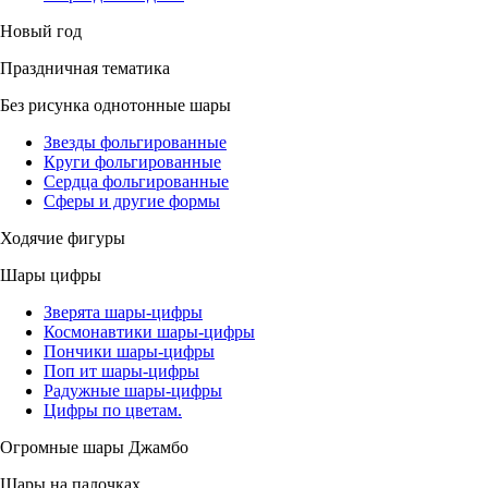
Новый год
Праздничная тематика
Без рисунка однотонные шары
Звезды фольгированные
Круги фольгированные
Сердца фольгированные
Сферы и другие формы
Ходячие фигуры
Шары цифры
Зверята шары-цифры
Космонавтики шары-цифры
Пончики шары-цифры
Поп ит шары-цифры
Радужные шары-цифры
Цифры по цветам.
Огромные шары Джамбо
Шары на палочках