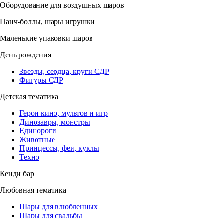
Оборудование для воздушных шаров
Панч-боллы, шары игрушки
Маленькие упаковки шаров
День рождения
Звезды, сердца, круги СДР
Фигуры СДР
Детская тематика
Герои кино, мультов и игр
Динозавры, монстры
Единороги
Животные
Принцессы, феи, куклы
Техно
Кенди бар
Любовная тематика
Шары для влюбленных
Шары для свадьбы