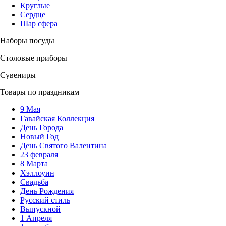
Круглые
Сердце
Шар сфера
Наборы посуды
Столовые приборы
Сувениры
Товары по праздникам
9 Мая
Гавайская Коллекция
День Города
Новый Год
День Святого Валентина
23 февраля
8 Марта
Хэллоуин
Свадьба
День Рождения
Русский стиль
Выпускной
1 Апреля