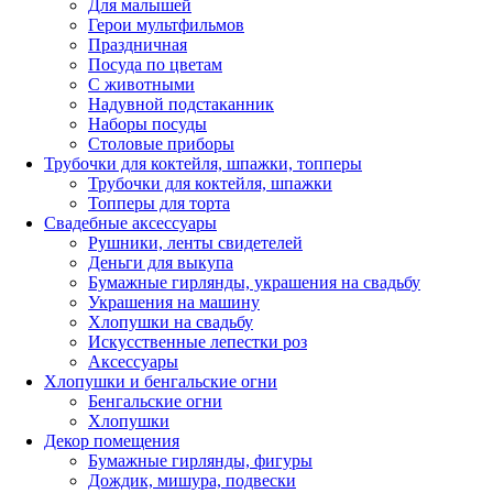
Для малышей
Герои мультфильмов
Праздничная
Посуда по цветам
С животными
Надувной подстаканник
Наборы посуды
Столовые приборы
Трубочки для коктейля, шпажки, топперы
Трубочки для коктейля, шпажки
Топперы для торта
Свадебные аксессуары
Рушники, ленты свидетелей
Деньги для выкупа
Бумажные гирлянды, украшения на свадьбу
Украшения на машину
Хлопушки на свадьбу
Искусственные лепестки роз
Аксессуары
Хлопушки и бенгальские огни
Бенгальские огни
Хлопушки
Декор помещения
Бумажные гирлянды, фигуры
Дождик, мишура, подвески