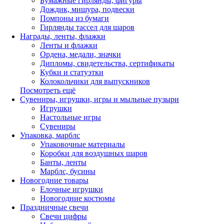
Бумажные гирлянды, фигуры
Дождик, мишура, подвески
Помпоны из бумаги
Гирлянды тассел для шаров
Награды, ленты, флажки
Ленты и флажки
Ордена, медали, значки
Дипломы, свидетельства, сертификаты
Кубки и статуэтки
Колокольчики для выпускников
Посмотреть ещё
Сувениры, игрушки, игры и мыльные пузыри
Игрушки
Настольные игры
Сувениры
Упаковка, марблс
Упаковочные материалы
Коробки для воздушных шаров
Банты, ленты
Марблс, бусины
Новогодние товары
Елочные игрушки
Новогодние костюмы
Праздничные свечи
Свечи цифры