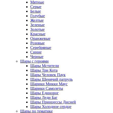
Мятные
Серые
Белые
Голубые
Желтые
Зеленые
Золотые
Красные
Оранжевые
Розовые
Серебряные
Синие
Черные
Шары с героями
Шары Мстители
Шары Три Кота
Шары Человек Паук
Шары Щенячий патруль
Шарики Микки Маус
Шарики Самолеты
Шары Единорог
Шары Леди Баг
Шары Принцессы Дисней
Шары Холодное сердце
Шары по тематике