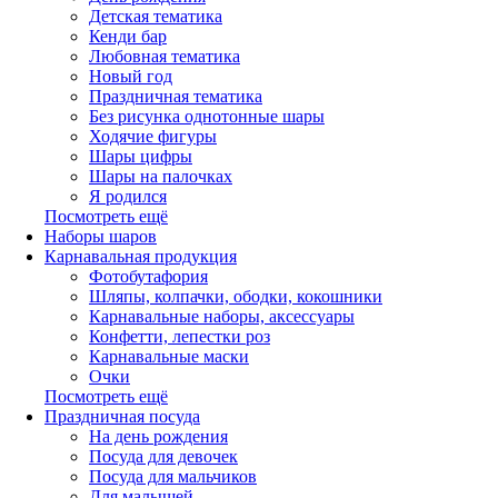
Детская тематика
Кенди бар
Любовная тематика
Новый год
Праздничная тематика
Без рисунка однотонные шары
Ходячие фигуры
Шары цифры
Шары на палочках
Я родился
Посмотреть ещё
Наборы шаров
Карнавальная продукция
Фотобутафория
Шляпы, колпачки, ободки, кокошники
Карнавальные наборы, аксессуары
Конфетти, лепестки роз
Карнавальные маски
Очки
Посмотреть ещё
Праздничная посуда
На день рождения
Посуда для девочек
Посуда для мальчиков
Для малышей