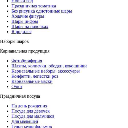
Новый год
Праздничная тематика
Без рисунка однотонные шары
Ходячие фигуры
Шары цифры
Шары на палочках
Я родился
Наборы шаров
Карнавальная продукция
Фотобутафория
Шляпы, колпачки, ободки, кокошники
Карнавальные наборы, аксессуары
Конфетти, лепестки роз
Карнавальные маски
Очки
Праздничная посуда
На день рождения
Посуда для девочек
Посуда для мальчиков
Для малышей
Герои мультфильмов