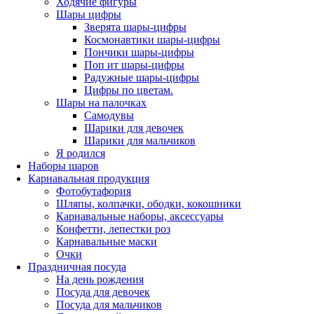
Ходячие фигуры
Шары цифры
Зверята шары-цифры
Космонавтики шары-цифры
Пончики шары-цифры
Поп ит шары-цифры
Радужные шары-цифры
Цифры по цветам.
Шары на палочках
Самодувы
Шарики для девочек
Шарики для мальчиков
Я родился
Наборы шаров
Карнавальная продукция
Фотобутафория
Шляпы, колпачки, ободки, кокошники
Карнавальные наборы, аксессуары
Конфетти, лепестки роз
Карнавальные маски
Очки
Праздничная посуда
На день рождения
Посуда для девочек
Посуда для мальчиков