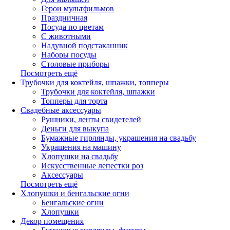
Герои мультфильмов
Праздничная
Посуда по цветам
С животными
Надувной подстаканник
Наборы посуды
Столовые приборы
Посмотреть ещё
Трубочки для коктейля, шпажки, топперы
Трубочки для коктейля, шпажки
Топперы для торта
Свадебные аксессуары
Рушники, ленты свидетелей
Деньги для выкупа
Бумажные гирлянды, украшения на свадьбу
Украшения на машину
Хлопушки на свадьбу
Искусственные лепестки роз
Аксессуары
Посмотреть ещё
Хлопушки и бенгальские огни
Бенгальские огни
Хлопушки
Декор помещения