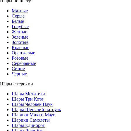
Шары по цвету
Мятные
Серые
Белые
Голубые
Желтые
Зеленые
Золотые
Красные
Оранжевые
Розовые
Серебряные
Синие
Черные
Шары с героями
Шары Мстители
Шары Три Кота
Шары Человек Паук
Шары Щенячий патруль
Шарики Микки Маус
Шарики Самолеты
Шары Единорог
Шары Леди Баг