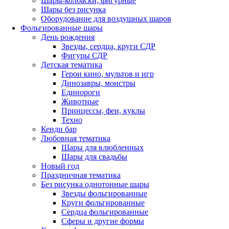
Шары-колбаски, фигурные
Шары без рисунка
Оборудование для воздушных шаров
Фольгированные шары
День рождения
Звезды, сердца, круги СДР
Фигуры СДР
Детская тематика
Герои кино, мультов и игр
Динозавры, монстры
Единороги
Животные
Принцессы, феи, куклы
Техно
Кенди бар
Любовная тематика
Шары для влюбленных
Шары для свадьбы
Новый год
Праздничная тематика
Без рисунка однотонные шары
Звезды фольгированные
Круги фольгированные
Сердца фольгированные
Сферы и другие формы