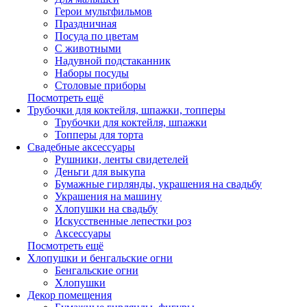
Герои мультфильмов
Праздничная
Посуда по цветам
С животными
Надувной подстаканник
Наборы посуды
Столовые приборы
Посмотреть ещё
Трубочки для коктейля, шпажки, топперы
Трубочки для коктейля, шпажки
Топперы для торта
Свадебные аксессуары
Рушники, ленты свидетелей
Деньги для выкупа
Бумажные гирлянды, украшения на свадьбу
Украшения на машину
Хлопушки на свадьбу
Искусственные лепестки роз
Аксессуары
Посмотреть ещё
Хлопушки и бенгальские огни
Бенгальские огни
Хлопушки
Декор помещения