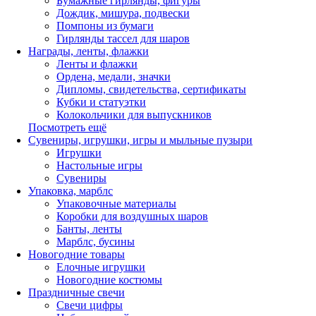
Бумажные гирлянды, фигуры
Дождик, мишура, подвески
Помпоны из бумаги
Гирлянды тассел для шаров
Награды, ленты, флажки
Ленты и флажки
Ордена, медали, значки
Дипломы, свидетельства, сертификаты
Кубки и статуэтки
Колокольчики для выпускников
Посмотреть ещё
Сувениры, игрушки, игры и мыльные пузыри
Игрушки
Настольные игры
Сувениры
Упаковка, марблс
Упаковочные материалы
Коробки для воздушных шаров
Банты, ленты
Марблс, бусины
Новогодние товары
Елочные игрушки
Новогодние костюмы
Праздничные свечи
Свечи цифры