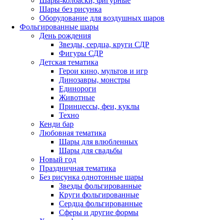
Шары-колбаски, фигурные
Шары без рисунка
Оборудование для воздушных шаров
Фольгированные шары
День рождения
Звезды, сердца, круги СДР
Фигуры СДР
Детская тематика
Герои кино, мультов и игр
Динозавры, монстры
Единороги
Животные
Принцессы, феи, куклы
Техно
Кенди бар
Любовная тематика
Шары для влюбленных
Шары для свадьбы
Новый год
Праздничная тематика
Без рисунка однотонные шары
Звезды фольгированные
Круги фольгированные
Сердца фольгированные
Сферы и другие формы