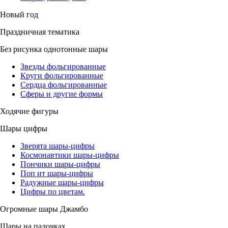
Новый год
Праздничная тематика
Без рисунка однотонные шары
Звезды фольгированные
Круги фольгированные
Сердца фольгированные
Сферы и другие формы
Ходячие фигуры
Шары цифры
Зверята шары-цифры
Космонавтики шары-цифры
Пончики шары-цифры
Поп ит шары-цифры
Радужные шары-цифры
Цифры по цветам.
Огромные шары Джамбо
Шары на палочках