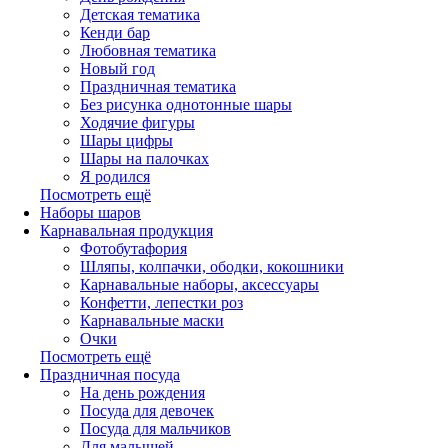
Детская тематика
Кенди бар
Любовная тематика
Новый год
Праздничная тематика
Без рисунка однотонные шары
Ходячие фигуры
Шары цифры
Шары на палочках
Я родился
Посмотреть ещё
Наборы шаров
Карнавальная продукция
Фотобутафория
Шляпы, колпачки, ободки, кокошники
Карнавальные наборы, аксессуары
Конфетти, лепестки роз
Карнавальные маски
Очки
Посмотреть ещё
Праздничная посуда
На день рождения
Посуда для девочек
Посуда для мальчиков
Для малышей