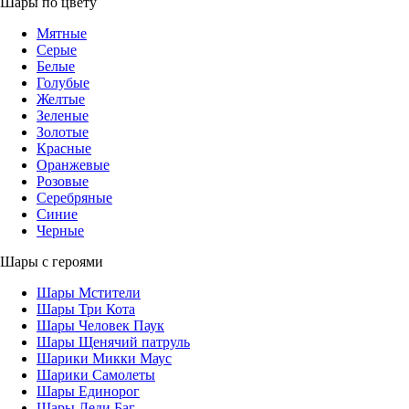
Шары по цвету
Мятные
Серые
Белые
Голубые
Желтые
Зеленые
Золотые
Красные
Оранжевые
Розовые
Серебряные
Синие
Черные
Шары с героями
Шары Мстители
Шары Три Кота
Шары Человек Паук
Шары Щенячий патруль
Шарики Микки Маус
Шарики Самолеты
Шары Единорог
Шары Леди Баг