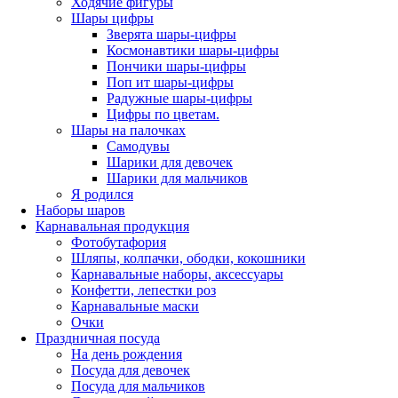
Ходячие фигуры
Шары цифры
Зверята шары-цифры
Космонавтики шары-цифры
Пончики шары-цифры
Поп ит шары-цифры
Радужные шары-цифры
Цифры по цветам.
Шары на палочках
Самодувы
Шарики для девочек
Шарики для мальчиков
Я родился
Наборы шаров
Карнавальная продукция
Фотобутафория
Шляпы, колпачки, ободки, кокошники
Карнавальные наборы, аксессуары
Конфетти, лепестки роз
Карнавальные маски
Очки
Праздничная посуда
На день рождения
Посуда для девочек
Посуда для мальчиков