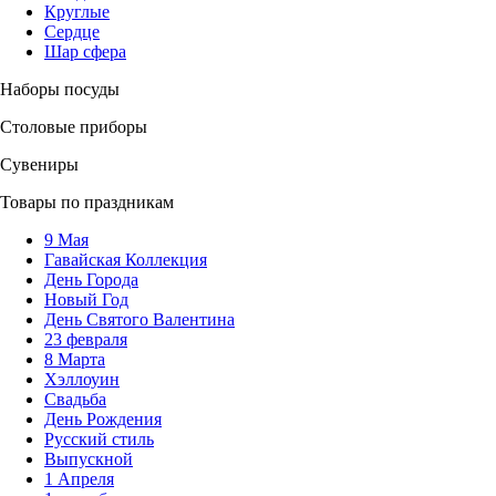
Круглые
Сердце
Шар сфера
Наборы посуды
Столовые приборы
Сувениры
Товары по праздникам
9 Мая
Гавайская Коллекция
День Города
Новый Год
День Святого Валентина
23 февраля
8 Марта
Хэллоуин
Свадьба
День Рождения
Русский стиль
Выпускной
1 Апреля