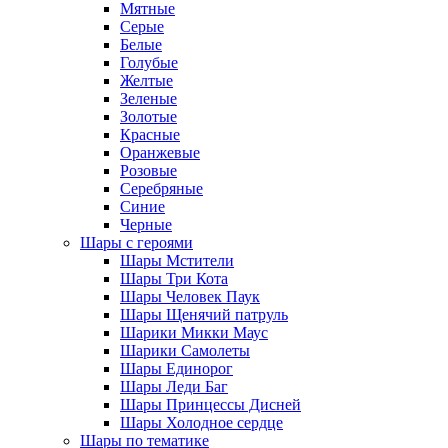
Мятные
Серые
Белые
Голубые
Желтые
Зеленые
Золотые
Красные
Оранжевые
Розовые
Серебряные
Синие
Черные
Шары с героями
Шары Мстители
Шары Три Кота
Шары Человек Паук
Шары Щенячий патруль
Шарики Микки Маус
Шарики Самолеты
Шары Единорог
Шары Леди Баг
Шары Принцессы Дисней
Шары Холодное сердце
Шары по тематике