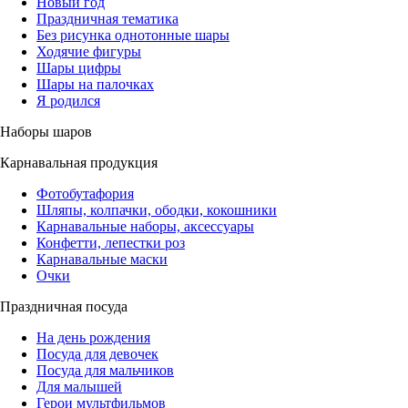
Новый год
Праздничная тематика
Без рисунка однотонные шары
Ходячие фигуры
Шары цифры
Шары на палочках
Я родился
Наборы шаров
Карнавальная продукция
Фотобутафория
Шляпы, колпачки, ободки, кокошники
Карнавальные наборы, аксессуары
Конфетти, лепестки роз
Карнавальные маски
Очки
Праздничная посуда
На день рождения
Посуда для девочек
Посуда для мальчиков
Для малышей
Герои мультфильмов