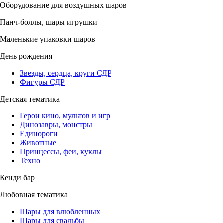
Оборудование для воздушных шаров
Панч-боллы, шары игрушки
Маленькие упаковки шаров
День рождения
Звезды, сердца, круги СДР
Фигуры СДР
Детская тематика
Герои кино, мультов и игр
Динозавры, монстры
Единороги
Животные
Принцессы, феи, куклы
Техно
Кенди бар
Любовная тематика
Шары для влюбленных
Шары для свадьбы