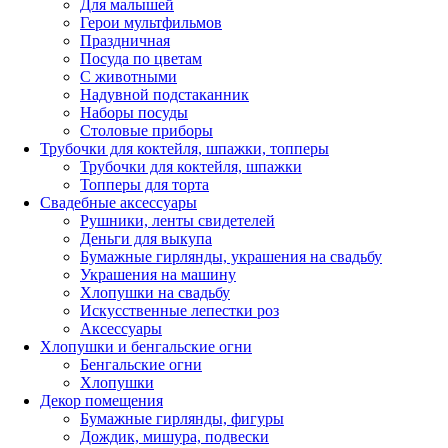
Для малышей
Герои мультфильмов
Праздничная
Посуда по цветам
С животными
Надувной подстаканник
Наборы посуды
Столовые приборы
Трубочки для коктейля, шпажки, топперы
Трубочки для коктейля, шпажки
Топперы для торта
Свадебные аксессуары
Рушники, ленты свидетелей
Деньги для выкупа
Бумажные гирлянды, украшения на свадьбу
Украшения на машину
Хлопушки на свадьбу
Искусственные лепестки роз
Аксессуары
Хлопушки и бенгальские огни
Бенгальские огни
Хлопушки
Декор помещения
Бумажные гирлянды, фигуры
Дождик, мишура, подвески