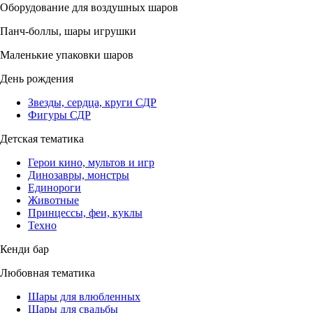
Оборудование для воздушных шаров
Панч-боллы, шары игрушки
Маленькие упаковки шаров
День рождения
Звезды, сердца, круги СДР
Фигуры СДР
Детская тематика
Герои кино, мультов и игр
Динозавры, монстры
Единороги
Животные
Принцессы, феи, куклы
Техно
Кенди бар
Любовная тематика
Шары для влюбленных
Шары для свадьбы