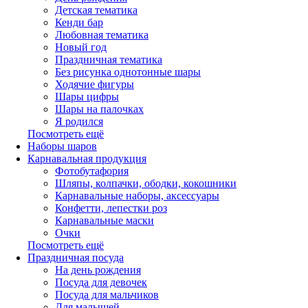
Детская тематика
Кенди бар
Любовная тематика
Новый год
Праздничная тематика
Без рисунка однотонные шары
Ходячие фигуры
Шары цифры
Шары на палочках
Я родился
Посмотреть ещё
Наборы шаров
Карнавальная продукция
Фотобутафория
Шляпы, колпачки, ободки, кокошники
Карнавальные наборы, аксессуары
Конфетти, лепестки роз
Карнавальные маски
Очки
Посмотреть ещё
Праздничная посуда
На день рождения
Посуда для девочек
Посуда для мальчиков
Для малышей