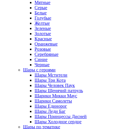
Мятные
Серые
Белые
Голубые
Желтые
Зеленые
Золотые
Красные
Оранжевые
Розовые
Серебряные
Синие
Черные
Шары с героями
Шары Мстители
Шары Три Кота
Шары Человек Паук
Шары Щенячий патруль
Шарики Микки Маус
Шарики Самолеты
Шары Единорог
Шары Леди Баг
Шары Принцессы Дисней
Шары Холодное сердце
Шары по тематике