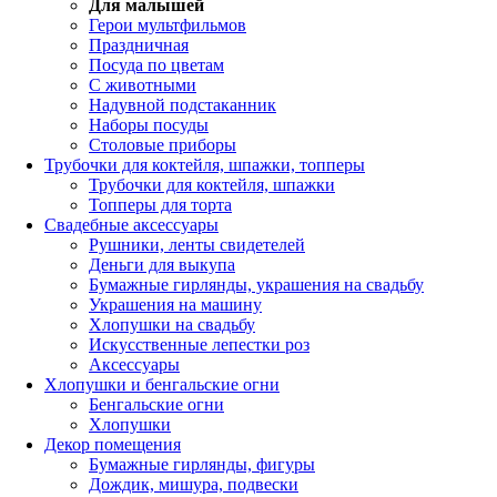
Для малышей
Герои мультфильмов
Праздничная
Посуда по цветам
С животными
Надувной подстаканник
Наборы посуды
Столовые приборы
Трубочки для коктейля, шпажки, топперы
Трубочки для коктейля, шпажки
Топперы для торта
Свадебные аксессуары
Рушники, ленты свидетелей
Деньги для выкупа
Бумажные гирлянды, украшения на свадьбу
Украшения на машину
Хлопушки на свадьбу
Искусственные лепестки роз
Аксессуары
Хлопушки и бенгальские огни
Бенгальские огни
Хлопушки
Декор помещения
Бумажные гирлянды, фигуры
Дождик, мишура, подвески