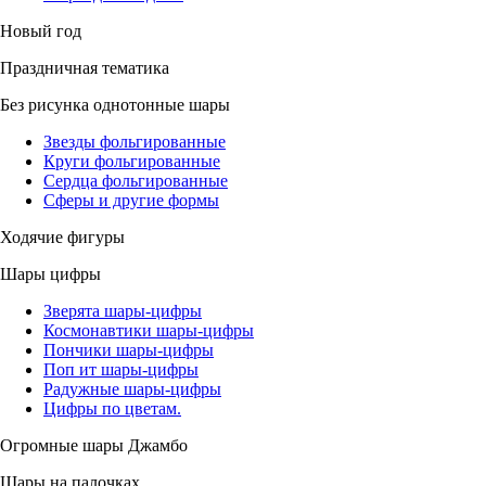
Новый год
Праздничная тематика
Без рисунка однотонные шары
Звезды фольгированные
Круги фольгированные
Сердца фольгированные
Сферы и другие формы
Ходячие фигуры
Шары цифры
Зверята шары-цифры
Космонавтики шары-цифры
Пончики шары-цифры
Поп ит шары-цифры
Радужные шары-цифры
Цифры по цветам.
Огромные шары Джамбо
Шары на палочках