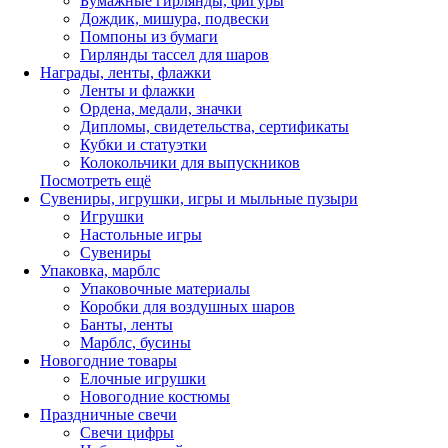
Бумажные гирлянды, фигуры
Дождик, мишура, подвески
Помпоны из бумаги
Гирлянды тассел для шаров
Награды, ленты, флажки
Ленты и флажки
Ордена, медали, значки
Дипломы, свидетельства, сертификаты
Кубки и статуэтки
Колокольчики для выпускников
Посмотреть ещё
Сувениры, игрушки, игры и мыльные пузыри
Игрушки
Настольные игры
Сувениры
Упаковка, марблс
Упаковочные материалы
Коробки для воздушных шаров
Банты, ленты
Марблс, бусины
Новогодние товары
Елочные игрушки
Новогодние костюмы
Праздничные свечи
Свечи цифры