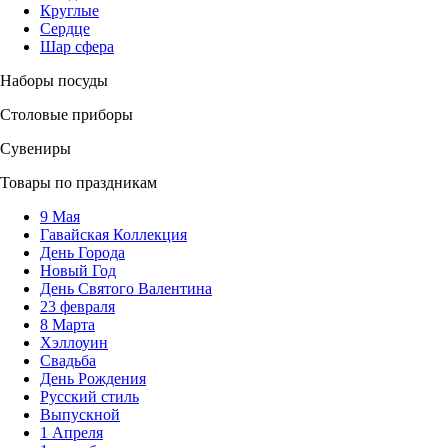
Круглые
Сердце
Шар сфера
Наборы посуды
Столовые приборы
Сувениры
Товары по праздникам
9 Мая
Гавайская Коллекция
День Города
Новый Год
День Святого Валентина
23 февраля
8 Марта
Хэллоуин
Свадьба
День Рождения
Русский стиль
Выпускной
1 Апреля