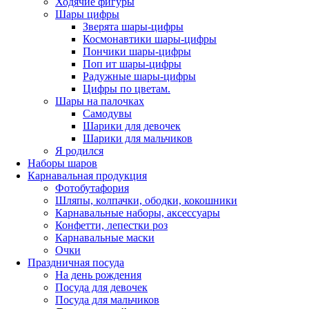
Ходячие фигуры
Шары цифры
Зверята шары-цифры
Космонавтики шары-цифры
Пончики шары-цифры
Поп ит шары-цифры
Радужные шары-цифры
Цифры по цветам.
Шары на палочках
Самодувы
Шарики для девочек
Шарики для мальчиков
Я родился
Наборы шаров
Карнавальная продукция
Фотобутафория
Шляпы, колпачки, ободки, кокошники
Карнавальные наборы, аксессуары
Конфетти, лепестки роз
Карнавальные маски
Очки
Праздничная посуда
На день рождения
Посуда для девочек
Посуда для мальчиков