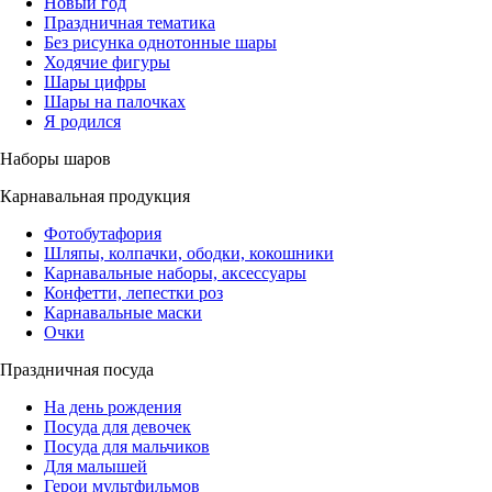
Новый год
Праздничная тематика
Без рисунка однотонные шары
Ходячие фигуры
Шары цифры
Шары на палочках
Я родился
Наборы шаров
Карнавальная продукция
Фотобутафория
Шляпы, колпачки, ободки, кокошники
Карнавальные наборы, аксессуары
Конфетти, лепестки роз
Карнавальные маски
Очки
Праздничная посуда
На день рождения
Посуда для девочек
Посуда для мальчиков
Для малышей
Герои мультфильмов