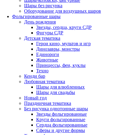
Шары-колбаски, фигурные
Шары без рисунка
Оборудование для воздушных шаров
Фольгированные шары
День рождения
Звезды, сердца, круги СДР
Фигуры СДР
Детская тематика
Герои кино, мультов и игр
Динозавры, монстры
Единороги
Животные
Принцессы, феи, куклы
Техно
Кенди бар
Любовная тематика
Шары для влюбленных
Шары для свадьбы
Новый год
Праздничная тематика
Без рисунка однотонные шары
Звезды фольгированные
Круги фольгированные
Сердца фольгированные
Сферы и другие формы