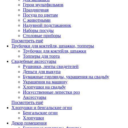
Герои мультфильмов
Праздничная
Посуда по цветам
С животными
Надувной подстаканник
Наборы посуды
Столовые приборы
Посмотреть ещё
Трубочки для коктейля, шпажки, топперы
Трубочки для коктейля, шпажки
Топперы для торта
Свадебные аксессуары
Рушники, ленты свидетелей
Деньги для выкупа
Бумажные гирлянды, украшения на свадьбу
Украшения на машину
Хлопушки на свадьбу
Искусственные лепестки роз
Аксессуары
Посмотреть ещё
Хлопушки и бенгальские огни
Бенгальские огни
Хлопушки
Декор помещения