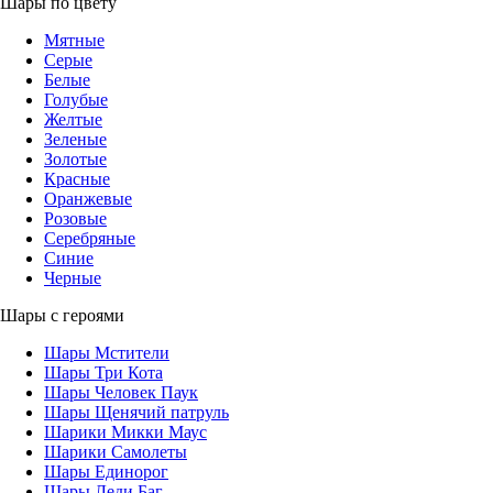
Шары по цвету
Мятные
Серые
Белые
Голубые
Желтые
Зеленые
Золотые
Красные
Оранжевые
Розовые
Серебряные
Синие
Черные
Шары с героями
Шары Мстители
Шары Три Кота
Шары Человек Паук
Шары Щенячий патруль
Шарики Микки Маус
Шарики Самолеты
Шары Единорог
Шары Леди Баг