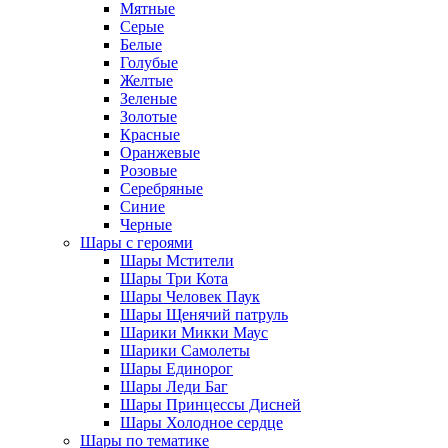
Мятные
Серые
Белые
Голубые
Желтые
Зеленые
Золотые
Красные
Оранжевые
Розовые
Серебряные
Синие
Черные
Шары с героями
Шары Мстители
Шары Три Кота
Шары Человек Паук
Шары Щенячий патруль
Шарики Микки Маус
Шарики Самолеты
Шары Единорог
Шары Леди Баг
Шары Принцессы Дисней
Шары Холодное сердце
Шары по тематике