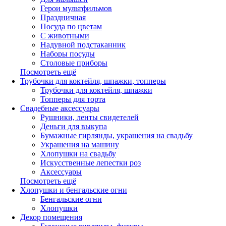
Герои мультфильмов
Праздничная
Посуда по цветам
С животными
Надувной подстаканник
Наборы посуды
Столовые приборы
Посмотреть ещё
Трубочки для коктейля, шпажки, топперы
Трубочки для коктейля, шпажки
Топперы для торта
Свадебные аксессуары
Рушники, ленты свидетелей
Деньги для выкупа
Бумажные гирлянды, украшения на свадьбу
Украшения на машину
Хлопушки на свадьбу
Искусственные лепестки роз
Аксессуары
Посмотреть ещё
Хлопушки и бенгальские огни
Бенгальские огни
Хлопушки
Декор помещения