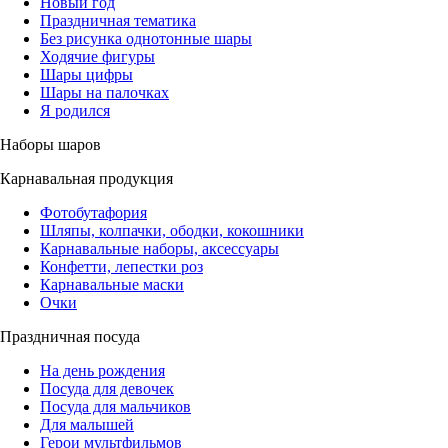
Новый год
Праздничная тематика
Без рисунка однотонные шары
Ходячие фигуры
Шары цифры
Шары на палочках
Я родился
Наборы шаров
Карнавальная продукция
Фотобутафория
Шляпы, колпачки, ободки, кокошники
Карнавальные наборы, аксессуары
Конфетти, лепестки роз
Карнавальные маски
Очки
Праздничная посуда
На день рождения
Посуда для девочек
Посуда для мальчиков
Для малышей
Герои мультфильмов