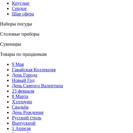
Круглые
Сердце
Шар сфера
Наборы посуды
Столовые приборы
Сувениры
Товары по праздникам
9 Мая
Гавайская Коллекция
День Города
Новый Год
День Святого Валентина
23 февраля
8 Марта
Хэллоуин
Свадьба
День Рождения
Русский стиль
Выпускной
1 Апреля