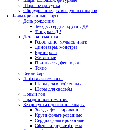
Шары-колбаски, фигурные
Шары без рисунка
Оборудование для воздушных шаров
Фольгированные шары
День рождения
Звезды, сердца, круги СДР
Фигуры СДР
Детская тематика
Герои кино, мультов и игр
Динозавры, монстры
Единороги
Животные
Принцессы, феи, куклы
Техно
Кенди бар
Любовная тематика
Шары для влюбленных
Шары для свадьбы
Новый год
Праздничная тематика
Без рисунка однотонные шары
Звезды фольгированные
Круги фольгированные
Сердца фольгированные
Сферы и другие формы