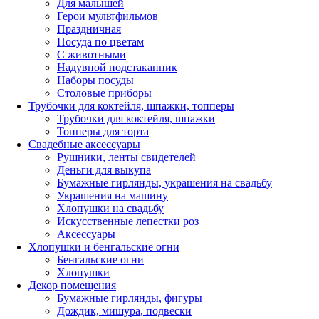
Для малышей
Герои мультфильмов
Праздничная
Посуда по цветам
С животными
Надувной подстаканник
Наборы посуды
Столовые приборы
Трубочки для коктейля, шпажки, топперы
Трубочки для коктейля, шпажки
Топперы для торта
Свадебные аксессуары
Рушники, ленты свидетелей
Деньги для выкупа
Бумажные гирлянды, украшения на свадьбу
Украшения на машину
Хлопушки на свадьбу
Искусственные лепестки роз
Аксессуары
Хлопушки и бенгальские огни
Бенгальские огни
Хлопушки
Декор помещения
Бумажные гирлянды, фигуры
Дождик, мишура, подвески