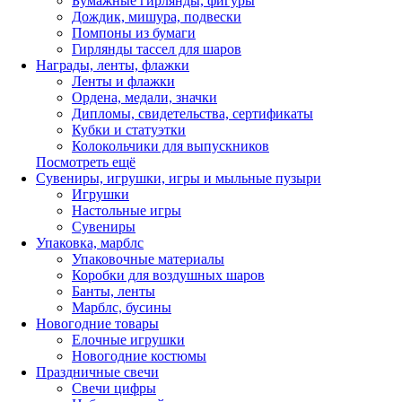
Бумажные гирлянды, фигуры
Дождик, мишура, подвески
Помпоны из бумаги
Гирлянды тассел для шаров
Награды, ленты, флажки
Ленты и флажки
Ордена, медали, значки
Дипломы, свидетельства, сертификаты
Кубки и статуэтки
Колокольчики для выпускников
Посмотреть ещё
Сувениры, игрушки, игры и мыльные пузыри
Игрушки
Настольные игры
Сувениры
Упаковка, марблс
Упаковочные материалы
Коробки для воздушных шаров
Банты, ленты
Марблс, бусины
Новогодние товары
Елочные игрушки
Новогодние костюмы
Праздничные свечи
Свечи цифры