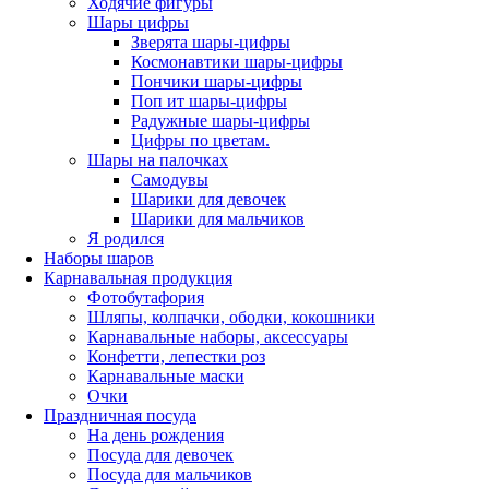
Ходячие фигуры
Шары цифры
Зверята шары-цифры
Космонавтики шары-цифры
Пончики шары-цифры
Поп ит шары-цифры
Радужные шары-цифры
Цифры по цветам.
Шары на палочках
Самодувы
Шарики для девочек
Шарики для мальчиков
Я родился
Наборы шаров
Карнавальная продукция
Фотобутафория
Шляпы, колпачки, ободки, кокошники
Карнавальные наборы, аксессуары
Конфетти, лепестки роз
Карнавальные маски
Очки
Праздничная посуда
На день рождения
Посуда для девочек
Посуда для мальчиков