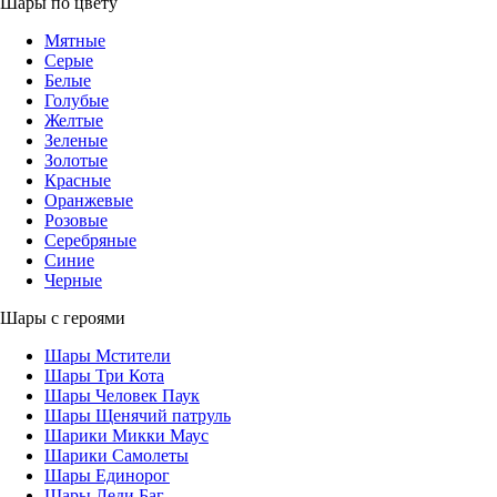
Шары по цвету
Мятные
Серые
Белые
Голубые
Желтые
Зеленые
Золотые
Красные
Оранжевые
Розовые
Серебряные
Синие
Черные
Шары с героями
Шары Мстители
Шары Три Кота
Шары Человек Паук
Шары Щенячий патруль
Шарики Микки Маус
Шарики Самолеты
Шары Единорог
Шары Леди Баг