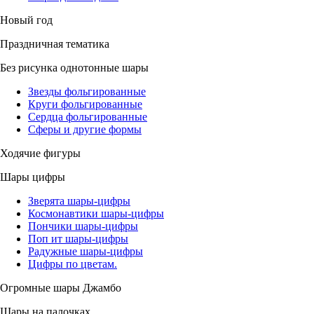
Новый год
Праздничная тематика
Без рисунка однотонные шары
Звезды фольгированные
Круги фольгированные
Сердца фольгированные
Сферы и другие формы
Ходячие фигуры
Шары цифры
Зверята шары-цифры
Космонавтики шары-цифры
Пончики шары-цифры
Поп ит шары-цифры
Радужные шары-цифры
Цифры по цветам.
Огромные шары Джамбо
Шары на палочках