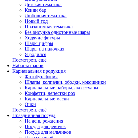
Детская тематика
Кенди бар
Любовная тематика
Новый год
Праздничная тематика
Без рисунка однотонные шары
Ходячие фигуры
Шары цифры
Шары на палочках
Я родился
Посмотреть ещё
Наборы шаров
Карнавальная продукция
Фотобутафория
Шляпы, колпачки, ободки, кокошники
Карнавальные наборы, аксессуары
Конфетти, лепестки роз
Карнавальные маски
Очки
Посмотреть ещё
Праздничная посуда
На день рождения
Посуда для девочек
Посуда для мальчиков
Для малышей