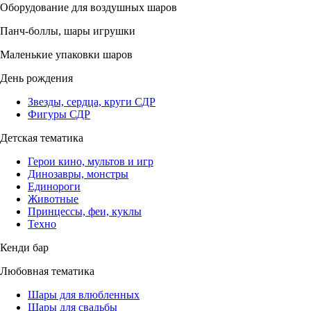
Оборудование для воздушных шаров
Панч-боллы, шары игрушки
Маленькие упаковки шаров
День рождения
Звезды, сердца, круги СДР
Фигуры СДР
Детская тематика
Герои кино, мультов и игр
Динозавры, монстры
Единороги
Животные
Принцессы, феи, куклы
Техно
Кенди бар
Любовная тематика
Шары для влюбленных
Шары для свадьбы