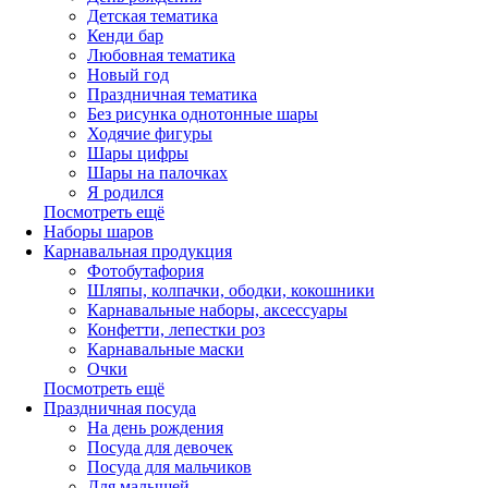
Детская тематика
Кенди бар
Любовная тематика
Новый год
Праздничная тематика
Без рисунка однотонные шары
Ходячие фигуры
Шары цифры
Шары на палочках
Я родился
Посмотреть ещё
Наборы шаров
Карнавальная продукция
Фотобутафория
Шляпы, колпачки, ободки, кокошники
Карнавальные наборы, аксессуары
Конфетти, лепестки роз
Карнавальные маски
Очки
Посмотреть ещё
Праздничная посуда
На день рождения
Посуда для девочек
Посуда для мальчиков
Для малышей