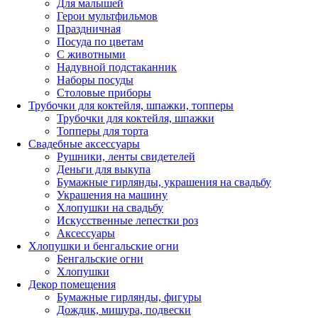
Для малышей
Герои мультфильмов
Праздничная
Посуда по цветам
С животными
Надувной подстаканник
Наборы посуды
Столовые приборы
Трубочки для коктейля, шпажки, топперы
Трубочки для коктейля, шпажки
Топперы для торта
Свадебные аксессуары
Рушники, ленты свидетелей
Деньги для выкупа
Бумажные гирлянды, украшения на свадьбу
Украшения на машину
Хлопушки на свадьбу
Искусственные лепестки роз
Аксессуары
Хлопушки и бенгальские огни
Бенгальские огни
Хлопушки
Декор помещения
Бумажные гирлянды, фигуры
Дождик, мишура, подвески