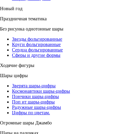
Новый год
Праздничная тематика
Без рисунка однотонные шары
Звезды фольгированные
Круги фольгированные
Сердца фольгированные
Сферы и другие формы
Ходячие фигуры
Шары цифры
Зверята шары-цифры
Космонавтики шары-цифры
Пончики шары-цифры
Поп ит шары-цифры
Радужные шары-цифры
Цифры по цветам.
Огромные шары Джамбо
Шары на палочках