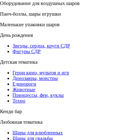
Оборудование для воздушных шаров
Панч-боллы, шары игрушки
Маленькие упаковки шаров
День рождения
Звезды, сердца, круги СДР
Фигуры СДР
Детская тематика
Герои кино, мультов и игр
Динозавры, монстры
Единороги
Животные
Принцессы, феи, куклы
Техно
Кенди бар
Любовная тематика
Шары для влюбленных
Шары для свадьбы