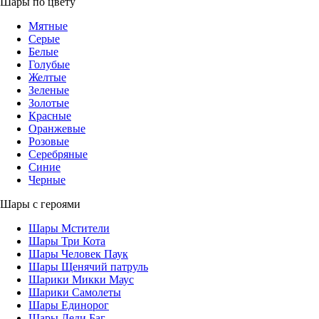
Шары по цвету
Мятные
Серые
Белые
Голубые
Желтые
Зеленые
Золотые
Красные
Оранжевые
Розовые
Серебряные
Синие
Черные
Шары с героями
Шары Мстители
Шары Три Кота
Шары Человек Паук
Шары Щенячий патруль
Шарики Микки Маус
Шарики Самолеты
Шары Единорог
Шары Леди Баг