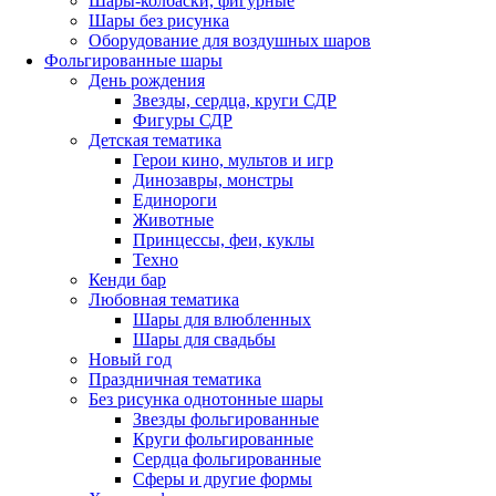
Шары-колбаски, фигурные
Шары без рисунка
Оборудование для воздушных шаров
Фольгированные шары
День рождения
Звезды, сердца, круги СДР
Фигуры СДР
Детская тематика
Герои кино, мультов и игр
Динозавры, монстры
Единороги
Животные
Принцессы, феи, куклы
Техно
Кенди бар
Любовная тематика
Шары для влюбленных
Шары для свадьбы
Новый год
Праздничная тематика
Без рисунка однотонные шары
Звезды фольгированные
Круги фольгированные
Сердца фольгированные
Сферы и другие формы