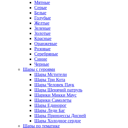
Мятные
Серые
Белые
Голубые
Желтые
Зеленые
Золотые
Красные
Оранжевые
Розовые
Серебряные
Синие
Черные
Шары с героями
Шары Мстители
Шары Три Кота
Шары Человек Паук
Шары Щенячий патруль
Шарики Микки Маус
Шарики Самолеты
Шары Единорог
Шары Леди Баг
Шары Принцессы Дисней
Шары Холодное сердце
Шары по тематике