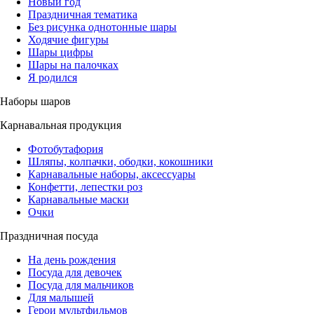
Новый год
Праздничная тематика
Без рисунка однотонные шары
Ходячие фигуры
Шары цифры
Шары на палочках
Я родился
Наборы шаров
Карнавальная продукция
Фотобутафория
Шляпы, колпачки, ободки, кокошники
Карнавальные наборы, аксессуары
Конфетти, лепестки роз
Карнавальные маски
Очки
Праздничная посуда
На день рождения
Посуда для девочек
Посуда для мальчиков
Для малышей
Герои мультфильмов