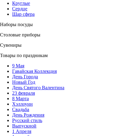
Круглые
Сердце
Шар сфера
Наборы посуды
Столовые приборы
Сувениры
Товары по праздникам
9 Мая
Гавайская Коллекция
День Города
Новый Год
День Святого Валентина
23 февраля
8 Марта
Хэллоуин
Свадьба
День Рождения
Русский стиль
Выпускной
1 Апреля