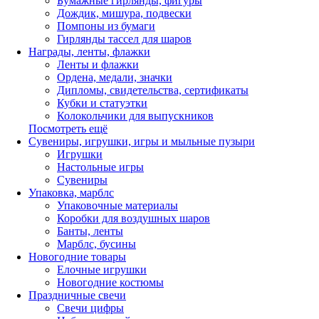
Бумажные гирлянды, фигуры
Дождик, мишура, подвески
Помпоны из бумаги
Гирлянды тассел для шаров
Награды, ленты, флажки
Ленты и флажки
Ордена, медали, значки
Дипломы, свидетельства, сертификаты
Кубки и статуэтки
Колокольчики для выпускников
Посмотреть ещё
Сувениры, игрушки, игры и мыльные пузыри
Игрушки
Настольные игры
Сувениры
Упаковка, марблс
Упаковочные материалы
Коробки для воздушных шаров
Банты, ленты
Марблс, бусины
Новогодние товары
Елочные игрушки
Новогодние костюмы
Праздничные свечи
Свечи цифры