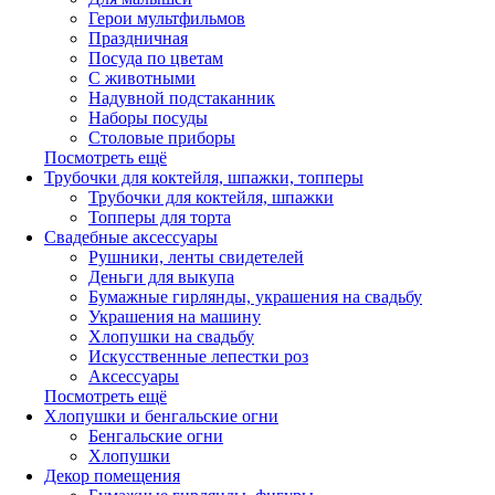
Герои мультфильмов
Праздничная
Посуда по цветам
С животными
Надувной подстаканник
Наборы посуды
Столовые приборы
Посмотреть ещё
Трубочки для коктейля, шпажки, топперы
Трубочки для коктейля, шпажки
Топперы для торта
Свадебные аксессуары
Рушники, ленты свидетелей
Деньги для выкупа
Бумажные гирлянды, украшения на свадьбу
Украшения на машину
Хлопушки на свадьбу
Искусственные лепестки роз
Аксессуары
Посмотреть ещё
Хлопушки и бенгальские огни
Бенгальские огни
Хлопушки
Декор помещения