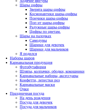
Ходячие фигуры
Шары цифры
Зверята шары-цифры
Космонавтики шары-цифры
Пончики шары-цифры
Поп ит шары-цифры
Радужные шары-цифры
Цифры по цветам.
Шары на палочках
Самодувы
Шарики для девочек
Шарики для мальчиков
Я родился
Наборы шаров
Карнавальная продукция
Фотобутафория
Шляпы, колпачки, ободки, кокошники
Карнавальные наборы, аксессуары
Конфетти, лепестки роз
Карнавальные маски
Очки
Праздничная посуда
На день рождения
Посуда для девочек
Посуда для мальчиков