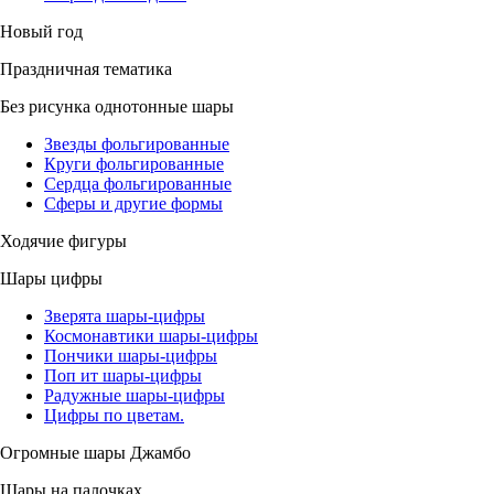
Новый год
Праздничная тематика
Без рисунка однотонные шары
Звезды фольгированные
Круги фольгированные
Сердца фольгированные
Сферы и другие формы
Ходячие фигуры
Шары цифры
Зверята шары-цифры
Космонавтики шары-цифры
Пончики шары-цифры
Поп ит шары-цифры
Радужные шары-цифры
Цифры по цветам.
Огромные шары Джамбо
Шары на палочках