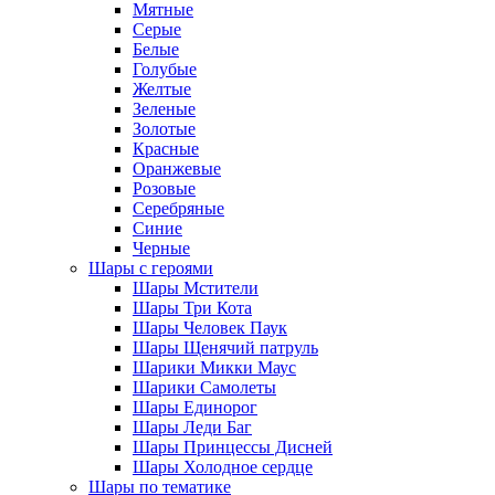
Мятные
Серые
Белые
Голубые
Желтые
Зеленые
Золотые
Красные
Оранжевые
Розовые
Серебряные
Синие
Черные
Шары с героями
Шары Мстители
Шары Три Кота
Шары Человек Паук
Шары Щенячий патруль
Шарики Микки Маус
Шарики Самолеты
Шары Единорог
Шары Леди Баг
Шары Принцессы Дисней
Шары Холодное сердце
Шары по тематике