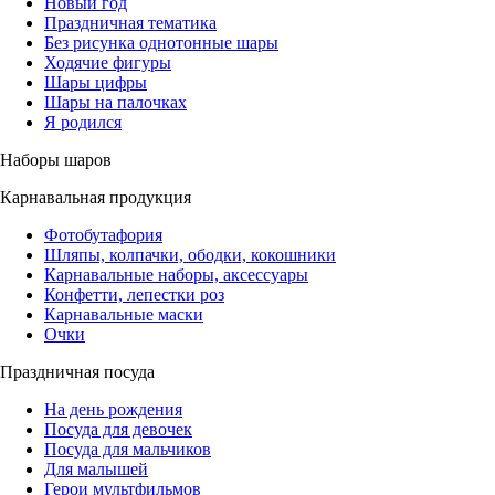
Новый год
Праздничная тематика
Без рисунка однотонные шары
Ходячие фигуры
Шары цифры
Шары на палочках
Я родился
Наборы шаров
Карнавальная продукция
Фотобутафория
Шляпы, колпачки, ободки, кокошники
Карнавальные наборы, аксессуары
Конфетти, лепестки роз
Карнавальные маски
Очки
Праздничная посуда
На день рождения
Посуда для девочек
Посуда для мальчиков
Для малышей
Герои мультфильмов