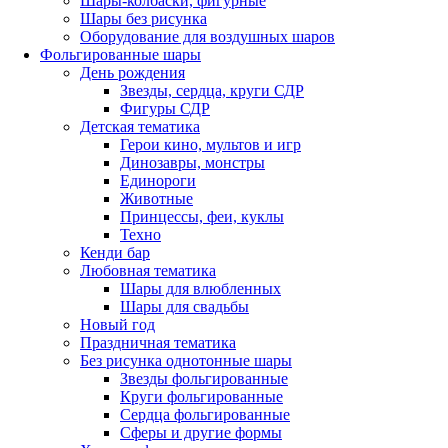
Шары-колбаски, фигурные
Шары без рисунка
Оборудование для воздушных шаров
Фольгированные шары
День рождения
Звезды, сердца, круги СДР
Фигуры СДР
Детская тематика
Герои кино, мультов и игр
Динозавры, монстры
Единороги
Животные
Принцессы, феи, куклы
Техно
Кенди бар
Любовная тематика
Шары для влюбленных
Шары для свадьбы
Новый год
Праздничная тематика
Без рисунка однотонные шары
Звезды фольгированные
Круги фольгированные
Сердца фольгированные
Сферы и другие формы