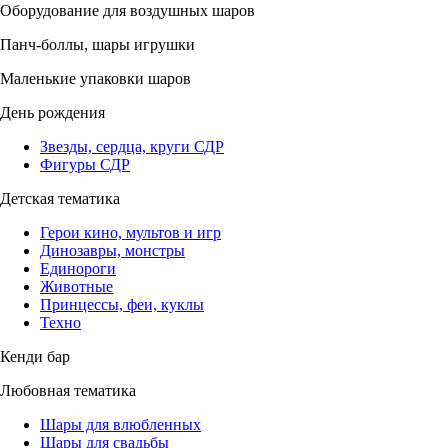
Оборудование для воздушных шаров
Панч-боллы, шары игрушки
Маленькие упаковки шаров
День рождения
Звезды, сердца, круги СДР
Фигуры СДР
Детская тематика
Герои кино, мультов и игр
Динозавры, монстры
Единороги
Животные
Принцессы, феи, куклы
Техно
Кенди бар
Любовная тематика
Шары для влюбленных
Шары для свадьбы