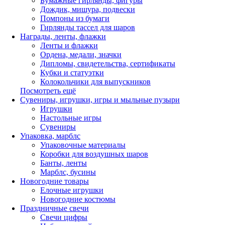
Бумажные гирлянды, фигуры
Дождик, мишура, подвески
Помпоны из бумаги
Гирлянды тассел для шаров
Награды, ленты, флажки
Ленты и флажки
Ордена, медали, значки
Дипломы, свидетельства, сертификаты
Кубки и статуэтки
Колокольчики для выпускников
Посмотреть ещё
Сувениры, игрушки, игры и мыльные пузыри
Игрушки
Настольные игры
Сувениры
Упаковка, марблс
Упаковочные материалы
Коробки для воздушных шаров
Банты, ленты
Марблс, бусины
Новогодние товары
Елочные игрушки
Новогодние костюмы
Праздничные свечи
Свечи цифры