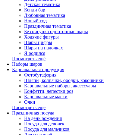
Детская тематика
Кенди бар
Любовная тематика
Новый год
Праздничная тематика
Без рисунка однотонные шары
Ходячие фигуры
Шары цифры
Шары на палочках
Я родился
Посмотреть ещё
Наборы шаров
Карнавальная продукция
Фотобутафория
Шляпы, колпачки, ободки, кокошники
Карнавальные наборы, аксессуары
Конфетти, лепестки роз
Карнавальные маски
Очки
Посмотреть ещё
Праздничная посуда
На день рождения
Посуда для девочек
Посуда для мальчиков
Для малышей