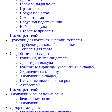
Герои мультфильмов
Праздничная
Посуда по цветам
С животными
Надувной подстаканник
Наборы посуды
Столовые приборы
Посмотреть ещё
Трубочки для коктейля, шпажки, топперы
Трубочки для коктейля, шпажки
Топперы для торта
Свадебные аксессуары
Рушники, ленты свидетелей
Деньги для выкупа
Бумажные гирлянды, украшения на свадьбу
Украшения на машину
Хлопушки на свадьбу
Искусственные лепестки роз
Аксессуары
Посмотреть ещё
Хлопушки и бенгальские огни
Бенгальские огни
Хлопушки
Декор помещения