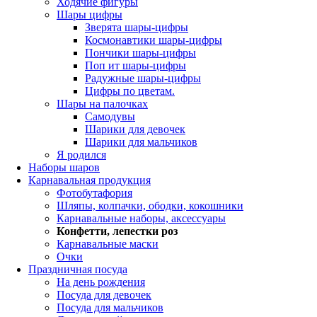
Ходячие фигуры
Шары цифры
Зверята шары-цифры
Космонавтики шары-цифры
Пончики шары-цифры
Поп ит шары-цифры
Радужные шары-цифры
Цифры по цветам.
Шары на палочках
Самодувы
Шарики для девочек
Шарики для мальчиков
Я родился
Наборы шаров
Карнавальная продукция
Фотобутафория
Шляпы, колпачки, ободки, кокошники
Карнавальные наборы, аксессуары
Конфетти, лепестки роз
Карнавальные маски
Очки
Праздничная посуда
На день рождения
Посуда для девочек
Посуда для мальчиков