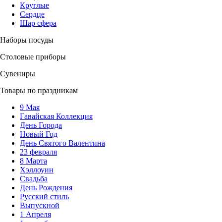
Круглые
Сердце
Шар сфера
Наборы посуды
Столовые приборы
Сувениры
Товары по праздникам
9 Мая
Гавайская Коллекция
День Города
Новый Год
День Святого Валентина
23 февраля
8 Марта
Хэллоуин
Свадьба
День Рождения
Русский стиль
Выпускной
1 Апреля