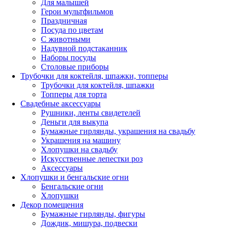
Для малышей
Герои мультфильмов
Праздничная
Посуда по цветам
С животными
Надувной подстаканник
Наборы посуды
Столовые приборы
Трубочки для коктейля, шпажки, топперы
Трубочки для коктейля, шпажки
Топперы для торта
Свадебные аксессуары
Рушники, ленты свидетелей
Деньги для выкупа
Бумажные гирлянды, украшения на свадьбу
Украшения на машину
Хлопушки на свадьбу
Искусственные лепестки роз
Аксессуары
Хлопушки и бенгальские огни
Бенгальские огни
Хлопушки
Декор помещения
Бумажные гирлянды, фигуры
Дождик, мишура, подвески