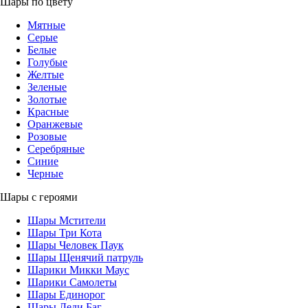
Шары по цвету
Мятные
Серые
Белые
Голубые
Желтые
Зеленые
Золотые
Красные
Оранжевые
Розовые
Серебряные
Синие
Черные
Шары с героями
Шары Мстители
Шары Три Кота
Шары Человек Паук
Шары Щенячий патруль
Шарики Микки Маус
Шарики Самолеты
Шары Единорог
Шары Леди Баг