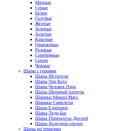
Мятные
Серые
Белые
Голубые
Желтые
Зеленые
Золотые
Красные
Оранжевые
Розовые
Серебряные
Синие
Черные
Шары с героями
Шары Мстители
Шары Три Кота
Шары Человек Паук
Шары Щенячий патруль
Шарики Микки Маус
Шарики Самолеты
Шары Единорог
Шары Леди Баг
Шары Принцессы Дисней
Шары Холодное сердце
Шары по тематике