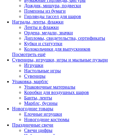
Бумажные гирлянды, фигуры
Дождик, мишура, подвески
Помпоны из бумаги
Гирлянды тассел для шаров
Награды, ленты, флажки
Ленты и флажки
Ордена, медали, значки
Дипломы, свидетельства, сертификаты
Кубки и статуэтки
Колокольчики для выпускников
Посмотреть ещё
Сувениры, игрушки, игры и мыльные пузыри
Игрушки
Настольные игры
Сувениры
Упаковка, марблс
Упаковочные материалы
Коробки для воздушных шаров
Банты, ленты
Марблс, бусины
Новогодние товары
Елочные игрушки
Новогодние костюмы
Праздничные свечи
Свечи цифры