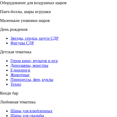
Оборудование для воздушных шаров
Панч-боллы, шары игрушки
Маленькие упаковки шаров
День рождения
Звезды, сердца, круги СДР
Фигуры СДР
Детская тематика
Герои кино, мультов и игр
Динозавры, монстры
Единороги
Животные
Принцессы, феи, куклы
Техно
Кенди бар
Любовная тематика
Шары для влюбленных
Шары для свадьбы