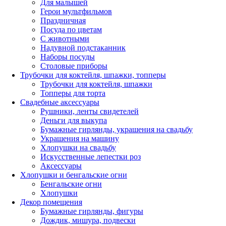
Для малышей
Герои мультфильмов
Праздничная
Посуда по цветам
С животными
Надувной подстаканник
Наборы посуды
Столовые приборы
Трубочки для коктейля, шпажки, топперы
Трубочки для коктейля, шпажки
Топперы для торта
Свадебные аксессуары
Рушники, ленты свидетелей
Деньги для выкупа
Бумажные гирлянды, украшения на свадьбу
Украшения на машину
Хлопушки на свадьбу
Искусственные лепестки роз
Аксессуары
Хлопушки и бенгальские огни
Бенгальские огни
Хлопушки
Декор помещения
Бумажные гирлянды, фигуры
Дождик, мишура, подвески