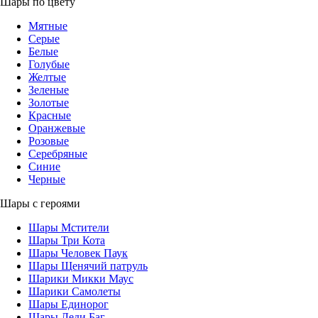
Шары по цвету
Мятные
Серые
Белые
Голубые
Желтые
Зеленые
Золотые
Красные
Оранжевые
Розовые
Серебряные
Синие
Черные
Шары с героями
Шары Мстители
Шары Три Кота
Шары Человек Паук
Шары Щенячий патруль
Шарики Микки Маус
Шарики Самолеты
Шары Единорог
Шары Леди Баг