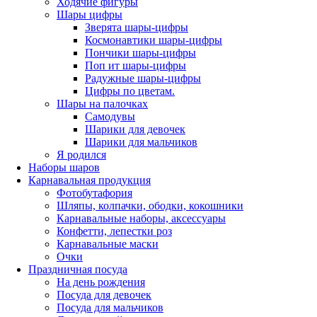
Ходячие фигуры
Шары цифры
Зверята шары-цифры
Космонавтики шары-цифры
Пончики шары-цифры
Поп ит шары-цифры
Радужные шары-цифры
Цифры по цветам.
Шары на палочках
Самодувы
Шарики для девочек
Шарики для мальчиков
Я родился
Наборы шаров
Карнавальная продукция
Фотобутафория
Шляпы, колпачки, ободки, кокошники
Карнавальные наборы, аксессуары
Конфетти, лепестки роз
Карнавальные маски
Очки
Праздничная посуда
На день рождения
Посуда для девочек
Посуда для мальчиков