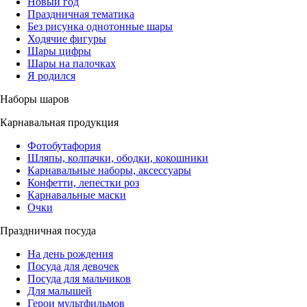
Новый год
Праздничная тематика
Без рисунка однотонные шары
Ходячие фигуры
Шары цифры
Шары на палочках
Я родился
Наборы шаров
Карнавальная продукция
Фотобутафория
Шляпы, колпачки, ободки, кокошники
Карнавальные наборы, аксессуары
Конфетти, лепестки роз
Карнавальные маски
Очки
Праздничная посуда
На день рождения
Посуда для девочек
Посуда для мальчиков
Для малышей
Герои мультфильмов