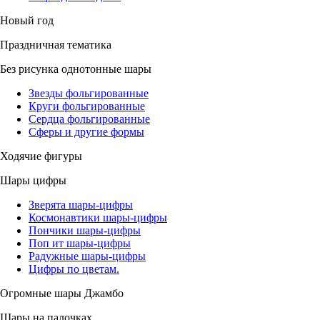
Новый год
Праздничная тематика
Без рисунка однотонные шары
Звезды фольгированные
Круги фольгированные
Сердца фольгированные
Сферы и другие формы
Ходячие фигуры
Шары цифры
Зверята шары-цифры
Космонавтики шары-цифры
Пончики шары-цифры
Поп ит шары-цифры
Радужные шары-цифры
Цифры по цветам.
Огромные шары Джамбо
Шары на палочках