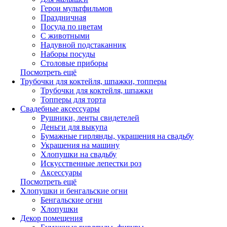
Герои мультфильмов
Праздничная
Посуда по цветам
С животными
Надувной подстаканник
Наборы посуды
Столовые приборы
Посмотреть ещё
Трубочки для коктейля, шпажки, топперы
Трубочки для коктейля, шпажки
Топперы для торта
Свадебные аксессуары
Рушники, ленты свидетелей
Деньги для выкупа
Бумажные гирлянды, украшения на свадьбу
Украшения на машину
Хлопушки на свадьбу
Искусственные лепестки роз
Аксессуары
Посмотреть ещё
Хлопушки и бенгальские огни
Бенгальские огни
Хлопушки
Декор помещения