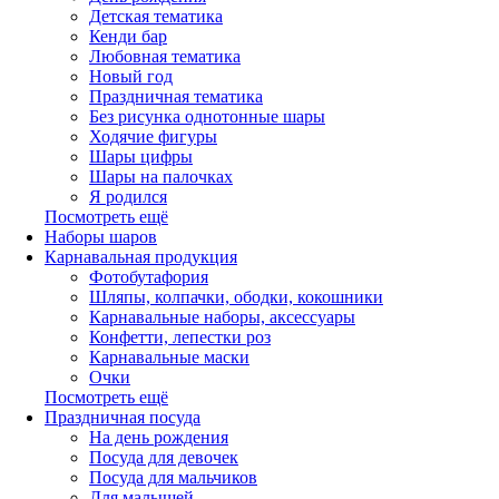
Детская тематика
Кенди бар
Любовная тематика
Новый год
Праздничная тематика
Без рисунка однотонные шары
Ходячие фигуры
Шары цифры
Шары на палочках
Я родился
Посмотреть ещё
Наборы шаров
Карнавальная продукция
Фотобутафория
Шляпы, колпачки, ободки, кокошники
Карнавальные наборы, аксессуары
Конфетти, лепестки роз
Карнавальные маски
Очки
Посмотреть ещё
Праздничная посуда
На день рождения
Посуда для девочек
Посуда для мальчиков
Для малышей