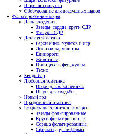
Шары-колбаски, фигурные
Шары без рисунка
Оборудование для воздушных шаров
Фольгированные шары
День рождения
Звезды, сердца, круги СДР
Фигуры СДР
Детская тематика
Герои кино, мультов и игр
Динозавры, монстры
Единороги
Животные
Принцессы, феи, куклы
Техно
Кенди бар
Любовная тематика
Шары для влюбленных
Шары для свадьбы
Новый год
Праздничная тематика
Без рисунка однотонные шары
Звезды фольгированные
Круги фольгированные
Сердца фольгированные
Сферы и другие формы