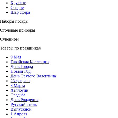
Круглые
Сердце
Шар сфера
Наборы посуды
Столовые приборы
Сувениры
Товары по праздникам
9 Мая
Гавайская Коллекция
День Города
Новый Год
День Святого Валентина
23 февраля
8 Марта
Хэллоуин
Свадьба
День Рождения
Русский стиль
Выпускной
1 Апреля