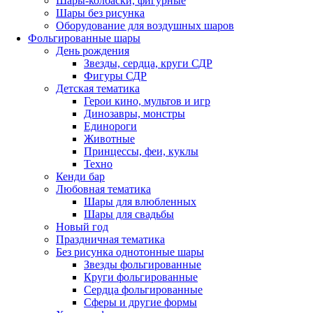
Шары-колбаски, фигурные
Шары без рисунка
Оборудование для воздушных шаров
Фольгированные шары
День рождения
Звезды, сердца, круги СДР
Фигуры СДР
Детская тематика
Герои кино, мультов и игр
Динозавры, монстры
Единороги
Животные
Принцессы, феи, куклы
Техно
Кенди бар
Любовная тематика
Шары для влюбленных
Шары для свадьбы
Новый год
Праздничная тематика
Без рисунка однотонные шары
Звезды фольгированные
Круги фольгированные
Сердца фольгированные
Сферы и другие формы