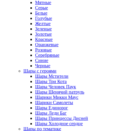
Мятные
Серые
Белые
Голубые
Желтые
Зеленые
Золотые
Красные
Оранжевые
Розовые
Серебряные
Синие
Черные
Шары с героями
Шары Мстители
Шары Три Кота
Шары Человек Паук
Шары Щенячий патруль
Шарики Микки Маус
Шарики Самолеты
Шары Единорог
Шары Леди Баг
Шары Принцессы Дисней
Шары Холодное сердце
Шары по тематике