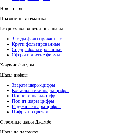
Новый год
Праздничная тематика
Без рисунка однотонные шары
Звезды фольгированные
Круги фольгированные
Сердца фольгированные
Сферы и другие формы
Ходячие фигуры
Шары цифры
Зверята шары-цифры
Космонавтики шары-цифры
Пончики шары-цифры
Поп ит шары-цифры
Радужные шары-цифры
Цифры по цветам.
Огромные шары Джамбо
Шары на палочках