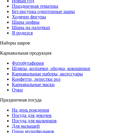
Новый год
Праздничная тематика
Без рисунка однотонные шары
Ходячие фигуры
Шары цифры
Шары на палочках
Я родился
Наборы шаров
Карнавальная продукция
Фотобутафория
Шляпы, колпачки, ободки, кокошники
Карнавальные наборы, аксессуары
Конфетти, лепестки роз
Карнавальные маски
Очки
Праздничная посуда
На день рождения
Посуда для девочек
Посуда для мальчиков
Для малышей
Герои мультфильмов