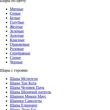
Шары по цвету
Мятные
Серые
Белые
Голубые
Желтые
Зеленые
Золотые
Красные
Оранжевые
Розовые
Серебряные
Синие
Черные
Шары с героями
Шары Мстители
Шары Три Кота
Шары Человек Паук
Шары Щенячий патруль
Шарики Микки Маус
Шарики Самолеты
Шары Единорог
Шары Леди Баг