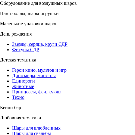
Оборудование для воздушных шаров
Панч-боллы, шары игрушки
Маленькие упаковки шаров
День рождения
Звезды, сердца, круги СДР
Фигуры СДР
Детская тематика
Герои кино, мультов и игр
Динозавры, монстры
Единороги
Животные
Принцессы, феи, куклы
Техно
Кенди бар
Любовная тематика
Шары для влюбленных
Шары для свадьбы