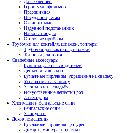
Для малышей
Герои мультфильмов
Праздничная
Посуда по цветам
С животными
Надувной подстаканник
Наборы посуды
Столовые приборы
Трубочки для коктейля, шпажки, топперы
Трубочки для коктейля, шпажки
Топперы для торта
Свадебные аксессуары
Рушники, ленты свидетелей
Деньги для выкупа
Бумажные гирлянды, украшения на свадьбу
Украшения на машину
Хлопушки на свадьбу
Искусственные лепестки роз
Аксессуары
Хлопушки и бенгальские огни
Бенгальские огни
Хлопушки
Декор помещения
Бумажные гирлянды, фигуры
Дождик, мишура, подвески