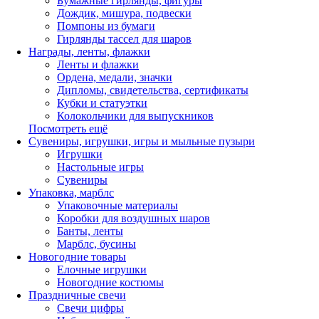
Бумажные гирлянды, фигуры
Дождик, мишура, подвески
Помпоны из бумаги
Гирлянды тассел для шаров
Награды, ленты, флажки
Ленты и флажки
Ордена, медали, значки
Дипломы, свидетельства, сертификаты
Кубки и статуэтки
Колокольчики для выпускников
Посмотреть ещё
Сувениры, игрушки, игры и мыльные пузыри
Игрушки
Настольные игры
Сувениры
Упаковка, марблс
Упаковочные материалы
Коробки для воздушных шаров
Банты, ленты
Марблс, бусины
Новогодние товары
Елочные игрушки
Новогодние костюмы
Праздничные свечи
Свечи цифры