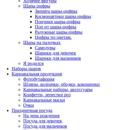
Ходячие фигуры
Шары цифры
Зверята шары-цифры
Космонавтики шары-цифры
Пончики шары-цифры
Поп ит шары-цифры
Радужные шары-цифры
Цифры по цветам.
Шары на палочках
Самодувы
Шарики для девочек
Шарики для мальчиков
Я родился
Наборы шаров
Карнавальная продукция
Фотобутафория
Шляпы, колпачки, ободки, кокошники
Карнавальные наборы, аксессуары
Конфетти, лепестки роз
Карнавальные маски
Очки
Праздничная посуда
На день рождения
Посуда для девочек
Посуда для мальчиков