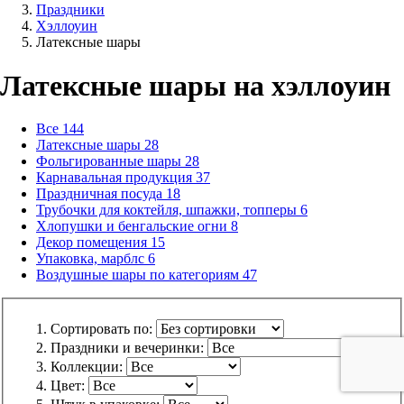
Праздники
Хэллоуин
Латексные шары
Латексные шары на хэллоуин
Все
144
Латексные шары
28
Фольгированные шары
28
Карнавальная продукция
37
Праздничная посуда
18
Трубочки для коктейля, шпажки, топперы
6
Хлопушки и бенгальские огни
8
Декор помещения
15
Упаковка, марблс
6
Воздушные шары по категориям
47
Сортировать по:
Праздники и вечеринки:
Коллекции:
Цвет: