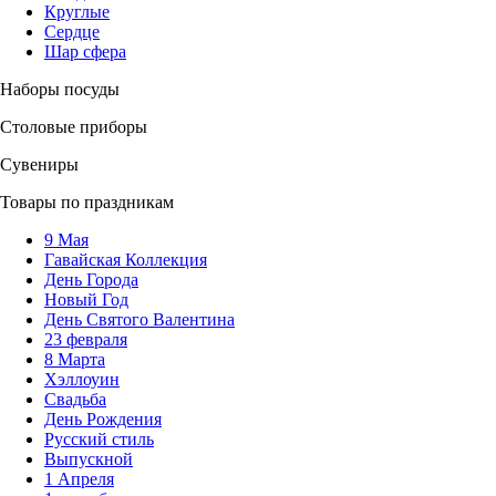
Круглые
Сердце
Шар сфера
Наборы посуды
Столовые приборы
Сувениры
Товары по праздникам
9 Мая
Гавайская Коллекция
День Города
Новый Год
День Святого Валентина
23 февраля
8 Марта
Хэллоуин
Свадьба
День Рождения
Русский стиль
Выпускной
1 Апреля