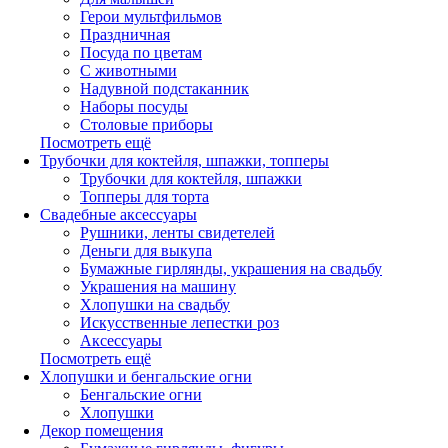
Герои мультфильмов
Праздничная
Посуда по цветам
С животными
Надувной подстаканник
Наборы посуды
Столовые приборы
Посмотреть ещё
Трубочки для коктейля, шпажки, топперы
Трубочки для коктейля, шпажки
Топперы для торта
Свадебные аксессуары
Рушники, ленты свидетелей
Деньги для выкупа
Бумажные гирлянды, украшения на свадьбу
Украшения на машину
Хлопушки на свадьбу
Искусственные лепестки роз
Аксессуары
Посмотреть ещё
Хлопушки и бенгальские огни
Бенгальские огни
Хлопушки
Декор помещения