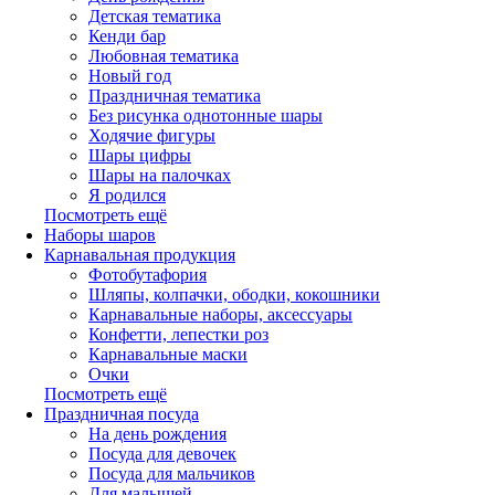
Детская тематика
Кенди бар
Любовная тематика
Новый год
Праздничная тематика
Без рисунка однотонные шары
Ходячие фигуры
Шары цифры
Шары на палочках
Я родился
Посмотреть ещё
Наборы шаров
Карнавальная продукция
Фотобутафория
Шляпы, колпачки, ободки, кокошники
Карнавальные наборы, аксессуары
Конфетти, лепестки роз
Карнавальные маски
Очки
Посмотреть ещё
Праздничная посуда
На день рождения
Посуда для девочек
Посуда для мальчиков
Для малышей