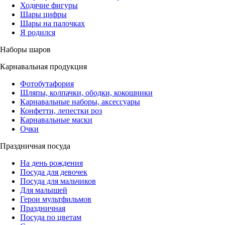
Ходячие фигуры
Шары цифры
Шары на палочках
Я родился
Наборы шаров
Карнавальная продукция
Фотобутафория
Шляпы, колпачки, ободки, кокошники
Карнавальные наборы, аксессуары
Конфетти, лепестки роз
Карнавальные маски
Очки
Праздничная посуда
На день рождения
Посуда для девочек
Посуда для мальчиков
Для малышей
Герои мультфильмов
Праздничная
Посуда по цветам