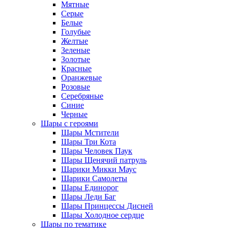
Мятные
Серые
Белые
Голубые
Желтые
Зеленые
Золотые
Красные
Оранжевые
Розовые
Серебряные
Синие
Черные
Шары с героями
Шары Мстители
Шары Три Кота
Шары Человек Паук
Шары Щенячий патруль
Шарики Микки Маус
Шарики Самолеты
Шары Единорог
Шары Леди Баг
Шары Принцессы Дисней
Шары Холодное сердце
Шары по тематике