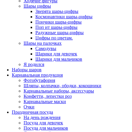
Ходячие фигуры
Шары цифры
Зверята шары-цифры
Космонавтики шары-цифры
Пончики шары-цифры
Поп ит шары-цифры
Радужные шары-цифры
Цифры по цветам.
Шары на палочках
Самодувы
Шарики для девочек
Шарики для мальчиков
Я родился
Наборы шаров
Карнавальная продукция
Фотобутафория
Шляпы, колпачки, ободки, кокошники
Карнавальные наборы, аксессуары
Конфетти, лепестки роз
Карнавальные маски
Очки
Праздничная посуда
На день рождения
Посуда для девочек
Посуда для мальчиков