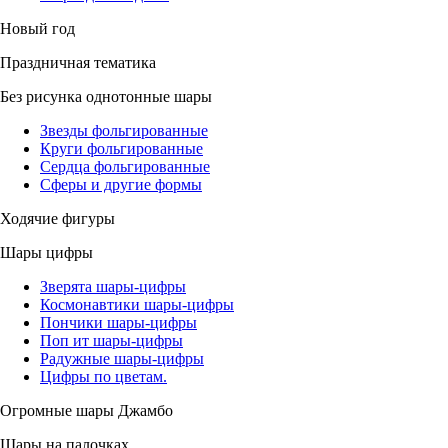
Новый год
Праздничная тематика
Без рисунка однотонные шары
Звезды фольгированные
Круги фольгированные
Сердца фольгированные
Сферы и другие формы
Ходячие фигуры
Шары цифры
Зверята шары-цифры
Космонавтики шары-цифры
Пончики шары-цифры
Поп ит шары-цифры
Радужные шары-цифры
Цифры по цветам.
Огромные шары Джамбо
Шары на палочках