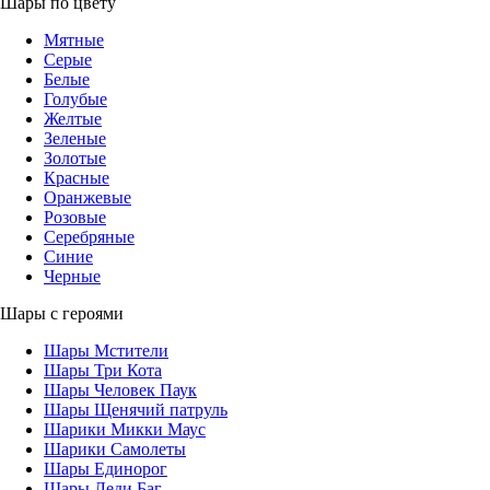
Шары по цвету
Мятные
Серые
Белые
Голубые
Желтые
Зеленые
Золотые
Красные
Оранжевые
Розовые
Серебряные
Синие
Черные
Шары с героями
Шары Мстители
Шары Три Кота
Шары Человек Паук
Шары Щенячий патруль
Шарики Микки Маус
Шарики Самолеты
Шары Единорог
Шары Леди Баг