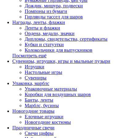
Бумажные гирлянды, фигуры
Дождик, мишура, подвески
Помпоны из бумаги
Гирлянды тассел для шаров
Награды, ленты, флажки
Ленты и флажки
Ордена, медали, значки
Дипломы, свидетельства, сертификаты
Кубки и статуэтки
Колокольчики для выпускников
Посмотреть ещё
Сувениры, игрушки, игры и мыльные пузыри
Игрушки
Настольные игры
Сувениры
Упаковка, марблс
Упаковочные материалы
Коробки для воздушных шаров
Банты, ленты
Марблс, бусины
Новогодние товары
Елочные игрушки
Новогодние костюмы
Праздничные свечи
Свечи цифры