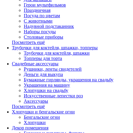
Герои мультфильмов
Праздничная
Посуда по цветам
С животными
Надувной подстаканник
Наборы посуды
Столовые приборы
Посмотреть ещё
Трубочки для коктейля, шпажки, топперы
Трубочки для коктейля, шпажки
Топперы для торта
Свадебные аксессуары
Рушники, ленты свидетелей
Деньги для выкупа
Бумажные гирлянды, украшения на свадьбу
Украшения на машину
Хлопушки на свадьбу
Искусственные лепестки роз
Аксессуары
Посмотреть ещё
Хлопушки и бенгальские огни
Бенгальские огни
Хлопушки
Декор помещения