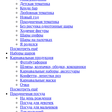
Детская тематика
Кенди бар
Любовная тематика
Новый год
Праздничная тематика
Без рисунка однотонные шары
Ходячие фигуры
Шары цифры
Шары на палочках
Я родился
Посмотреть ещё
Наборы шаров
Карнавальная продукция
Фотобутафория
Шляпы, колпачки, ободки, кокошники
Карнавальные наборы, аксессуары
Конфетти, лепестки роз
Карнавальные маски
Очки
Посмотреть ещё
Праздничная посуда
На день рождения
Посуда для девочек
Посуда для мальчиков
Для малышей