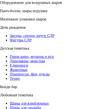
Оборудование для воздушных шаров
Панч-боллы, шары игрушки
Маленькие упаковки шаров
День рождения
Звезды, сердца, круги СДР
Фигуры СДР
Детская тематика
Герои кино, мультов и игр
Динозавры, монстры
Единороги
Животные
Принцессы, феи, куклы
Техно
Кенди бар
Любовная тематика
Шары для влюбленных
Шары для свадьбы