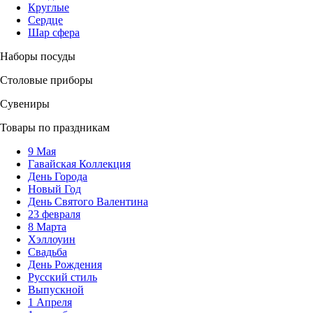
Круглые
Сердце
Шар сфера
Наборы посуды
Столовые приборы
Сувениры
Товары по праздникам
9 Мая
Гавайская Коллекция
День Города
Новый Год
День Святого Валентина
23 февраля
8 Марта
Хэллоуин
Свадьба
День Рождения
Русский стиль
Выпускной
1 Апреля