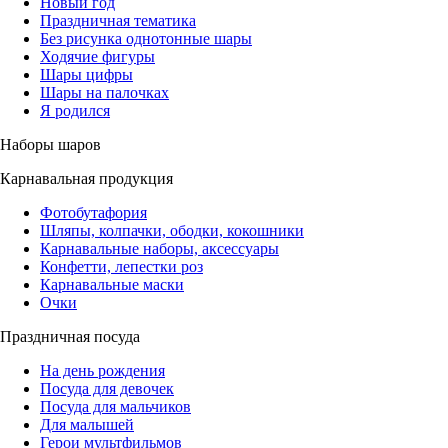
Новый год
Праздничная тематика
Без рисунка однотонные шары
Ходячие фигуры
Шары цифры
Шары на палочках
Я родился
Наборы шаров
Карнавальная продукция
Фотобутафория
Шляпы, колпачки, ободки, кокошники
Карнавальные наборы, аксессуары
Конфетти, лепестки роз
Карнавальные маски
Очки
Праздничная посуда
На день рождения
Посуда для девочек
Посуда для мальчиков
Для малышей
Герои мультфильмов