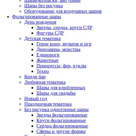
Шары-колбаски, фигурные
Шары без рисунка
Оборудование для воздушных шаров
Фольгированные шары
День рождения
Звезды, сердца, круги СДР
Фигуры СДР
Детская тематика
Герои кино, мультов и игр
Динозавры, монстры
Единороги
Животные
Принцессы, феи, куклы
Техно
Кенди бар
Любовная тематика
Шары для влюбленных
Шары для свадьбы
Новый год
Праздничная тематика
Без рисунка однотонные шары
Звезды фольгированные
Круги фольгированные
Сердца фольгированные
Сферы и другие формы