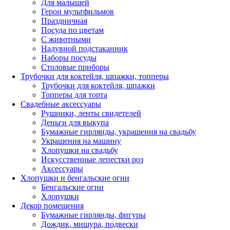
Для малышей
Герои мультфильмов
Праздничная
Посуда по цветам
С животными
Надувной подстаканник
Наборы посуды
Столовые приборы
Трубочки для коктейля, шпажки, топперы
Трубочки для коктейля, шпажки
Топперы для торта
Свадебные аксессуары
Рушники, ленты свидетелей
Деньги для выкупа
Бумажные гирлянды, украшения на свадьбу
Украшения на машину
Хлопушки на свадьбу
Искусственные лепестки роз
Аксессуары
Хлопушки и бенгальские огни
Бенгальские огни
Хлопушки
Декор помещения
Бумажные гирлянды, фигуры
Дождик, мишура, подвески