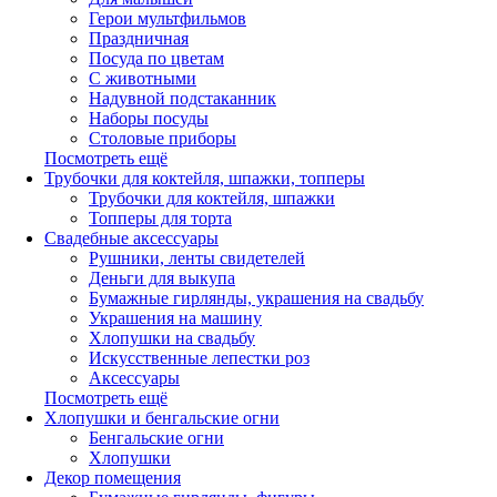
Герои мультфильмов
Праздничная
Посуда по цветам
С животными
Надувной подстаканник
Наборы посуды
Столовые приборы
Посмотреть ещё
Трубочки для коктейля, шпажки, топперы
Трубочки для коктейля, шпажки
Топперы для торта
Свадебные аксессуары
Рушники, ленты свидетелей
Деньги для выкупа
Бумажные гирлянды, украшения на свадьбу
Украшения на машину
Хлопушки на свадьбу
Искусственные лепестки роз
Аксессуары
Посмотреть ещё
Хлопушки и бенгальские огни
Бенгальские огни
Хлопушки
Декор помещения