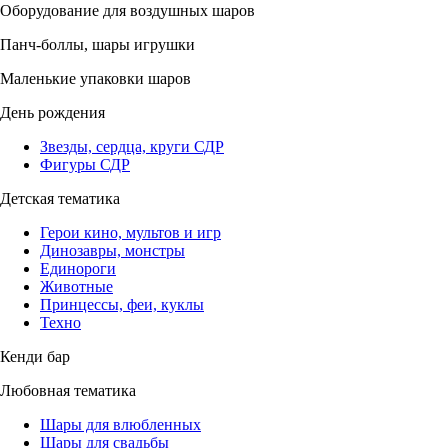
Оборудование для воздушных шаров
Панч-боллы, шары игрушки
Маленькие упаковки шаров
День рождения
Звезды, сердца, круги СДР
Фигуры СДР
Детская тематика
Герои кино, мультов и игр
Динозавры, монстры
Единороги
Животные
Принцессы, феи, куклы
Техно
Кенди бар
Любовная тематика
Шары для влюбленных
Шары для свадьбы