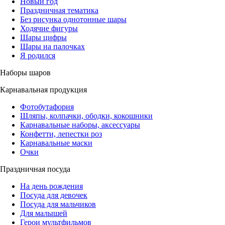
Новый год
Праздничная тематика
Без рисунка однотонные шары
Ходячие фигуры
Шары цифры
Шары на палочках
Я родился
Наборы шаров
Карнавальная продукция
Фотобутафория
Шляпы, колпачки, ободки, кокошники
Карнавальные наборы, аксессуары
Конфетти, лепестки роз
Карнавальные маски
Очки
Праздничная посуда
На день рождения
Посуда для девочек
Посуда для мальчиков
Для малышей
Герои мультфильмов