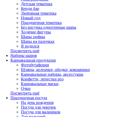
Детская тематика
Кенди бар
Любовная тематика
Новый год
Праздничная тематика
Без рисунка однотонные шары
Ходячие фигуры
Шары цифры
Шары на палочках
Я родился
Посмотреть ещё
Наборы шаров
Карнавальная продукция
Фотобутафория
Шляпы, колпачки, ободки, кокошники
Карнавальные наборы, аксессуары
Конфетти, лепестки роз
Карнавальные маски
Очки
Посмотреть ещё
Праздничная посуда
На день рождения
Посуда для девочек
Посуда для мальчиков
Для малышей