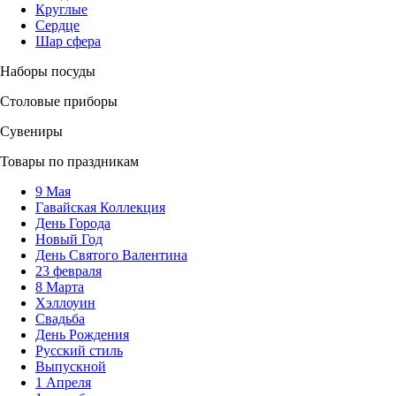
Круглые
Сердце
Шар сфера
Наборы посуды
Столовые приборы
Сувениры
Товары по праздникам
9 Мая
Гавайская Коллекция
День Города
Новый Год
День Святого Валентина
23 февраля
8 Марта
Хэллоуин
Свадьба
День Рождения
Русский стиль
Выпускной
1 Апреля