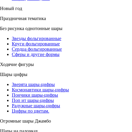
Новый год
Праздничная тематика
Без рисунка однотонные шары
Звезды фольгированные
Круги фольгированные
Сердца фольгированные
Сферы и другие формы
Ходячие фигуры
Шары цифры
Зверята шары-цифры
Космонавтики шары-цифры
Пончики шары-цифры
Поп ит шары-цифры
Радужные шары-цифры
Цифры по цветам.
Огромные шары Джамбо
Шары на палочках