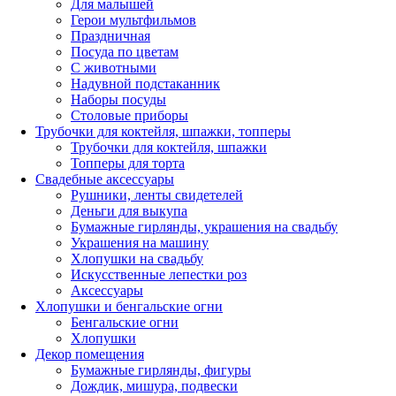
Для малышей
Герои мультфильмов
Праздничная
Посуда по цветам
С животными
Надувной подстаканник
Наборы посуды
Столовые приборы
Трубочки для коктейля, шпажки, топперы
Трубочки для коктейля, шпажки
Топперы для торта
Свадебные аксессуары
Рушники, ленты свидетелей
Деньги для выкупа
Бумажные гирлянды, украшения на свадьбу
Украшения на машину
Хлопушки на свадьбу
Искусственные лепестки роз
Аксессуары
Хлопушки и бенгальские огни
Бенгальские огни
Хлопушки
Декор помещения
Бумажные гирлянды, фигуры
Дождик, мишура, подвески