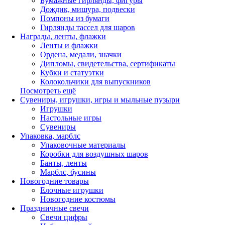
Бумажные гирлянды, фигуры
Дождик, мишура, подвески
Помпоны из бумаги
Гирлянды тассел для шаров
Награды, ленты, флажки
Ленты и флажки
Ордена, медали, значки
Дипломы, свидетельства, сертификаты
Кубки и статуэтки
Колокольчики для выпускников
Посмотреть ещё
Сувениры, игрушки, игры и мыльные пузыри
Игрушки
Настольные игры
Сувениры
Упаковка, марблс
Упаковочные материалы
Коробки для воздушных шаров
Банты, ленты
Марблс, бусины
Новогодние товары
Елочные игрушки
Новогодние костюмы
Праздничные свечи
Свечи цифры