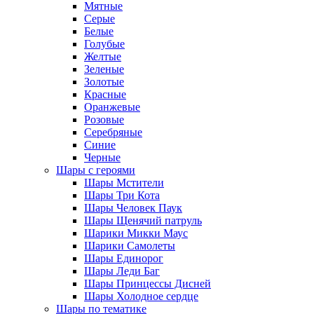
Мятные
Серые
Белые
Голубые
Желтые
Зеленые
Золотые
Красные
Оранжевые
Розовые
Серебряные
Синие
Черные
Шары с героями
Шары Мстители
Шары Три Кота
Шары Человек Паук
Шары Щенячий патруль
Шарики Микки Маус
Шарики Самолеты
Шары Единорог
Шары Леди Баг
Шары Принцессы Дисней
Шары Холодное сердце
Шары по тематике