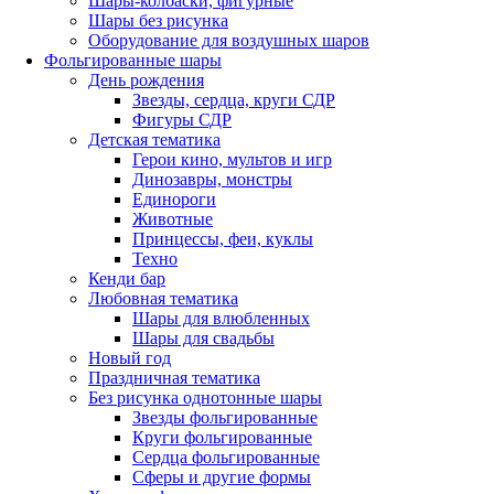
Шары-колбаски, фигурные
Шары без рисунка
Оборудование для воздушных шаров
Фольгированные шары
День рождения
Звезды, сердца, круги СДР
Фигуры СДР
Детская тематика
Герои кино, мультов и игр
Динозавры, монстры
Единороги
Животные
Принцессы, феи, куклы
Техно
Кенди бар
Любовная тематика
Шары для влюбленных
Шары для свадьбы
Новый год
Праздничная тематика
Без рисунка однотонные шары
Звезды фольгированные
Круги фольгированные
Сердца фольгированные
Сферы и другие формы