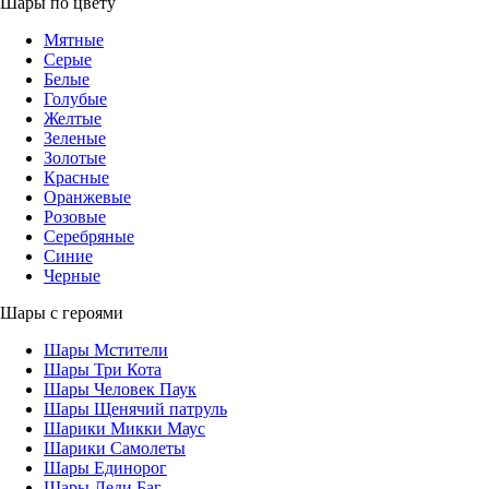
Шары по цвету
Мятные
Серые
Белые
Голубые
Желтые
Зеленые
Золотые
Красные
Оранжевые
Розовые
Серебряные
Синие
Черные
Шары с героями
Шары Мстители
Шары Три Кота
Шары Человек Паук
Шары Щенячий патруль
Шарики Микки Маус
Шарики Самолеты
Шары Единорог
Шары Леди Баг