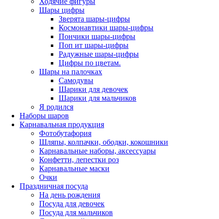
Ходячие фигуры
Шары цифры
Зверята шары-цифры
Космонавтики шары-цифры
Пончики шары-цифры
Поп ит шары-цифры
Радужные шары-цифры
Цифры по цветам.
Шары на палочках
Самодувы
Шарики для девочек
Шарики для мальчиков
Я родился
Наборы шаров
Карнавальная продукция
Фотобутафория
Шляпы, колпачки, ободки, кокошники
Карнавальные наборы, аксессуары
Конфетти, лепестки роз
Карнавальные маски
Очки
Праздничная посуда
На день рождения
Посуда для девочек
Посуда для мальчиков