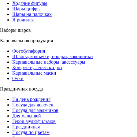
Ходячие фигуры
Шары цифры
Шары на палочках
Я родился
Наборы шаров
Карнавальная продукция
Фотобутафория
Шляпы, колпачки, ободки, кокошники
Карнавальные наборы, аксессуары
Конфетти, лепестки роз
Карнавальные маски
Очки
Праздничная посуда
На день рождения
Посуда для девочек
Посуда для мальчиков
Для малышей
Герои мультфильмов
Праздничная
Посуда по цветам