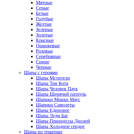
Мятные
Серые
Белые
Голубые
Желтые
Зеленые
Золотые
Красные
Оранжевые
Розовые
Серебряные
Синие
Черные
Шары с героями
Шары Мстители
Шары Три Кота
Шары Человек Паук
Шары Щенячий патруль
Шарики Микки Маус
Шарики Самолеты
Шары Единорог
Шары Леди Баг
Шары Принцессы Дисней
Шары Холодное сердце
Шары по тематике