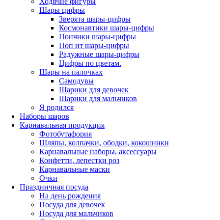
Ходячие фигуры
Шары цифры
Зверята шары-цифры
Космонавтики шары-цифры
Пончики шары-цифры
Поп ит шары-цифры
Радужные шары-цифры
Цифры по цветам.
Шары на палочках
Самодувы
Шарики для девочек
Шарики для мальчиков
Я родился
Наборы шаров
Карнавальная продукция
Фотобутафория
Шляпы, колпачки, ободки, кокошники
Карнавальные наборы, аксессуары
Конфетти, лепестки роз
Карнавальные маски
Очки
Праздничная посуда
На день рождения
Посуда для девочек
Посуда для мальчиков