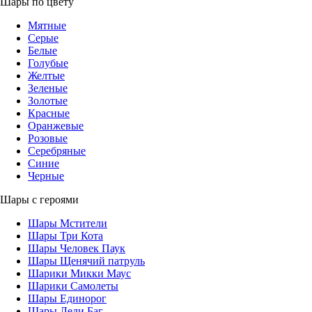
Шары по цвету
Мятные
Серые
Белые
Голубые
Желтые
Зеленые
Золотые
Красные
Оранжевые
Розовые
Серебряные
Синие
Черные
Шары с героями
Шары Мстители
Шары Три Кота
Шары Человек Паук
Шары Щенячий патруль
Шарики Микки Маус
Шарики Самолеты
Шары Единорог
Шары Леди Баг