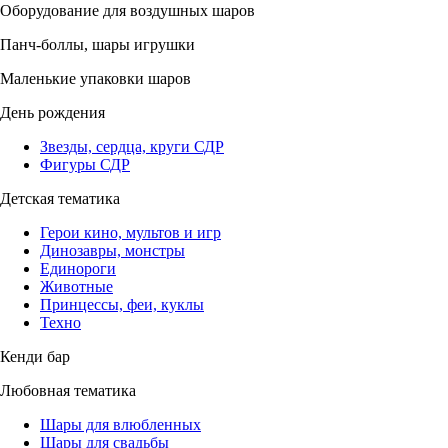
Оборудование для воздушных шаров
Панч-боллы, шары игрушки
Маленькие упаковки шаров
День рождения
Звезды, сердца, круги СДР
Фигуры СДР
Детская тематика
Герои кино, мультов и игр
Динозавры, монстры
Единороги
Животные
Принцессы, феи, куклы
Техно
Кенди бар
Любовная тематика
Шары для влюбленных
Шары для свадьбы