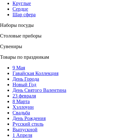
Круглые
Сердце
Шар сфера
Наборы посуды
Столовые приборы
Сувениры
Товары по праздникам
9 Мая
Гавайская Коллекция
День Города
Новый Год
День Святого Валентина
23 февраля
8 Марта
Хэллоуин
Свадьба
День Рождения
Русский стиль
Выпускной
1 Апреля