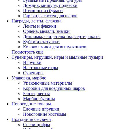
Бумажные гирлянды, фигуры
Дождик, мишура, подвески
Помпоны из бумаги
Гирлянды тассел для шаров
Награды, ленты, флажки
Ленты и флажки
Ордена, медали, значки
Дипломы, свидетельства, сертификаты
Кубки и статуэтки
Колокольчики для выпускников
Посмотреть ещё
Сувениры, игрушки, игры и мыльные пузыри
Игрушки
Настольные игры
Сувениры
Упаковка, марблс
Упаковочные материалы
Коробки для воздушных шаров
Банты, ленты
Марблс, бусины
Новогодние товары
Елочные игрушки
Новогодние костюмы
Праздничные свечи
Свечи цифры