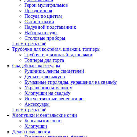
Герои мультфильмов
Праздничная
Посуда по цветам
С животными
Надувной подстаканник
Наборы посуды
Столовые приборы
Посмотреть ещё
Трубочки для коктейля, шпажки, топперы
Трубочки для коктейля, шпажки
Топперы для торта
Свадебные аксессуары
Рушники, ленты свидетелей
Деньги для выкупа
Бумажные гирлянды, украшения на свадьбу
Украшения на машину
Хлопушки на свадьбу
Искусственные лепестки роз
Аксессуары
Посмотреть ещё
Хлопушки и бенгальские огни
Бенгальские огни
Хлопушки
Декор помещения