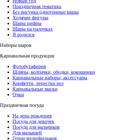
Новый год
Праздничная тематика
Без рисунка однотонные шары
Ходячие фигуры
Шары цифры
Шары на палочках
Я родился
Наборы шаров
Карнавальная продукция
Фотобутафория
Шляпы, колпачки, ободки, кокошники
Карнавальные наборы, аксессуары
Конфетти, лепестки роз
Карнавальные маски
Очки
Праздничная посуда
На день рождения
Посуда для девочек
Посуда для мальчиков
Для малышей
Герои мультфильмов