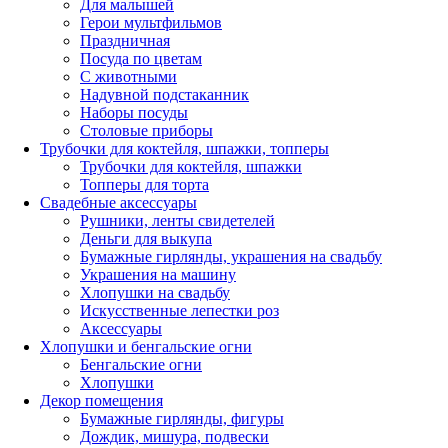
Для малышей
Герои мультфильмов
Праздничная
Посуда по цветам
С животными
Надувной подстаканник
Наборы посуды
Столовые приборы
Трубочки для коктейля, шпажки, топперы
Трубочки для коктейля, шпажки
Топперы для торта
Свадебные аксессуары
Рушники, ленты свидетелей
Деньги для выкупа
Бумажные гирлянды, украшения на свадьбу
Украшения на машину
Хлопушки на свадьбу
Искусственные лепестки роз
Аксессуары
Хлопушки и бенгальские огни
Бенгальские огни
Хлопушки
Декор помещения
Бумажные гирлянды, фигуры
Дождик, мишура, подвески