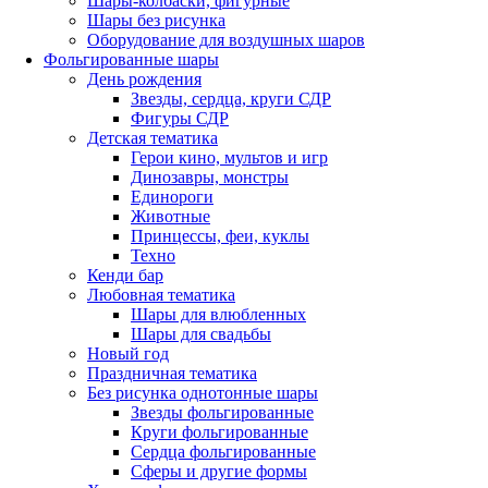
Шары-колбаски, фигурные
Шары без рисунка
Оборудование для воздушных шаров
Фольгированные шары
День рождения
Звезды, сердца, круги СДР
Фигуры СДР
Детская тематика
Герои кино, мультов и игр
Динозавры, монстры
Единороги
Животные
Принцессы, феи, куклы
Техно
Кенди бар
Любовная тематика
Шары для влюбленных
Шары для свадьбы
Новый год
Праздничная тематика
Без рисунка однотонные шары
Звезды фольгированные
Круги фольгированные
Сердца фольгированные
Сферы и другие формы