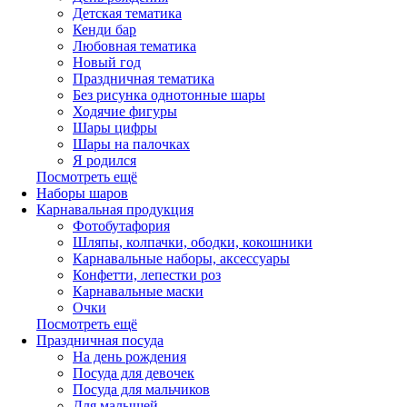
Детская тематика
Кенди бар
Любовная тематика
Новый год
Праздничная тематика
Без рисунка однотонные шары
Ходячие фигуры
Шары цифры
Шары на палочках
Я родился
Посмотреть ещё
Наборы шаров
Карнавальная продукция
Фотобутафория
Шляпы, колпачки, ободки, кокошники
Карнавальные наборы, аксессуары
Конфетти, лепестки роз
Карнавальные маски
Очки
Посмотреть ещё
Праздничная посуда
На день рождения
Посуда для девочек
Посуда для мальчиков
Для малышей