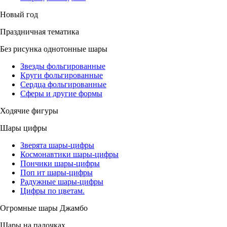
Новый год
Праздничная тематика
Без рисунка однотонные шары
Звезды фольгированные
Круги фольгированные
Сердца фольгированные
Сферы и другие формы
Ходячие фигуры
Шары цифры
Зверята шары-цифры
Космонавтики шары-цифры
Пончики шары-цифры
Поп ит шары-цифры
Радужные шары-цифры
Цифры по цветам.
Огромные шары Джамбо
Шары на палочках