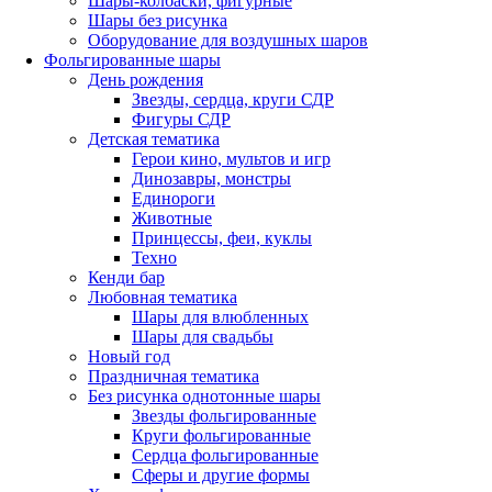
Шары-колбаски, фигурные
Шары без рисунка
Оборудование для воздушных шаров
Фольгированные шары
День рождения
Звезды, сердца, круги СДР
Фигуры СДР
Детская тематика
Герои кино, мультов и игр
Динозавры, монстры
Единороги
Животные
Принцессы, феи, куклы
Техно
Кенди бар
Любовная тематика
Шары для влюбленных
Шары для свадьбы
Новый год
Праздничная тематика
Без рисунка однотонные шары
Звезды фольгированные
Круги фольгированные
Сердца фольгированные
Сферы и другие формы