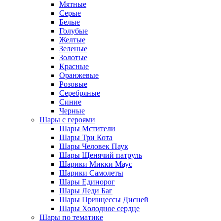
Мятные
Серые
Белые
Голубые
Желтые
Зеленые
Золотые
Красные
Оранжевые
Розовые
Серебряные
Синие
Черные
Шары с героями
Шары Мстители
Шары Три Кота
Шары Человек Паук
Шары Щенячий патруль
Шарики Микки Маус
Шарики Самолеты
Шары Единорог
Шары Леди Баг
Шары Принцессы Дисней
Шары Холодное сердце
Шары по тематике