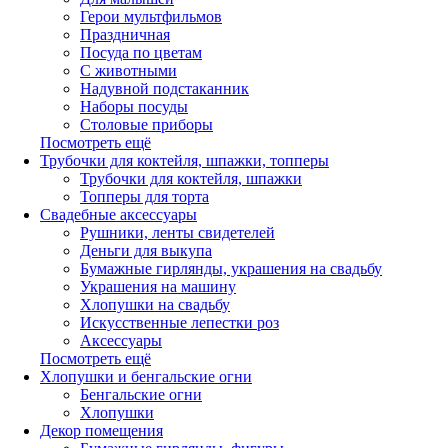
Герои мультфильмов
Праздничная
Посуда по цветам
С животными
Надувной подстаканник
Наборы посуды
Столовые приборы
Посмотреть ещё
Трубочки для коктейля, шпажки, топперы
Трубочки для коктейля, шпажки
Топперы для торта
Свадебные аксессуары
Рушники, ленты свидетелей
Деньги для выкупа
Бумажные гирлянды, украшения на свадьбу
Украшения на машину
Хлопушки на свадьбу
Искусственные лепестки роз
Аксессуары
Посмотреть ещё
Хлопушки и бенгальские огни
Бенгальские огни
Хлопушки
Декор помещения