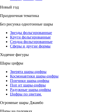
Новый год
Праздничная тематика
Без рисунка однотонные шары
Звезды фольгированные
Круги фольгированные
Сердца фольгированные
Сферы и другие формы
Ходячие фигуры
Шары цифры
Зверята шары-цифры
Космонавтики шары-цифры
Пончики шары-цифры
Поп ит шары-цифры
Радужные шары-цифры
Цифры по цветам.
Огромные шары Джамбо
Шары на палочках