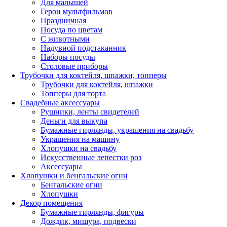
Для малышей
Герои мультфильмов
Праздничная
Посуда по цветам
С животными
Надувной подстаканник
Наборы посуды
Столовые приборы
Трубочки для коктейля, шпажки, топперы
Трубочки для коктейля, шпажки
Топперы для торта
Свадебные аксессуары
Рушники, ленты свидетелей
Деньги для выкупа
Бумажные гирлянды, украшения на свадьбу
Украшения на машину
Хлопушки на свадьбу
Искусственные лепестки роз
Аксессуары
Хлопушки и бенгальские огни
Бенгальские огни
Хлопушки
Декор помещения
Бумажные гирлянды, фигуры
Дождик, мишура, подвески