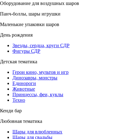
Оборудование для воздушных шаров
Панч-боллы, шары игрушки
Маленькие упаковки шаров
День рождения
Звезды, сердца, круги СДР
Фигуры СДР
Детская тематика
Герои кино, мультов и игр
Динозавры, монстры
Единороги
Животные
Принцессы, феи, куклы
Техно
Кенди бар
Любовная тематика
Шары для влюбленных
Шары для свадьбы