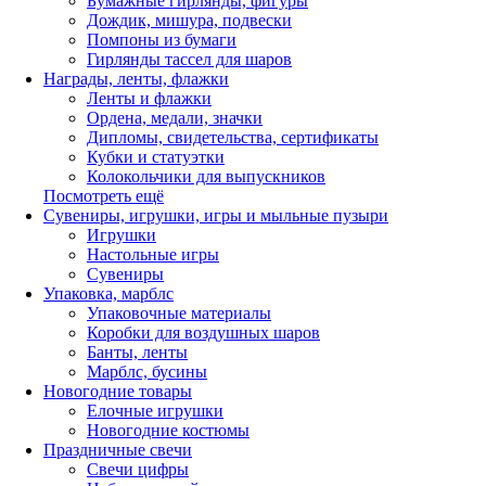
Бумажные гирлянды, фигуры
Дождик, мишура, подвески
Помпоны из бумаги
Гирлянды тассел для шаров
Награды, ленты, флажки
Ленты и флажки
Ордена, медали, значки
Дипломы, свидетельства, сертификаты
Кубки и статуэтки
Колокольчики для выпускников
Посмотреть ещё
Сувениры, игрушки, игры и мыльные пузыри
Игрушки
Настольные игры
Сувениры
Упаковка, марблс
Упаковочные материалы
Коробки для воздушных шаров
Банты, ленты
Марблс, бусины
Новогодние товары
Елочные игрушки
Новогодние костюмы
Праздничные свечи
Свечи цифры