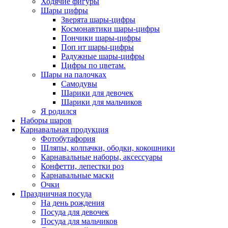
Ходячие фигуры
Шары цифры
Зверята шары-цифры
Космонавтики шары-цифры
Пончики шары-цифры
Поп ит шары-цифры
Радужные шары-цифры
Цифры по цветам.
Шары на палочках
Самодувы
Шарики для девочек
Шарики для мальчиков
Я родился
Наборы шаров
Карнавальная продукция
Фотобутафория
Шляпы, колпачки, ободки, кокошники
Карнавальные наборы, аксессуары
Конфетти, лепестки роз
Карнавальные маски
Очки
Праздничная посуда
На день рождения
Посуда для девочек
Посуда для мальчиков