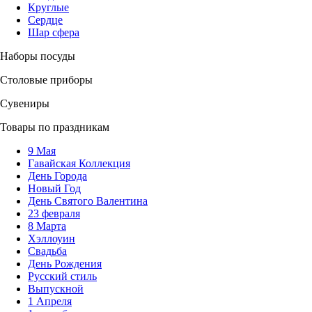
Круглые
Сердце
Шар сфера
Наборы посуды
Столовые приборы
Сувениры
Товары по праздникам
9 Мая
Гавайская Коллекция
День Города
Новый Год
День Святого Валентина
23 февраля
8 Марта
Хэллоуин
Свадьба
День Рождения
Русский стиль
Выпускной
1 Апреля