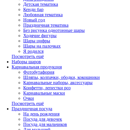
Детская тематика
Кенди бар
Любовная тематика
Новый год
Праздничная тематика
Без рисунка однотонные шары
Ходячие фигуры
Шары цифры
Шары на палочках
Я родился
Посмотреть ещё
Наборы шаров
Карнавальная продукция
Фотобутафория
Шляпы, колпачки, ободки, кокошники
Карнавальные наборы, аксессуары
Конфетти, лепестки роз
Карнавальные маски
Очки
Посмотреть ещё
Праздничная посуда
На день рождения
Посуда для девочек
Посуда для мальчиков
Для малышей