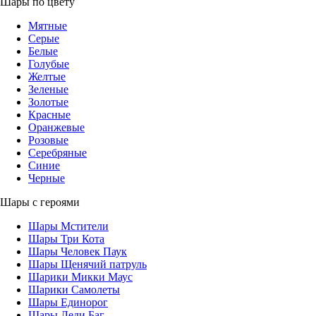
Шары по цвету
Мятные
Серые
Белые
Голубые
Желтые
Зеленые
Золотые
Красные
Оранжевые
Розовые
Серебряные
Синие
Черные
Шары с героями
Шары Мстители
Шары Три Кота
Шары Человек Паук
Шары Щенячий патруль
Шарики Микки Маус
Шарики Самолеты
Шары Единорог
Шары Леди Баг