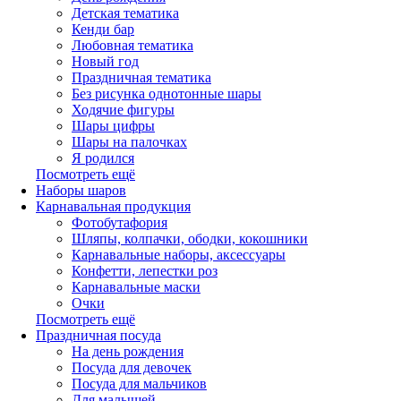
Детская тематика
Кенди бар
Любовная тематика
Новый год
Праздничная тематика
Без рисунка однотонные шары
Ходячие фигуры
Шары цифры
Шары на палочках
Я родился
Посмотреть ещё
Наборы шаров
Карнавальная продукция
Фотобутафория
Шляпы, колпачки, ободки, кокошники
Карнавальные наборы, аксессуары
Конфетти, лепестки роз
Карнавальные маски
Очки
Посмотреть ещё
Праздничная посуда
На день рождения
Посуда для девочек
Посуда для мальчиков
Для малышей