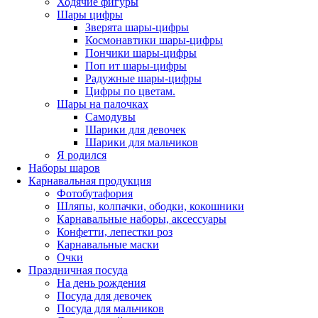
Ходячие фигуры
Шары цифры
Зверята шары-цифры
Космонавтики шары-цифры
Пончики шары-цифры
Поп ит шары-цифры
Радужные шары-цифры
Цифры по цветам.
Шары на палочках
Самодувы
Шарики для девочек
Шарики для мальчиков
Я родился
Наборы шаров
Карнавальная продукция
Фотобутафория
Шляпы, колпачки, ободки, кокошники
Карнавальные наборы, аксессуары
Конфетти, лепестки роз
Карнавальные маски
Очки
Праздничная посуда
На день рождения
Посуда для девочек
Посуда для мальчиков