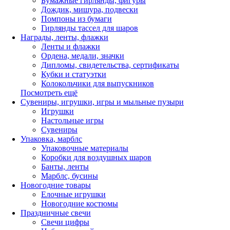
Бумажные гирлянды, фигуры
Дождик, мишура, подвески
Помпоны из бумаги
Гирлянды тассел для шаров
Награды, ленты, флажки
Ленты и флажки
Ордена, медали, значки
Дипломы, свидетельства, сертификаты
Кубки и статуэтки
Колокольчики для выпускников
Посмотреть ещё
Сувениры, игрушки, игры и мыльные пузыри
Игрушки
Настольные игры
Сувениры
Упаковка, марблс
Упаковочные материалы
Коробки для воздушных шаров
Банты, ленты
Марблс, бусины
Новогодние товары
Елочные игрушки
Новогодние костюмы
Праздничные свечи
Свечи цифры