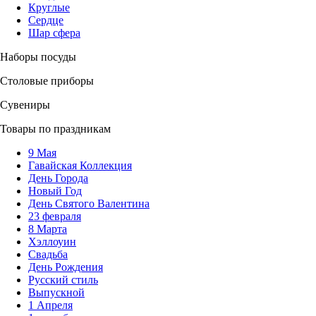
Круглые
Сердце
Шар сфера
Наборы посуды
Столовые приборы
Сувениры
Товары по праздникам
9 Мая
Гавайская Коллекция
День Города
Новый Год
День Святого Валентина
23 февраля
8 Марта
Хэллоуин
Свадьба
День Рождения
Русский стиль
Выпускной
1 Апреля