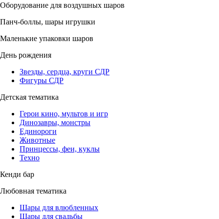
Оборудование для воздушных шаров
Панч-боллы, шары игрушки
Маленькие упаковки шаров
День рождения
Звезды, сердца, круги СДР
Фигуры СДР
Детская тематика
Герои кино, мультов и игр
Динозавры, монстры
Единороги
Животные
Принцессы, феи, куклы
Техно
Кенди бар
Любовная тематика
Шары для влюбленных
Шары для свадьбы