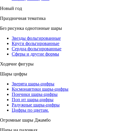
Новый год
Праздничная тематика
Без рисунка однотонные шары
Звезды фольгированные
Круги фольгированные
Сердца фольгированные
Сферы и другие формы
Ходячие фигуры
Шары цифры
Зверята шары-цифры
Космонавтики шары-цифры
Пончики шары-цифры
Поп ит шары-цифры
Радужные шары-цифры
Цифры по цветам.
Огромные шары Джамбо
Шары на палочках