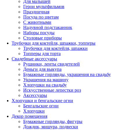
Для малышей
Герои мультфильмов
Праздничная
Посуда по цветам
С животными
Надувной подстаканник
Наборы посуды
Столовые приборы
Трубочки для коктейля, шпажки, топперы
Трубочки для коктейля, шпажки
Топперы для торта
Свадебные аксессуары
Рушники, ленты свидетелей
Деньги для выкупа
Бумажные гирлянды, украшения на свадьбу
Украшения на машину
Хлопушки на свадьбу
Искусственные лепестки роз
Аксессуары
Хлопушки и бенгальские огни
Бенгальские огни
Хлопушки
Декор помещения
Бумажные гирлянды, фигуры
Дождик, мишура, подвески