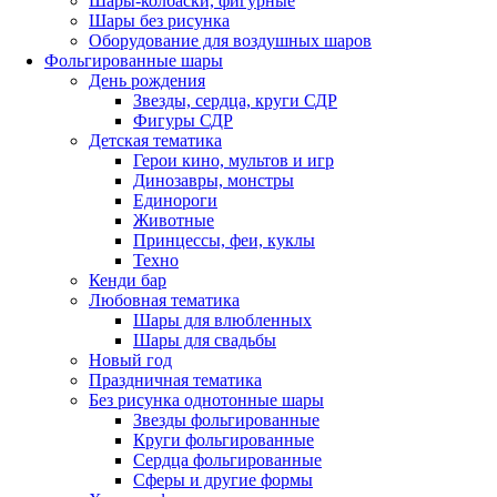
Шары-колбаски, фигурные
Шары без рисунка
Оборудование для воздушных шаров
Фольгированные шары
День рождения
Звезды, сердца, круги СДР
Фигуры СДР
Детская тематика
Герои кино, мультов и игр
Динозавры, монстры
Единороги
Животные
Принцессы, феи, куклы
Техно
Кенди бар
Любовная тематика
Шары для влюбленных
Шары для свадьбы
Новый год
Праздничная тематика
Без рисунка однотонные шары
Звезды фольгированные
Круги фольгированные
Сердца фольгированные
Сферы и другие формы