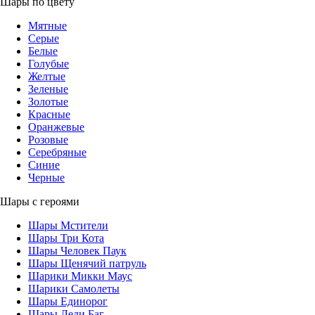
Шары по цвету
Мятные
Серые
Белые
Голубые
Желтые
Зеленые
Золотые
Красные
Оранжевые
Розовые
Серебряные
Синие
Черные
Шары с героями
Шары Мстители
Шары Три Кота
Шары Человек Паук
Шары Щенячий патруль
Шарики Микки Маус
Шарики Самолеты
Шары Единорог
Шары Леди Баг