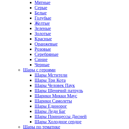
Мятные
Серые
Белые
Голубые
Желтые
Зеленые
Золотые
Красные
Оранжевые
Розовые
Серебряные
Синие
Черные
Шары с героями
Шары Мстители
Шары Три Кота
Шары Человек Паук
Шары Щенячий патруль
Шарики Микки Маус
Шарики Самолеты
Шары Единорог
Шары Леди Баг
Шары Принцессы Дисней
Шары Холодное сердце
Шары по тематике