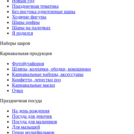
Новый год
Праздничная тематика
Без рисунка однотонные шары
Ходячие фигуры
Шары цифры
Шары на палочках
Я родился
Наборы шаров
Карнавальная продукция
Фотобутафория
Шляпы, колпачки, ободки, кокошники
Карнавальные наборы, аксессуары
Конфетти, лепестки роз
Карнавальные маски
Очки
Праздничная посуда
На день рождения
Посуда для девочек
Посуда для мальчиков
Для малышей
Герои мультфильмов