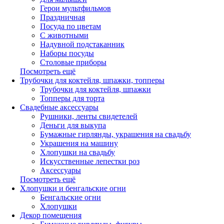
Герои мультфильмов
Праздничная
Посуда по цветам
С животными
Надувной подстаканник
Наборы посуды
Столовые приборы
Посмотреть ещё
Трубочки для коктейля, шпажки, топперы
Трубочки для коктейля, шпажки
Топперы для торта
Свадебные аксессуары
Рушники, ленты свидетелей
Деньги для выкупа
Бумажные гирлянды, украшения на свадьбу
Украшения на машину
Хлопушки на свадьбу
Искусственные лепестки роз
Аксессуары
Посмотреть ещё
Хлопушки и бенгальские огни
Бенгальские огни
Хлопушки
Декор помещения