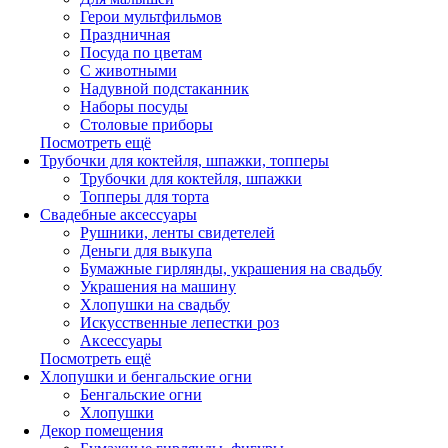
Герои мультфильмов
Праздничная
Посуда по цветам
С животными
Надувной подстаканник
Наборы посуды
Столовые приборы
Посмотреть ещё
Трубочки для коктейля, шпажки, топперы
Трубочки для коктейля, шпажки
Топперы для торта
Свадебные аксессуары
Рушники, ленты свидетелей
Деньги для выкупа
Бумажные гирлянды, украшения на свадьбу
Украшения на машину
Хлопушки на свадьбу
Искусственные лепестки роз
Аксессуары
Посмотреть ещё
Хлопушки и бенгальские огни
Бенгальские огни
Хлопушки
Декор помещения