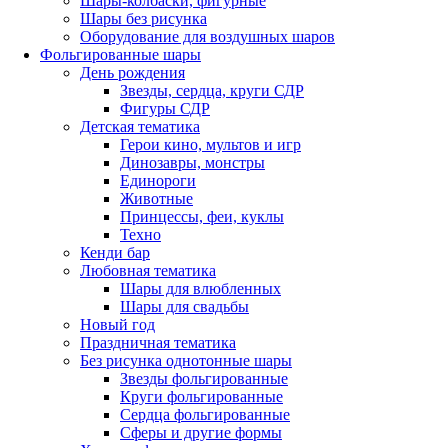
Шары-колбаски, фигурные
Шары без рисунка
Оборудование для воздушных шаров
Фольгированные шары
День рождения
Звезды, сердца, круги СДР
Фигуры СДР
Детская тематика
Герои кино, мультов и игр
Динозавры, монстры
Единороги
Животные
Принцессы, феи, куклы
Техно
Кенди бар
Любовная тематика
Шары для влюбленных
Шары для свадьбы
Новый год
Праздничная тематика
Без рисунка однотонные шары
Звезды фольгированные
Круги фольгированные
Сердца фольгированные
Сферы и другие формы