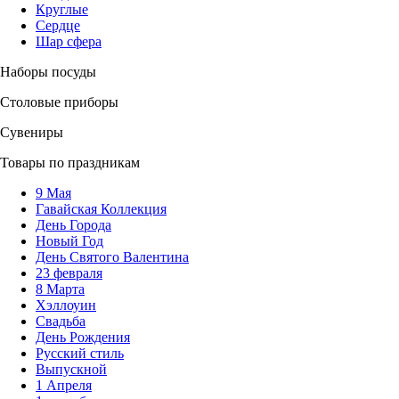
Круглые
Сердце
Шар сфера
Наборы посуды
Столовые приборы
Сувениры
Товары по праздникам
9 Мая
Гавайская Коллекция
День Города
Новый Год
День Святого Валентина
23 февраля
8 Марта
Хэллоуин
Свадьба
День Рождения
Русский стиль
Выпускной
1 Апреля