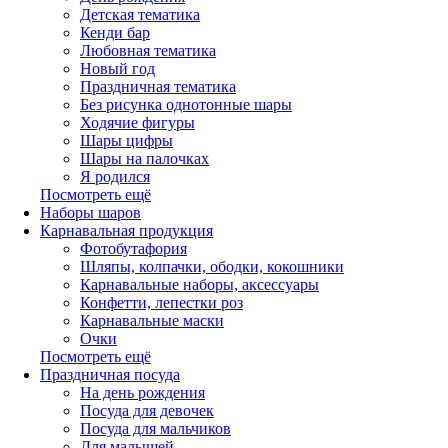
Детская тематика
Кенди бар
Любовная тематика
Новый год
Праздничная тематика
Без рисунка однотонные шары
Ходячие фигуры
Шары цифры
Шары на палочках
Я родился
Посмотреть ещё
Наборы шаров
Карнавальная продукция
Фотобутафория
Шляпы, колпачки, ободки, кокошники
Карнавальные наборы, аксессуары
Конфетти, лепестки роз
Карнавальные маски
Очки
Посмотреть ещё
Праздничная посуда
На день рождения
Посуда для девочек
Посуда для мальчиков
Для малышей