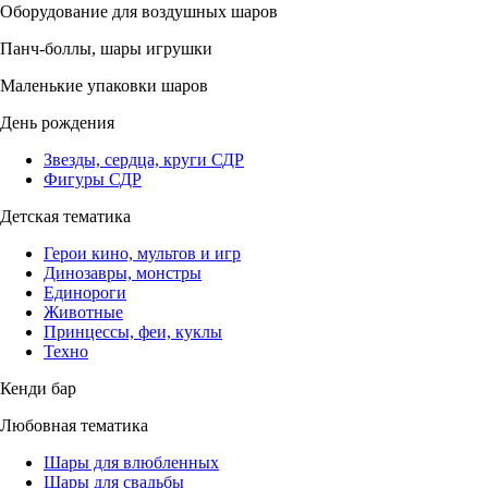
Оборудование для воздушных шаров
Панч-боллы, шары игрушки
Маленькие упаковки шаров
День рождения
Звезды, сердца, круги СДР
Фигуры СДР
Детская тематика
Герои кино, мультов и игр
Динозавры, монстры
Единороги
Животные
Принцессы, феи, куклы
Техно
Кенди бар
Любовная тематика
Шары для влюбленных
Шары для свадьбы