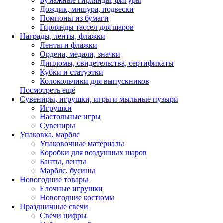
Бумажные гирлянды, фигуры
Дождик, мишура, подвески
Помпоны из бумаги
Гирлянды тассел для шаров
Награды, ленты, флажки
Ленты и флажки
Ордена, медали, значки
Дипломы, свидетельства, сертификаты
Кубки и статуэтки
Колокольчики для выпускников
Посмотреть ещё
Сувениры, игрушки, игры и мыльные пузыри
Игрушки
Настольные игры
Сувениры
Упаковка, марблс
Упаковочные материалы
Коробки для воздушных шаров
Банты, ленты
Марблс, бусины
Новогодние товары
Елочные игрушки
Новогодние костюмы
Праздничные свечи
Свечи цифры