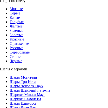
Шары по цвету
Мятные
Серые
Белые
Голубые
Желтые
Зеленые
Золотые
Красные
Оранжевые
Розовые
Серебряные
Синие
Черные
Шары с героями
Шары Мстители
Шары Три Кота
Шары Человек Паук
Шары Щенячий патруль
Шарики Микки Маус
Шарики Самолеты
Шары Единорог
Шары Леди Баг