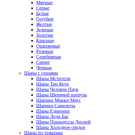
Мятные
Серые
Белые
Голубые
Желтые
Зеленые
Золотые
Красные
Оранжевые
Розовые
Серебряные
Синие
Черные
Шары с героями
Шары Мстители
Шары Три Кота
Шары Человек Паук
Шары Щенячий патруль
Шарики Микки Маус
Шарики Самолеты
Шары Единорог
Шары Леди Баг
Шары Принцессы Дисней
Шары Холодное сердце
Шары по тематике