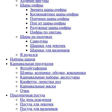
Ходячие фигуры
Шары цифры
Зверята шары-цифры
Космонавтики шары-цифры
Пончики шары-цифры
Поп ит шары-цифры
Радужные шары-цифры
Цифры по цветам.
Шары на палочках
Самодувы
Шарики для девочек
Шарики для мальчиков
Я родился
Наборы шаров
Карнавальная продукция
Фотобутафория
Шляпы, колпачки, ободки, кокошники
Карнавальные наборы, аксессуары
Конфетти, лепестки роз
Карнавальные маски
Очки
Праздничная посуда
На день рождения
Посуда для девочек
Посуда для мальчиков