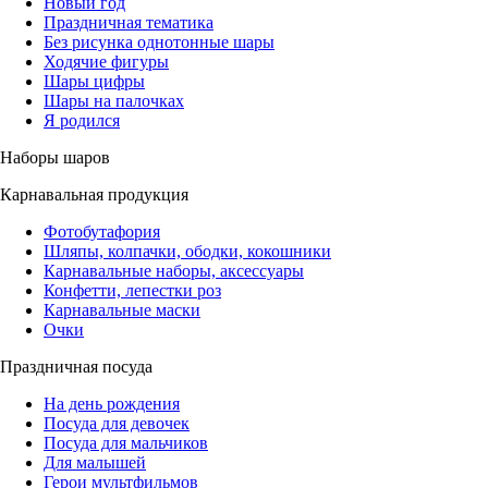
Новый год
Праздничная тематика
Без рисунка однотонные шары
Ходячие фигуры
Шары цифры
Шары на палочках
Я родился
Наборы шаров
Карнавальная продукция
Фотобутафория
Шляпы, колпачки, ободки, кокошники
Карнавальные наборы, аксессуары
Конфетти, лепестки роз
Карнавальные маски
Очки
Праздничная посуда
На день рождения
Посуда для девочек
Посуда для мальчиков
Для малышей
Герои мультфильмов