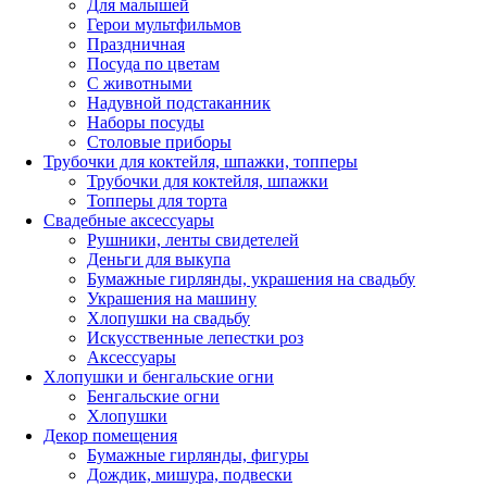
Для малышей
Герои мультфильмов
Праздничная
Посуда по цветам
С животными
Надувной подстаканник
Наборы посуды
Столовые приборы
Трубочки для коктейля, шпажки, топперы
Трубочки для коктейля, шпажки
Топперы для торта
Свадебные аксессуары
Рушники, ленты свидетелей
Деньги для выкупа
Бумажные гирлянды, украшения на свадьбу
Украшения на машину
Хлопушки на свадьбу
Искусственные лепестки роз
Аксессуары
Хлопушки и бенгальские огни
Бенгальские огни
Хлопушки
Декор помещения
Бумажные гирлянды, фигуры
Дождик, мишура, подвески