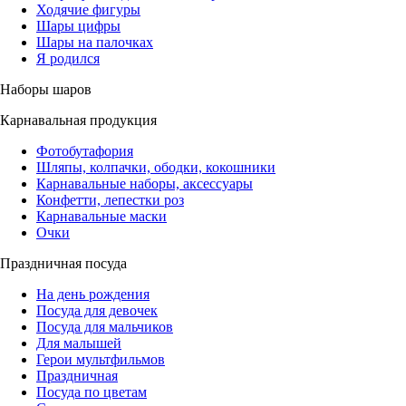
Ходячие фигуры
Шары цифры
Шары на палочках
Я родился
Наборы шаров
Карнавальная продукция
Фотобутафория
Шляпы, колпачки, ободки, кокошники
Карнавальные наборы, аксессуары
Конфетти, лепестки роз
Карнавальные маски
Очки
Праздничная посуда
На день рождения
Посуда для девочек
Посуда для мальчиков
Для малышей
Герои мультфильмов
Праздничная
Посуда по цветам