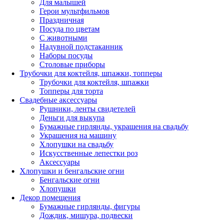
Для малышей
Герои мультфильмов
Праздничная
Посуда по цветам
С животными
Надувной подстаканник
Наборы посуды
Столовые приборы
Трубочки для коктейля, шпажки, топперы
Трубочки для коктейля, шпажки
Топперы для торта
Свадебные аксессуары
Рушники, ленты свидетелей
Деньги для выкупа
Бумажные гирлянды, украшения на свадьбу
Украшения на машину
Хлопушки на свадьбу
Искусственные лепестки роз
Аксессуары
Хлопушки и бенгальские огни
Бенгальские огни
Хлопушки
Декор помещения
Бумажные гирлянды, фигуры
Дождик, мишура, подвески