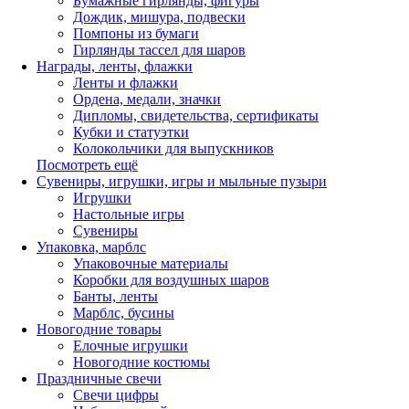
Бумажные гирлянды, фигуры
Дождик, мишура, подвески
Помпоны из бумаги
Гирлянды тассел для шаров
Награды, ленты, флажки
Ленты и флажки
Ордена, медали, значки
Дипломы, свидетельства, сертификаты
Кубки и статуэтки
Колокольчики для выпускников
Посмотреть ещё
Сувениры, игрушки, игры и мыльные пузыри
Игрушки
Настольные игры
Сувениры
Упаковка, марблс
Упаковочные материалы
Коробки для воздушных шаров
Банты, ленты
Марблс, бусины
Новогодние товары
Елочные игрушки
Новогодние костюмы
Праздничные свечи
Свечи цифры