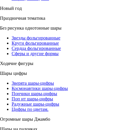
Новый год
Праздничная тематика
Без рисунка однотонные шары
Звезды фольгированные
Круги фольгированные
Сердца фольгированные
Сферы и другие формы
Ходячие фигуры
Шары цифры
Зверята шары-цифры
Космонавтики шары-цифры
Пончики шары-цифры
Поп ит шары-цифры
Радужные шары-цифры
Цифры по цветам.
Огромные шары Джамбо
Шары на палочках