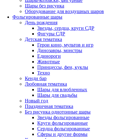
Шары-колбаски, фигурные
Шары без рисунка
Оборудование для воздушных шаров
Фольгированные шары
День рождения
Звезды, сердца, круги СДР
Фигуры СДР
Детская тематика
Герои кино, мультов и игр
Динозавры, монстры
Единороги
Животные
Принцессы, феи, куклы
Техно
Кенди бар
Любовная тематика
Шары для влюбленных
Шары для свадьбы
Новый год
Праздничная тематика
Без рисунка однотонные шары
Звезды фольгированные
Круги фольгированные
Сердца фольгированные
Сферы и другие формы