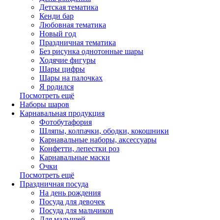
Детская тематика
Кенди бар
Любовная тематика
Новый год
Праздничная тематика
Без рисунка однотонные шары
Ходячие фигуры
Шары цифры
Шары на палочках
Я родился
Посмотреть ещё
Наборы шаров
Карнавальная продукция
Фотобутафория
Шляпы, колпачки, ободки, кокошники
Карнавальные наборы, аксессуары
Конфетти, лепестки роз
Карнавальные маски
Очки
Посмотреть ещё
Праздничная посуда
На день рождения
Посуда для девочек
Посуда для мальчиков
Для малышей