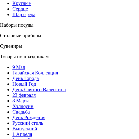
Круглые
Сердце
Шар сфера
Наборы посуды
Столовые приборы
Сувениры
Товары по праздникам
9 Мая
Гавайская Коллекция
День Города
Новый Год
День Святого Валентина
23 февраля
8 Марта
Хэллоуин
Свадьба
День Рождения
Русский стиль
Выпускной
1 Апреля