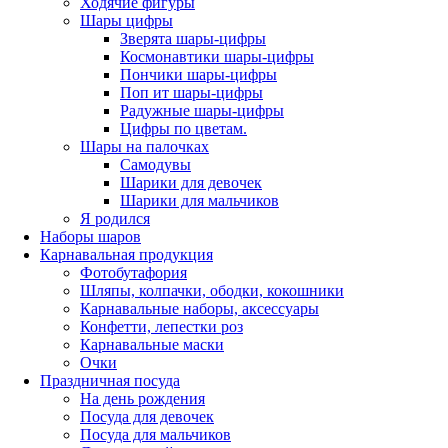
Ходячие фигуры
Шары цифры
Зверята шары-цифры
Космонавтики шары-цифры
Пончики шары-цифры
Поп ит шары-цифры
Радужные шары-цифры
Цифры по цветам.
Шары на палочках
Самодувы
Шарики для девочек
Шарики для мальчиков
Я родился
Наборы шаров
Карнавальная продукция
Фотобутафория
Шляпы, колпачки, ободки, кокошники
Карнавальные наборы, аксессуары
Конфетти, лепестки роз
Карнавальные маски
Очки
Праздничная посуда
На день рождения
Посуда для девочек
Посуда для мальчиков