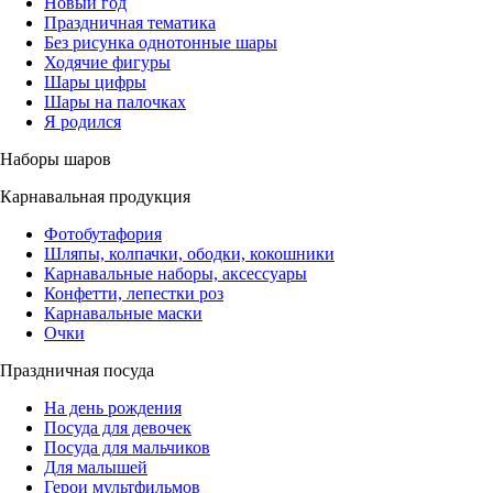
Новый год
Праздничная тематика
Без рисунка однотонные шары
Ходячие фигуры
Шары цифры
Шары на палочках
Я родился
Наборы шаров
Карнавальная продукция
Фотобутафория
Шляпы, колпачки, ободки, кокошники
Карнавальные наборы, аксессуары
Конфетти, лепестки роз
Карнавальные маски
Очки
Праздничная посуда
На день рождения
Посуда для девочек
Посуда для мальчиков
Для малышей
Герои мультфильмов