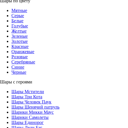
Шары по цвету
Мятные
Серые
Белые
Голубые
Желтые
Зеленые
Золотые
Красные
Оранжевые
Розовые
Серебряные
Синие
Черные
Шары с героями
Шары Мстители
Шары Три Кота
Шары Человек Паук
Шары Щенячий патруль
Шарики Микки Маус
Шарики Самолеты
Шары Единорог
Шары Леди Баг