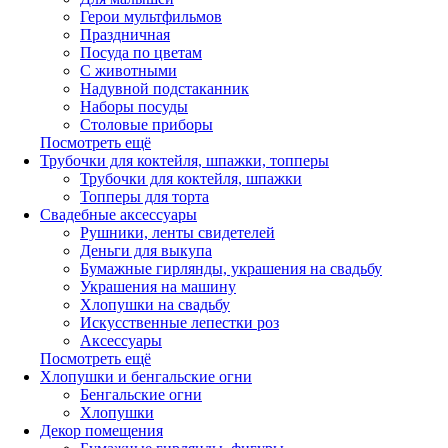
Герои мультфильмов
Праздничная
Посуда по цветам
С животными
Надувной подстаканник
Наборы посуды
Столовые приборы
Посмотреть ещё
Трубочки для коктейля, шпажки, топперы
Трубочки для коктейля, шпажки
Топперы для торта
Свадебные аксессуары
Рушники, ленты свидетелей
Деньги для выкупа
Бумажные гирлянды, украшения на свадьбу
Украшения на машину
Хлопушки на свадьбу
Искусственные лепестки роз
Аксессуары
Посмотреть ещё
Хлопушки и бенгальские огни
Бенгальские огни
Хлопушки
Декор помещения