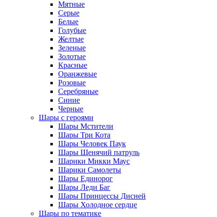
Мятные
Серые
Белые
Голубые
Желтые
Зеленые
Золотые
Красные
Оранжевые
Розовые
Серебряные
Синие
Черные
Шары с героями
Шары Мстители
Шары Три Кота
Шары Человек Паук
Шары Щенячий патруль
Шарики Микки Маус
Шарики Самолеты
Шары Единорог
Шары Леди Баг
Шары Принцессы Дисней
Шары Холодное сердце
Шары по тематике