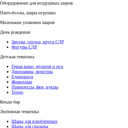
Оборудование для воздушных шаров
Панч-боллы, шары игрушки
Маленькие упаковки шаров
День рождения
Звезды, сердца, круги СДР
Фигуры СДР
Детская тематика
Герои кино, мультов и игр
Динозавры, монстры
Единороги
Животные
Принцессы, феи, куклы
Техно
Кенди бар
Любовная тематика
Шары для влюбленных
Шары для свадьбы